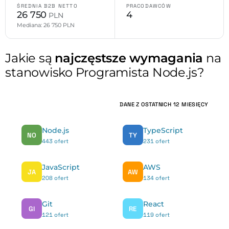
ŚREDNIA B2B NETTO
PRACODAWCÓW
26 750
4
PLN
Mediana: 26 750 PLN
Jakie są
najczęstsze wymagania
na
stanowisko Programista Node.js?
DANE Z OSTATNICH 12 MIESIĘCY
Node.js
TypeScript
NO
TY
443 ofert
231 ofert
JavaScript
AWS
JA
AW
208 ofert
134 ofert
Git
React
GI
RE
121 ofert
119 ofert