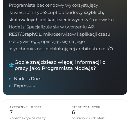
Programista backendowy wykorzystujący
JavaScript i TypeScript do budowy
szybkich,
skalowalnych aplikacji sieciowych
w środowisku
Node.js. Specjalizuje się w tworzeniu
API
REST/GraphQL
, mikroserwisów i aplikacji czasu
rzeczywistego, opierając się na jego
asynchronicznej,
nieblokującej architekturze I/O
.
Gdzie znajdziesz więcej informacji o
pracy jako Programista Node.js?
Node.js Docs
Express.js
AKTYWNYCH OFERT
OFERT ZDALNYCH
7
6
Zobacz aktywne oferty
co stanowi 86% ofert