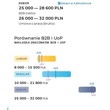
SENIOR
Zobacz w kalkulatorze
25 000 — 28 600 PLN
B2B (netto)
26 000 — 32 000 PLN
Umowa o pracę (brutto)
Porównanie B2B i UoP
NAKŁADKA ZNACZNIKÓW B2B + UOP
B2B
JUNIOR
UOP
8 000
–
15 500
PLN
B2B
REGULAR
UOP
10 000
–
21 800
PLN
B2B
SENIOR
UOP
25 000
–
32 000
PLN