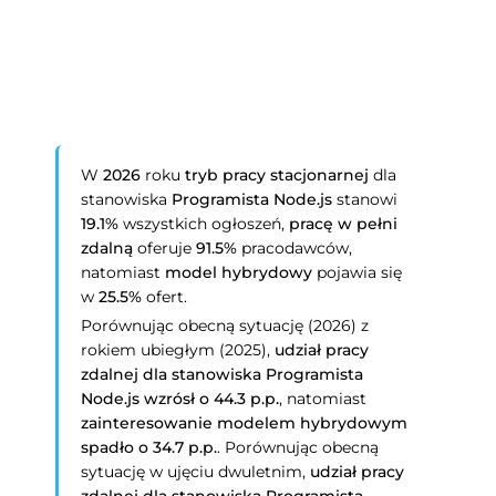
W
2026
roku
tryb pracy stacjonarnej
dla
stanowiska
Programista Node.js
stanowi
19.1%
wszystkich ogłoszeń,
pracę w pełni
zdalną
oferuje
91.5%
pracodawców,
natomiast
model hybrydowy
pojawia się
w
25.5%
ofert.
Porównując obecną sytuację (2026) z
rokiem ubiegłym (2025),
udział pracy
zdalnej dla stanowiska
Programista
Node.js
wzrósł o 44.3 p.p.
, natomiast
zainteresowanie modelem hybrydowym
spadło o 34.7 p.p.
. Porównując obecną
sytuację w ujęciu dwuletnim,
udział pracy