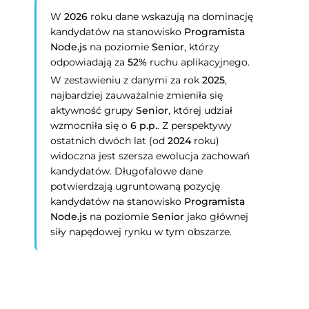
W
2026
roku dane wskazują na dominację
kandydatów na stanowisko
Programista
Node.js
na poziomie
Senior
, którzy
odpowiadają za
52%
ruchu aplikacyjnego.
W zestawieniu z danymi za rok
2025
,
najbardziej zauważalnie zmieniła się
aktywność grupy
Senior
, której udział
wzmocniła się o
6 p.p.
. Z perspektywy
ostatnich dwóch lat (od
2024
roku)
widoczna jest szersza ewolucja zachowań
kandydatów. Długofalowe dane
potwierdzają ugruntowaną pozycję
kandydatów na stanowisko
Programista
Node.js
na poziomie
Senior
jako głównej
siły napędowej rynku w tym obszarze.