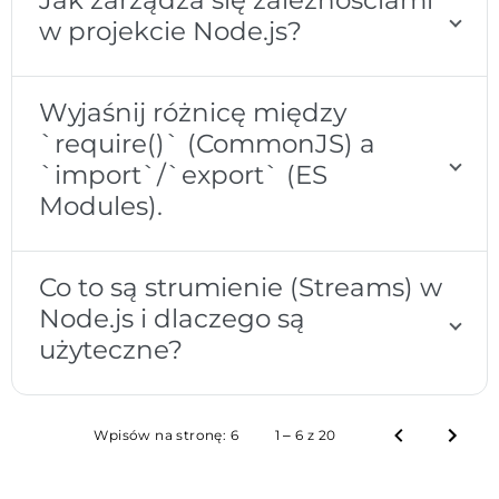
w projekcie Node.js?
Wyjaśnij różnicę między
`require()` (CommonJS) a
`import`/`export` (ES
Modules).
Co to są strumienie (Streams) w
Node.js i dlaczego są
użyteczne?
Wpisów na stronę:
6
1 – 6 z 20