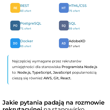
REST
HTML/CSS
RE
HT
83 ofert
75 ofert
PostgreSQL
SQL
PO
SQ
71 ofert
69 ofert
Docker
AdobeXD
DO
AD
65 ofert
57 ofert
Najczęściej wymagane przez rekruterów
umiejętności dla stanowiska
Programista Node.js
to:
Node.js,
TypeScript,
JavaScript
popularnością
cieszą się również
AWS,
Git,
React.
Jakie pytania padają na rozmowie
rekrutacyjnej
na stanowisko