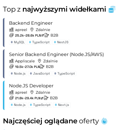
Top z
najwyższymi widełkami
Backend Engineer
apreel
Zdalnie
B2B
25.2k–28.6k PLN
#
MySQL
#
TypeScript
#
NestJS
Senior Backend Engineer (Node.JS/AWS)
Appliscale
Zdalnie
B2B
19.5k–27.0k PLN
#
Node.js
#
JavaScript
#
TypeScript
Node.JS Developer
apreel
Zdalnie
B2B
21.8k–29.4k PLN
#
Node.js
#
TypeScript
#
Next.js
Najczęściej oglądane
oferty