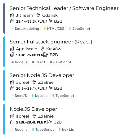
Senior Technical Leader / Software Engineer
Jit Team
Gdańsk
B2B
29.4k–33.6k PLN
#
Data modeling
#
HTML/CSS
#
JavaScript
Senior Fullstack Engineer (React)
Appliscale
Kraków
B2B
19.0k–25.0k PLN
#
Node.js
#
React
#
JavaScript
Senior Node.JS Developer
apreel
Zdalnie
B2B
26.9k–29.4k PLN
#
NestJS
#
Node.js
#
TypeScript
Node.JS Developer
apreel
Zdalnie
B2B
21.8k–29.4k PLN
#
Node.js
#
TypeScript
#
Next.js