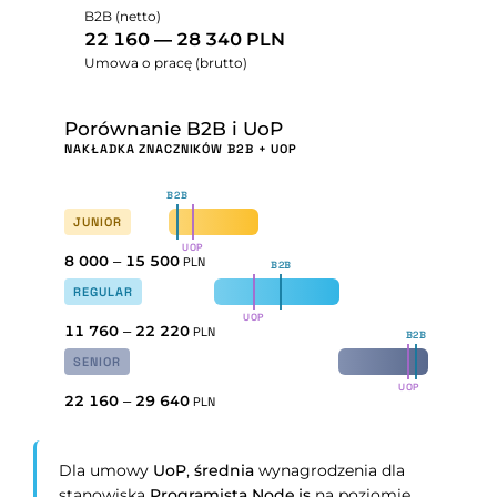
B2B (netto)
22 160 — 28 340 PLN
Umowa o pracę (brutto)
Porównanie B2B i UoP
NAKŁADKA ZNACZNIKÓW B2B + UOP
B2B
JUNIOR
UOP
8 000
–
15 500
PLN
B2B
REGULAR
UOP
11 760
–
22 220
PLN
B2B
SENIOR
UOP
22 160
–
29 640
PLN
Dla umowy
UoP
,
średnia
wynagrodzenia dla
stanowiska
Programista Node.js
na poziomie