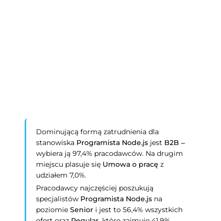
Dominującą formą zatrudnienia dla
stanowiska
Programista Node.js
jest
B2B
–
wybiera ją 97,4% pracodawców. Na drugim
miejscu plasuje się
Umowa o pracę
z
udziałem 7,0%.
Pracodawcy najczęściej poszukują
specjalistów
Programista Node.js
na
poziomie
Senior
i jest to 56,4% wszystkich
ofert oraz
Regular
, które zajmuje 41,9%