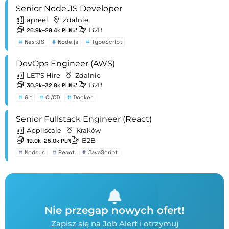
Senior Node.JS Developer
apreel
Zdalnie
B2B
26.9k–29.4k PLN
#
NestJS
#
Node.js
#
TypeScript
DevOps Engineer (AWS)
LET'S Hire
Zdalnie
B2B
30.2k–32.8k PLN
#
Git
#
CI/CD
#
Docker
Senior Fullstack Engineer (React)
Appliscale
Kraków
B2B
19.0k–25.0k PLN
#
Node.js
#
React
#
JavaScript
Nie przegap nowych ofert!
Zapisz się na Job Alert i otrzymuj