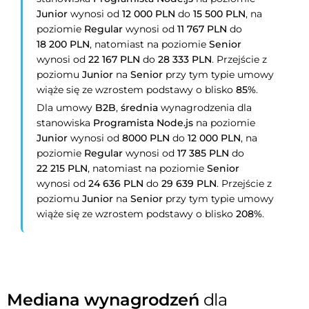
Junior
wynosi od
12 000 PLN
do
15 500 PLN
, na
poziomie
Regular
wynosi od
11 767 PLN
do
18 200 PLN
, natomiast na poziomie
Senior
wynosi od
22 167 PLN
do
28 333 PLN
. Przejście z
poziomu
Junior
na
Senior
przy tym typie umowy
wiąże się ze wzrostem podstawy o blisko
85%
.
Dla umowy
B2B
,
średnia
wynagrodzenia dla
stanowiska
Programista Node.js
na poziomie
Junior
wynosi od
8000 PLN
do
12 000 PLN
, na
poziomie
Regular
wynosi od
17 385 PLN
do
22 215 PLN
, natomiast na poziomie
Senior
wynosi od
24 636 PLN
do
29 639 PLN
. Przejście z
poziomu
Junior
na
Senior
przy tym typie umowy
wiąże się ze wzrostem podstawy o blisko
208%
.
Mediana wynagrodzeń
dla