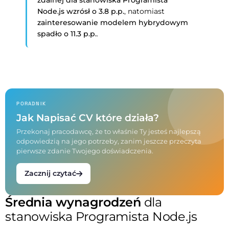
zdalnej dla stanowiska
Programista
Node.js
wzrósł o 3.8 p.p.
, natomiast
zainteresowanie modelem hybrydowym
spadło o 11.3 p.p.
.
PORADNIK
Jak Napisać CV które działa?
Przekonaj pracodawcę, że to właśnie Ty jesteś najlepszą
odpowiedzią na jego potrzeby, zanim jeszcze przeczyta
pierwsze zdanie Twojego doświadczenia.
Zacznij czytać
Średnia wynagrodzeń
dla
stanowiska Programista Node.js