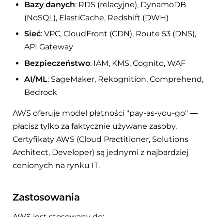
Bazy danych
: RDS (relacyjne), DynamoDB
(NoSQL), ElastiCache, Redshift (DWH)
Sieć
: VPC, CloudFront (CDN), Route 53 (DNS),
API Gateway
Bezpieczeństwo
: IAM, KMS, Cognito, WAF
AI/ML
: SageMaker, Rekognition, Comprehend,
Bedrock
AWS oferuje model płatności "pay-as-you-go" —
płacisz tylko za faktycznie używane zasoby.
Certyfikaty AWS (Cloud Practitioner, Solutions
Architect, Developer) są jednymi z najbardziej
cenionych na rynku IT.
Zastosowania
AWS jest stosowany do: