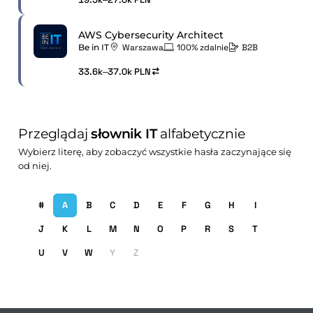
AWS Cybersecurity Architect
Be in IT
Warszawa
100% zdalnie
B2B
33.6k–37.0k PLN
Przeglądaj
słownik IT
alfabetycznie
Wybierz literę, aby zobaczyć wszystkie hasła zaczynające się
od niej.
#
A
B
C
D
E
F
G
H
I
J
K
L
M
N
O
P
R
S
T
U
V
W
Y
Z