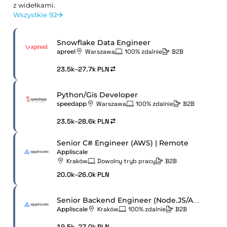
z widełkami.
Wszystkie 92
Snowflake Data Engineer
apreel
Warszawa
100% zdalnie
B2B
23.5k–27.7k PLN
Python/Gis Developer
speedapp
Warszawa
100% zdalnie
B2B
23.5k–28.6k PLN
Senior C# Engineer (AWS) | Remote
Appliscale
Kraków
Dowolny tryb pracy
B2B
20.0k–26.0k PLN
Senior Backend Engineer (Node.JS/AWS)
Appliscale
Kraków
100% zdalnie
B2B
19.5k–27.0k PLN