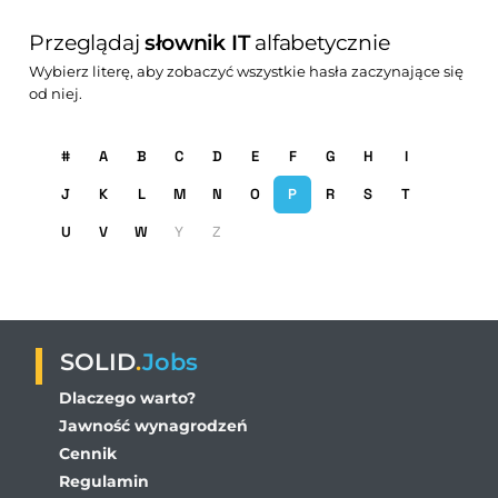
Przeglądaj
słownik IT
alfabetycznie
Wybierz literę, aby zobaczyć wszystkie hasła zaczynające się
od niej.
#
A
B
C
D
E
F
G
H
I
J
K
L
M
N
O
P
R
S
T
U
V
W
Y
Z
SOLID
.
Jobs
Dlaczego warto?
Jawność wynagrodzeń
Cennik
Regulamin