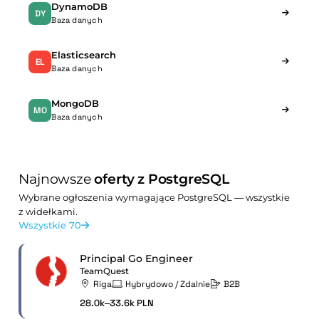
DynamoDB
DY
Baza danych
Elasticsearch
EL
Baza danych
MongoDB
MO
Baza danych
Najnowsze
oferty z PostgreSQL
Wybrane ogłoszenia wymagające PostgreSQL — wszystkie
z widełkami.
Wszystkie 70
Principal Go Engineer
TeamQuest
Riga
Hybrydowo / Zdalnie
B2B
28.0k–33.6k PLN