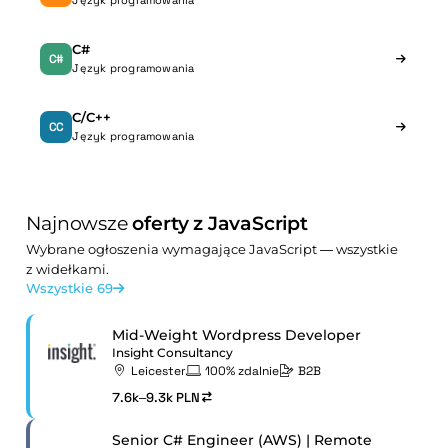
Język programowania
C#
C#
Język programowania
C/C++
CC
Język programowania
Najnowsze
oferty z JavaScript
Wybrane ogłoszenia wymagające JavaScript — wszystkie
z widełkami.
Wszystkie 69
Mid-Weight Wordpress Developer
Insight Consultancy
Leicester
100% zdalnie
B2B
7.6k–9.3k PLN
Senior C# Engineer (AWS) | Remote