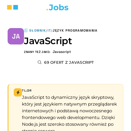
SŁOWNIK
/
IT
/
JĘZYK PROGRAMOWANIA
JA
JavaScript
Javascript
ZNANY TEŻ JAKO:
69 OFERT Z JAVASCRIPT
TL;DR
JavaScript to dynamiczny język skryptowy,
który jest językiem natywnym przeglądarek
internetowych i podstawą nowoczesnego
frontendowego web developmentu. Dzięki
Node.js jest szeroko stosowany również po
stronie serwera.