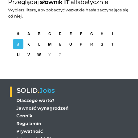
Przeglądaj
słownik IT
alfabetycznie
Wybierz literę, aby zobaczyć wszystkie hasła zaczynające się
od niej.
#
A
B
C
D
E
F
G
H
I
J
K
L
M
N
O
P
R
S
T
U
V
W
Y
Z
SOLID
.
Jobs
Dlaczego warto?
Jawność wynagrodzeń
Cennik
Regulamin
Prywatność