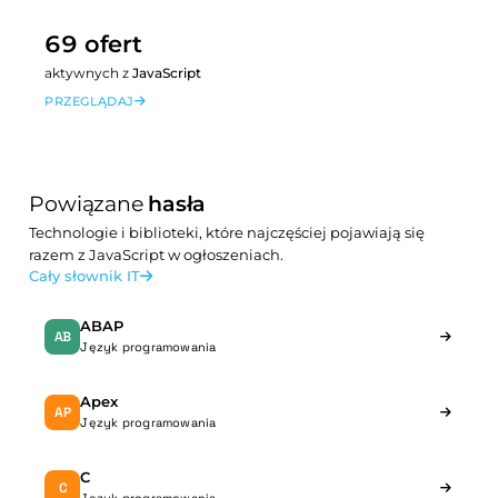
69 ofert
aktywnych z
JavaScript
PRZEGLĄDAJ
Powiązane
hasła
Technologie i biblioteki, które najczęściej pojawiają się
razem z JavaScript w ogłoszeniach.
Cały słownik IT
ABAP
AB
Język programowania
Apex
AP
Język programowania
C
C