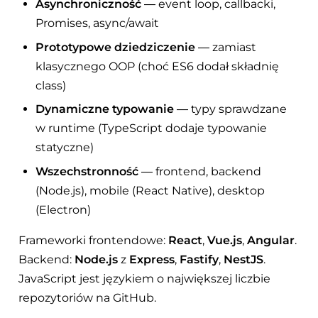
Asynchroniczność
— event loop, callbacki,
Promises, async/await
Prototypowe dziedziczenie
— zamiast
klasycznego OOP (choć ES6 dodał składnię
class)
Dynamiczne typowanie
— typy sprawdzane
w runtime (TypeScript dodaje typowanie
statyczne)
Wszechstronność
— frontend, backend
(Node.js), mobile (React Native), desktop
(Electron)
Frameworki frontendowe:
React
,
Vue.js
,
Angular
.
Backend:
Node.js
z
Express
,
Fastify
,
NestJS
.
JavaScript jest językiem o największej liczbie
repozytoriów na GitHub.