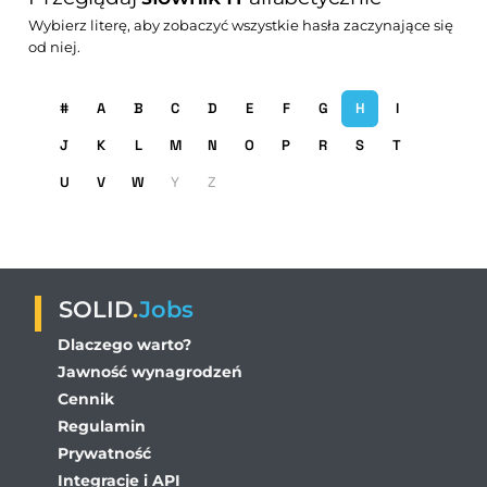
Wybierz literę, aby zobaczyć wszystkie hasła zaczynające się
od niej.
#
A
B
C
D
E
F
G
H
I
J
K
L
M
N
O
P
R
S
T
U
V
W
Y
Z
SOLID
.
Jobs
Dlaczego warto?
Jawność wynagrodzeń
Cennik
Regulamin
Prywatność
Integracje i API