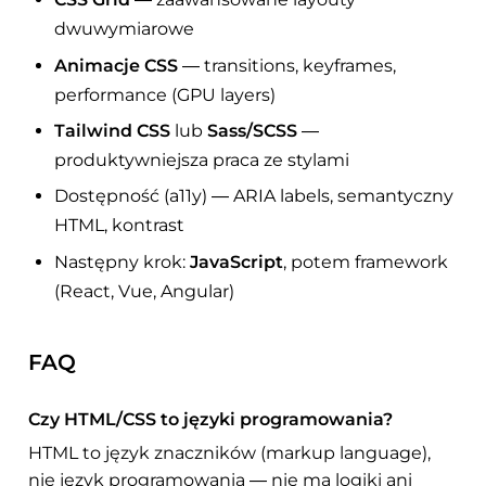
dwuwymiarowe
Animacje CSS
— transitions, keyframes,
performance (GPU layers)
Tailwind CSS
lub
Sass/SCSS
—
produktywniejsza praca ze stylami
Dostępność (a11y) — ARIA labels, semantyczny
HTML, kontrast
Następny krok:
JavaScript
, potem framework
(React, Vue, Angular)
FAQ
Czy HTML/CSS to języki programowania?
HTML to język znaczników (markup language),
nie język programowania — nie ma logiki ani