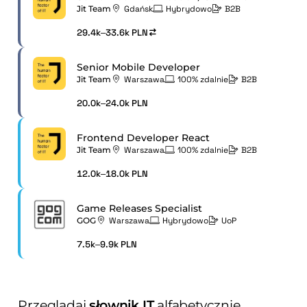
Jit Team
Gdańsk
Hybrydowo
B2B
29.4k–33.6k PLN
Senior Mobile Developer
Jit Team
Warszawa
100% zdalnie
B2B
20.0k–24.0k PLN
Frontend Developer React
Jit Team
Warszawa
100% zdalnie
B2B
12.0k–18.0k PLN
Game Releases Specialist
GOG
Warszawa
Hybrydowo
UoP
7.5k–9.9k PLN
Przeglądaj
słownik IT
alfabetycznie