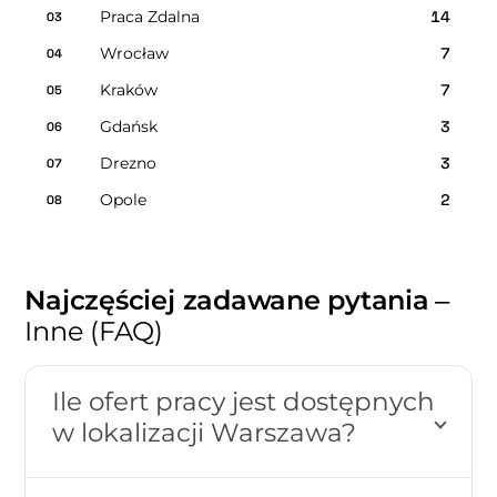
Praca Zdalna
14
03
Wrocław
7
04
Kraków
7
05
Gdańsk
3
06
Drezno
3
07
Opole
2
08
Najczęściej zadawane pytania
–
Inne (FAQ)
Ile ofert pracy jest dostępnych
w lokalizacji Warszawa?