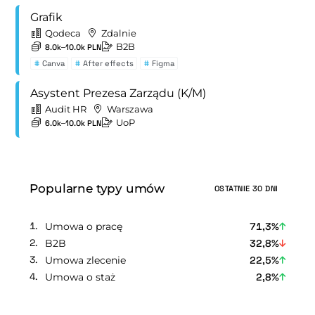
Grafik
Qodeca
Zdalnie
B2B
8.0k–10.0k PLN
#
Canva
#
After effects
#
Figma
Asystent Prezesa Zarządu (K/M)
Audit HR
Warszawa
UoP
6.0k–10.0k PLN
Popularne typy umów
OSTATNIE 30 DNI
Umowa o pracę
71,3%
B2B
32,8%
Umowa zlecenie
22,5%
Umowa o staż
2,8%