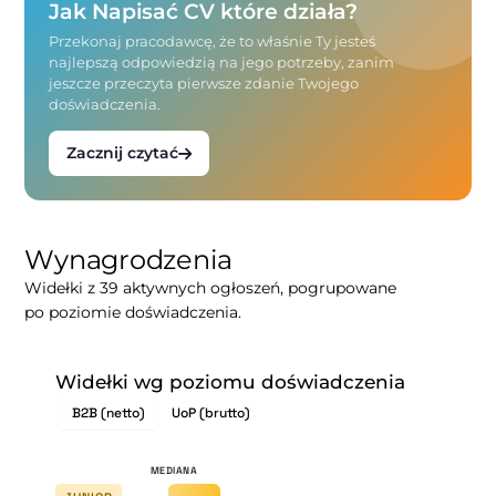
Jak Napisać CV które działa?
Przekonaj pracodawcę, że to właśnie Ty jesteś
najlepszą odpowiedzią na jego potrzeby, zanim
jeszcze przeczyta pierwsze zdanie Twojego
doświadczenia.
Zacznij czytać
Wynagrodzenia
Widełki z 39 aktywnych ogłoszeń, pogrupowane
po poziomie doświadczenia.
Widełki wg poziomu doświadczenia
B2B (netto)
UoP (brutto)