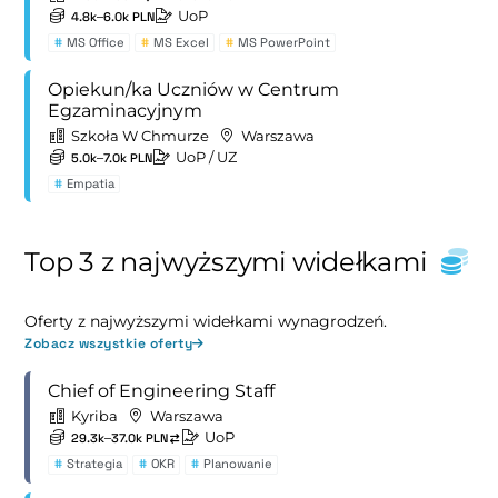
UoP
4.8k–6.0k PLN
#
MS Office
#
MS Excel
#
MS PowerPoint
Opiekun/ka Uczniów w Centrum
Egzaminacyjnym
Szkoła W Chmurze
Warszawa
UoP
/ UZ
5.0k–7.0k PLN
#
Empatia
Top 3 z najwyższymi widełkami
Oferty z najwyższymi widełkami wynagrodzeń.
Zobacz wszystkie oferty
Chief of Engineering Staff
Kyriba
Warszawa
UoP
29.3k–37.0k PLN
#
Strategia
#
OKR
#
Planowanie