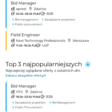
Bid Manager
apreel
Zdalnie
B2B
24.4k–26.0k PLN
#
Bid management
#
Zarządzanie projektem
#
Public procurement
Field Engineer
Next Technology Professionals
Warszawa
UoP
11.0k–16.0k PLN
Top 3 najpopularniejszych
Najczęściej oglądane oferty z ostatnich dni.
Zobacz wszystkie oferty
Bid Manager
ITFS
Zdalnie
B2B
18.5k–23.5k PLN
#
Zarządzanie projektem
#
Bid Management
#
Public Procurement