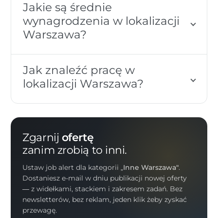
Jakie są średnie
wynagrodzenia w lokalizacji
Warszawa?
Jak znaleźć pracę w
lokalizacji Warszawa?
Zgarnij
ofertę
zanim zrobią to inni.
Ustaw job alert dla kategorii
„Inne Warszawa"
.
Dostaniesz e-mail w dniu publikacji nowej oferty
— z widełkami, stackiem i zakresem zadań. Bez
newsletterów, bez reklam, jeden klik żeby zyskać
przewagę.