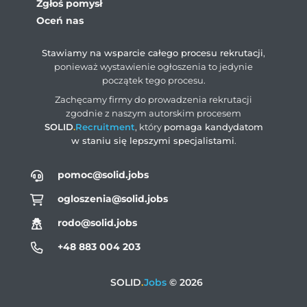
Zgłoś pomysł
Oceń nas
Stawiamy na wsparcie całego procesu rekrutacji
,
ponieważ wystawienie ogłoszenia to jedynie
początek tego procesu.
Zachęcamy firmy do prowadzenia rekrutacji
zgodnie z naszym autorskim procesem
SOLID
.
Recruitment
, który
pomaga kandydatom
w staniu się lepszymi specjalistami
.
pomoc@solid.jobs
ogloszenia@solid.jobs
rodo@solid.jobs
+48 883 004 203
SOLID
.
Jobs
© 2026