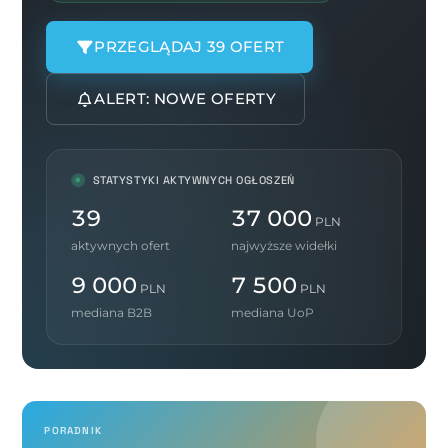
PRZEGLĄDAJ 39 OFERT
ALERT: NOWE OFERTY
STATYSTYKI AKTYWNYCH OGŁOSZEŃ
39
37 000
PLN
aktywnych ofert
najwyższe widełki
9 000
7 500
PLN
PLN
mediana B2B
mediana UoP
PORADNIK