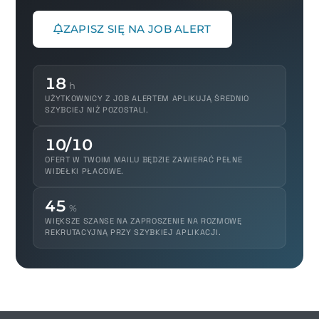
ZAPISZ SIĘ NA JOB ALERT
18
h
UŻYTKOWNICY Z JOB ALERTEM APLIKUJĄ ŚREDNIO
SZYBCIEJ NIŻ POZOSTALI.
10/10
OFERT W TWOIM MAILU BĘDZIE ZAWIERAĆ PEŁNE
WIDEŁKI PŁACOWE.
45
%
WIĘKSZE SZANSE NA ZAPROSZENIE NA ROZMOWĘ
REKRUTACYJNĄ PRZY SZYBKIEJ APLIKACJI.