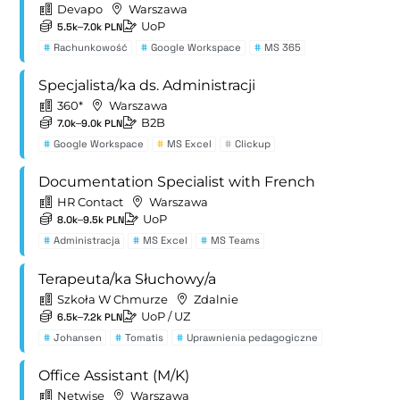
Devapo
Warszawa
UoP
5.5k–7.0k PLN
#
Rachunkowość
#
Google Workspace
#
MS 365
Specjalista/ka ds. Administracji
360*
Warszawa
B2B
7.0k–9.0k PLN
#
Google Workspace
#
MS Excel
#
Clickup
Documentation Specialist with French
HR Contact
Warszawa
UoP
8.0k–9.5k PLN
#
Administracja
#
MS Excel
#
MS Teams
Terapeuta/ka Słuchowy/a
Szkoła W Chmurze
Zdalnie
UoP
/ UZ
6.5k–7.2k PLN
#
Johansen
#
Tomatis
#
Uprawnienia pedagogiczne
Office Assistant (M/K)
Netwise
Warszawa