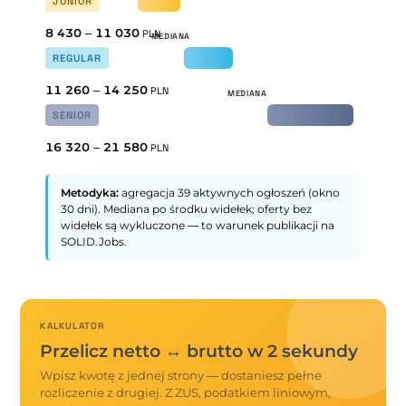
JUNIOR
8 430
–
11 030
PLN
REGULAR
11 260
–
14 250
PLN
SENIOR
16 320
–
21 580
PLN
Metodyka:
agregacja 39 aktywnych ogłoszeń (okno
30 dni). Mediana po środku widełek; oferty bez
widełek są wykluczone — to warunek publikacji na
SOLID.Jobs.
KALKULATOR
Przelicz netto ↔ brutto w 2 sekundy
Wpisz kwotę z jednej strony — dostaniesz pełne
rozliczenie z drugiej. Z ZUS, podatkiem liniowym,