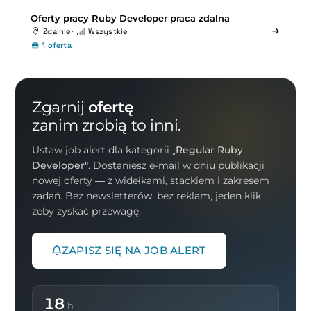
Oferty pracy Ruby Developer praca zdalna
Zdalnie
Wszystkie
1 oferta
Zgarnij
ofertę
zanim zrobią to inni.
Ustaw job alert dla kategorii
„Regular Ruby
Developer"
. Dostaniesz e-mail w dniu publikacji
nowej oferty — z widełkami, stackiem i zakresem
zadań. Bez newsletterów, bez reklam, jeden klik
żeby zyskać przewagę.
ZAPISZ SIĘ NA JOB ALERT
18
h