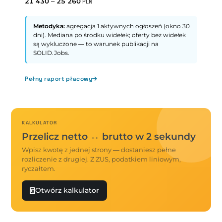
21 430
–
25 260
PLN
Metodyka:
agregacja 1 aktywnych ogłoszeń (okno 30
dni). Mediana po środku widełek; oferty bez widełek
są wykluczone — to warunek publikacji na
SOLID.Jobs.
Pełny raport płacowy
KALKULATOR
Przelicz netto ↔ brutto w 2 sekundy
Wpisz kwotę z jednej strony — dostaniesz pełne
rozliczenie z drugiej. Z ZUS, podatkiem liniowym,
ryczałtem.
Otwórz kalkulator