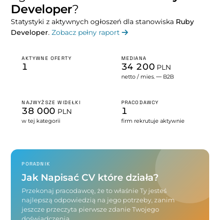
Developer
?
Statystyki z aktywnych ogłoszeń dla stanowiska
Ruby
Developer
.
Zobacz pełny raport
AKTYWNE OFERTY
MEDIANA
1
34 200
PLN
netto / mies. — B2B
NAJWYŻSZE WIDEŁKI
PRACODAWCY
38 000
1
PLN
w tej kategorii
firm rekrutuje aktywnie
PORADNIK
Jak Napisać CV które działa?
Przekonaj pracodawcę, że to właśnie Ty jesteś
najlepszą odpowiedzią na jego potrzeby, zanim
jeszcze przeczyta pierwsze zdanie Twojego
doświadczenia.