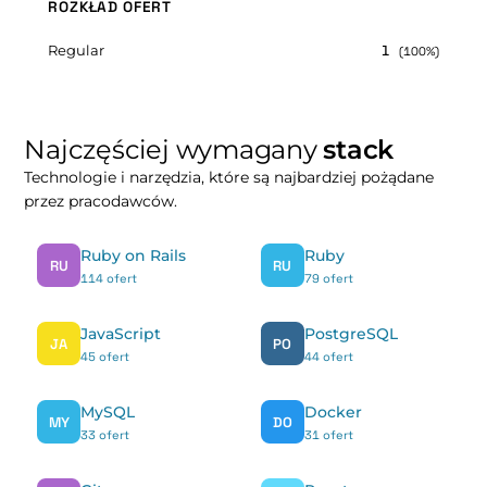
ROZKŁAD OFERT
Regular
1
(100%)
Najczęściej wymagany
stack
Technologie i narzędzia, które są najbardziej pożądane
przez pracodawców.
Ruby on Rails
Ruby
RU
RU
114 ofert
79 ofert
JavaScript
PostgreSQL
JA
PO
45 ofert
44 ofert
MySQL
Docker
MY
DO
33 ofert
31 ofert