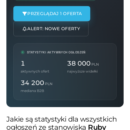
PRZEGLĄDAJ 1 OFERTA
ALERT: NOWE OFERTY
STATYSTYKI AKTYWNYCH OGŁOSZEŃ
1
38 000
PLN
aktywnych ofert
najwyższe widełki
34 200
PLN
mediana B2B
Jakie są statystyki dla wszystkich
ogłoszeń ze stanowiska
Ruby