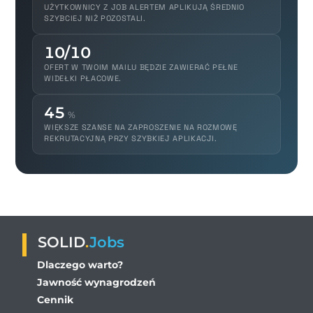
UŻYTKOWNICY Z JOB ALERTEM APLIKUJĄ ŚREDNIO
SZYBCIEJ NIŻ POZOSTALI.
10/10
OFERT W TWOIM MAILU BĘDZIE ZAWIERAĆ PEŁNE
WIDEŁKI PŁACOWE.
45
%
WIĘKSZE SZANSE NA ZAPROSZENIE NA ROZMOWĘ
REKRUTACYJNĄ PRZY SZYBKIEJ APLIKACJI.
SOLID
.
Jobs
Dlaczego warto?
Jawność wynagrodzeń
Cennik