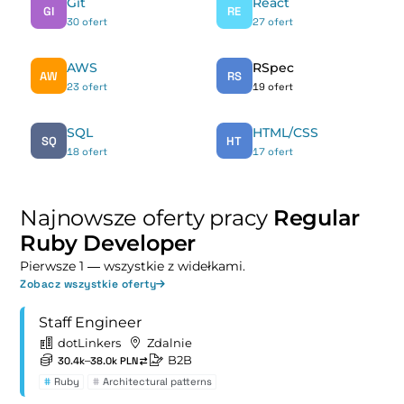
Git
React
GI
RE
30 ofert
27 ofert
AWS
RSpec
AW
RS
23 ofert
19 ofert
SQL
HTML/CSS
SQ
HT
18 ofert
17 ofert
Najnowsze oferty pracy
Regular
Ruby Developer
Pierwsze 1 — wszystkie z widełkami.
Zobacz wszystkie oferty
Staff Engineer
dotLinkers
Zdalnie
B2B
30.4k–38.0k PLN
#
Ruby
#
Architectural patterns