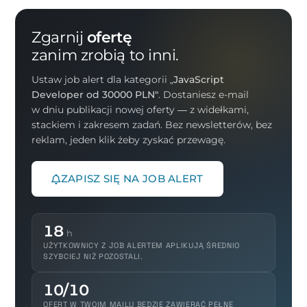
Zgarnij
ofertę
zanim zrobią to inni.
Ustaw job alert dla kategorii
„JavaScript
Developer od 30000 PLN"
. Dostaniesz e-mail
w dniu publikacji nowej oferty — z widełkami,
stackiem i zakresem zadań. Bez newsletterów, bez
reklam, jeden klik żeby zyskać przewagę.
ZAPISZ SIĘ NA JOB ALERT
18
h
UŻYTKOWNICY Z JOB ALERTEM APLIKUJĄ ŚREDNIO
SZYBCIEJ NIŻ POZOSTALI.
10/10
OFERT W TWOIM MAILU BĘDZIE ZAWIERAĆ PEŁNE