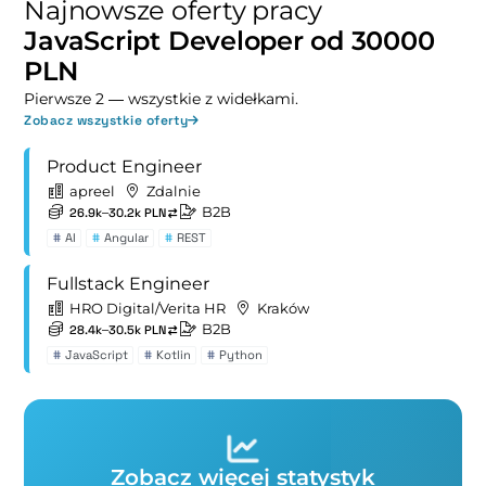
Najnowsze oferty pracy
JavaScript Developer od 30000
PLN
Pierwsze 2 — wszystkie z widełkami.
Zobacz wszystkie oferty
Product Engineer
apreel
Zdalnie
B2B
26.9k–30.2k PLN
#
AI
#
Angular
#
REST
Fullstack Engineer
HRO Digital/Verita HR
Kraków
B2B
28.4k–30.5k PLN
#
JavaScript
#
Kotlin
#
Python
Zobacz więcej statystyk