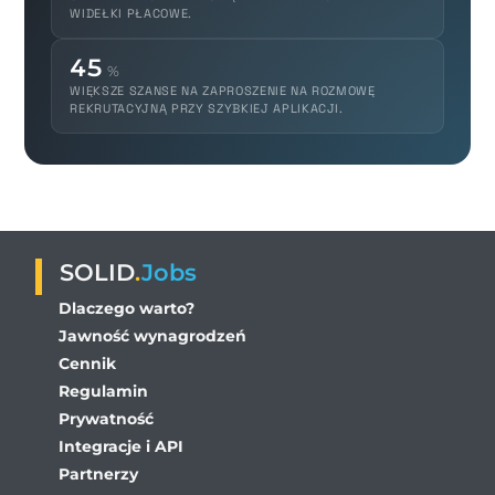
WIDEŁKI PŁACOWE.
45
%
WIĘKSZE SZANSE NA ZAPROSZENIE NA ROZMOWĘ
REKRUTACYJNĄ PRZY SZYBKIEJ APLIKACJI.
SOLID
.
Jobs
Dlaczego warto?
Jawność wynagrodzeń
Cennik
Regulamin
Prywatność
Integracje i API
Partnerzy