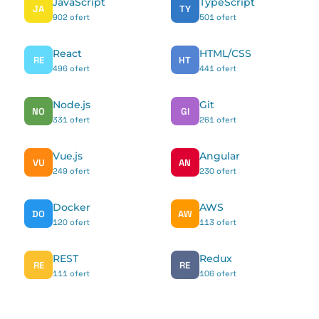
JavaScript
TypeScript
JA
TY
902 ofert
501 ofert
React
HTML/CSS
RE
HT
496 ofert
441 ofert
Node.js
Git
NO
GI
331 ofert
261 ofert
Vue.js
Angular
VU
AN
249 ofert
230 ofert
Docker
AWS
DO
AW
120 ofert
113 ofert
REST
Redux
RE
RE
111 ofert
106 ofert