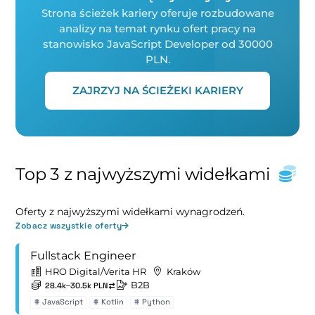
Strona ścieżek kariery oferuje rozbudowane
analizy na temat rynku ofert pracy na
stanowisko JavaScript Developer od 30000
PLN.
ZAJRZYJ NA ŚCIEŻEKI KARIERY
Top 3 z najwyższymi widełkami
Oferty z najwyższymi widełkami wynagrodzeń.
Zobacz wszystkie oferty
Fullstack Engineer
HRO Digital/Verita HR
Kraków
B2B
28.4k–30.5k PLN
#
JavaScript
#
Kotlin
#
Python