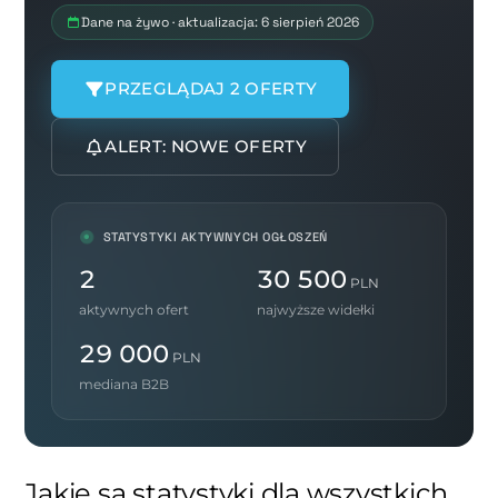
Dane na żywo · aktualizacja: 6 sierpień 2026
PRZEGLĄDAJ 2 OFERTY
ALERT: NOWE OFERTY
STATYSTYKI AKTYWNYCH OGŁOSZEŃ
2
30 500
PLN
aktywnych ofert
najwyższe widełki
29 000
PLN
mediana B2B
Jakie są statystyki dla wszystkich