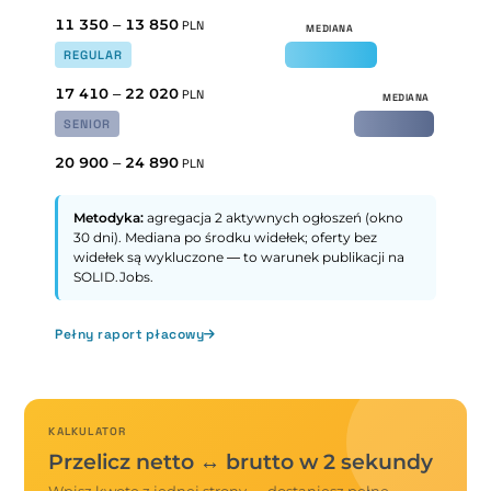
11 350
–
13 850
PLN
REGULAR
17 410
–
22 020
PLN
SENIOR
20 900
–
24 890
PLN
Metodyka:
agregacja 2 aktywnych ogłoszeń (okno
30 dni). Mediana po środku widełek; oferty bez
widełek są wykluczone — to warunek publikacji na
SOLID.Jobs.
Pełny raport płacowy
KALKULATOR
Przelicz netto ↔ brutto w 2 sekundy