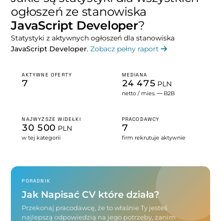
ogłoszeń ze stanowiska
JavaScript Developer
?
Statystyki z aktywnych ogłoszeń dla stanowiska
JavaScript Developer
.
Zobacz pełny raport
AKTYWNE OFERTY
MEDIANA
7
24 475
PLN
netto / mies. — B2B
NAJWYŻSZE WIDEŁKI
PRACODAWCY
30 500
7
PLN
w tej kategorii
firm rekrutuje aktywnie
PORADNIK
Jak Napisać CV które działa?
Przekonaj pracodawcę, że to właśnie Ty jesteś
najlepszą odpowiedzią na jego potrzeby, zanim