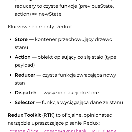
reducery to czyste funkcje (previousState,
action) => newState
Kluczowe elementy Redux:
Store
— kontener przechowujący drzewo
stanu
Action
— obiekt opisujący co się stało (type +
payload)
Reducer
— czysta funkcja zwracająca nowy
stan
Dispatch
— wysyłanie akcji do store
Selector
— funkcja wyciągająca dane ze stanu
Redux Toolkit
(RTK) to oficjalne, opinionated
narzędzie upraszczające pisanie Redux:
,
,
.
createSlice
createAsyncThunk
RTK Query