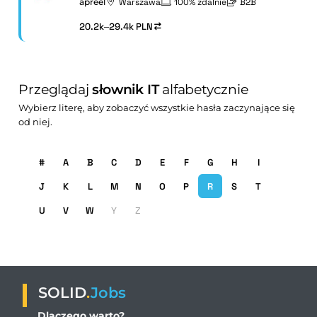
apreel
Warszawa
100% zdalnie
B2B
20.2k–29.4k PLN
Przeglądaj
słownik IT
alfabetycznie
Wybierz literę, aby zobaczyć wszystkie hasła zaczynające się
od niej.
#
A
B
C
D
E
F
G
H
I
J
K
L
M
N
O
P
R
S
T
U
V
W
Y
Z
SOLID
.
Jobs
Dlaczego warto?