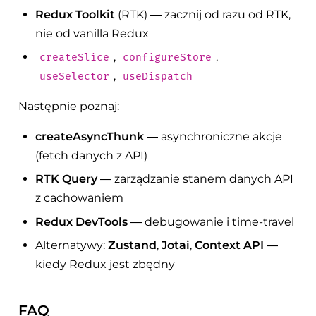
Redux Toolkit
(RTK) — zacznij od razu od RTK,
nie od vanilla Redux
,
,
createSlice
configureStore
,
useSelector
useDispatch
Następnie poznaj:
createAsyncThunk
— asynchroniczne akcje
(fetch danych z API)
RTK Query
— zarządzanie stanem danych API
z cachowaniem
Redux DevTools
— debugowanie i time-travel
Alternatywy:
Zustand
,
Jotai
,
Context API
—
kiedy Redux jest zbędny
FAQ