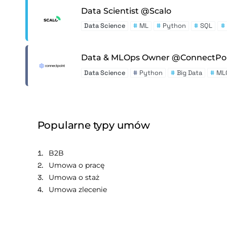
Data Scientist @Scalo
Data Science
#
ML
#
Python
#
SQL
#
Data & MLOps Owner @ConnectPo
Data Science
#
Python
#
Big Data
#
ML
Popularne typy umów
B2B
Umowa o pracę
Umowa o staż
Umowa zlecenie