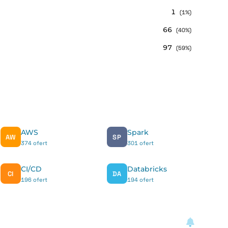
1
(1%)
66
(40%)
97
(59%)
AWS
Spark
AW
SP
374 ofert
301 ofert
CI/CD
Databricks
CI
DA
196 ofert
194 ofert