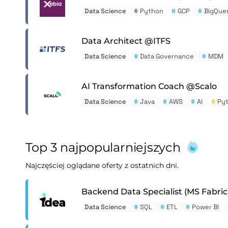
Data Science
#
Python
#
GCP
#
BigQue
Data Architect @ITFS
Data Science
#
Data Governance
#
MDM
AI Transformation Coach @Scalo
Data Science
#
Java
#
AWS
#
AI
#
Py
Top 3 najpopularniejszych
Najczęściej oglądane oferty z ostatnich dni.
Backend Data Specialist (MS Fabri
Data Science
#
SQL
#
ETL
#
Power BI