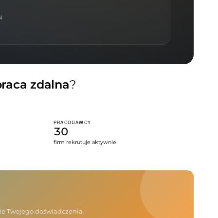
N
praca zdalna
?
PRACODAWCY
30
firm rekrutuje aktywnie
nie Twojego doświadczenia.