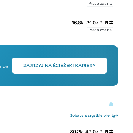
Praca zdalna
16.8k–21.0k PLN
Praca zdalna
ZAJRZYJ NA ŚCIEŻEKI KARIERY
ence
Zobacz wszystkie oferty
30.2k–42.0k PLN