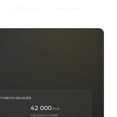
OFERTY PRACY
PRASÓWKA
KTYWNYCH OGŁOSZEŃ
42 000
PLN
najwyższe widełki