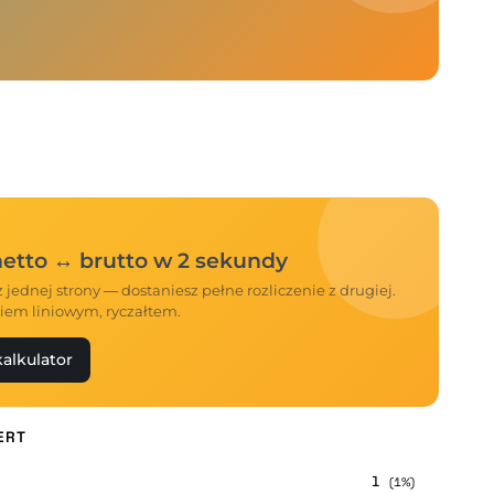
 netto ↔ brutto w 2 sekundy
 jednej strony — dostaniesz pełne rozliczenie z drugiej.
iem liniowym, ryczałtem.
alkulator
ERT
1
(1%)