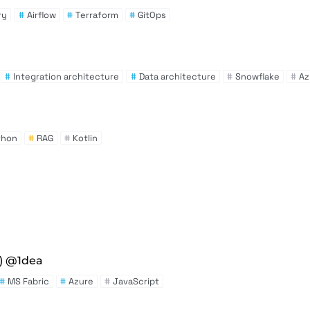
ry
#
Airflow
#
Terraform
#
GitOps
#
Integration architecture
#
Data architecture
#
Snowflake
#
Az
thon
#
RAG
#
Kotlin
c) @1dea
#
MS Fabric
#
Azure
#
JavaScript