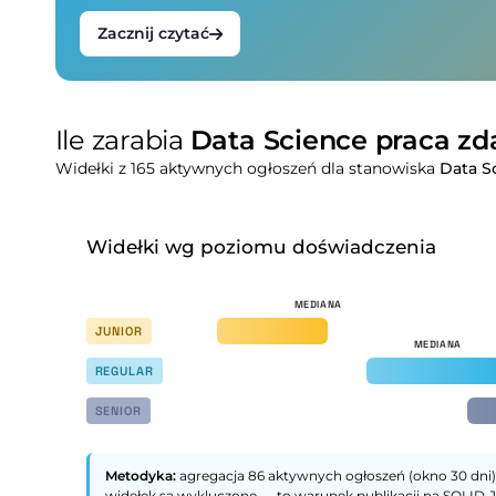
Zacznij czytać
Ile zarabia
Data Science praca zd
Widełki z 165 aktywnych ogłoszeń dla stanowiska
Data S
Widełki wg poziomu doświadczenia
JUNIOR
REGULAR
SENIOR
Metodyka:
agregacja 86 aktywnych ogłoszeń (okno 30 dni).
widełek są wykluczone — to warunek publikacji na SOLID.J