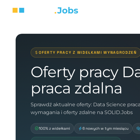
OFERTY PRACY Z WIDEŁKAMI WYNAGRODZEŃ
Oferty pracy D
praca zdalna
Sprawdź aktualne oferty: Data Science prac
wymagania i oferty zdalne na SOLID.Jobs
100% z widełkami
6 nowych w tym miesiącu