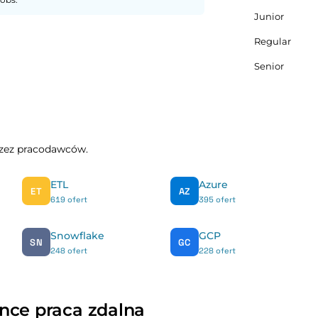
Junior
Regular
Senior
przez pracodawców.
ETL
Azure
ET
AZ
619 ofert
395 ofert
Snowflake
GCP
SN
GC
248 ofert
228 ofert
nce praca zdalna