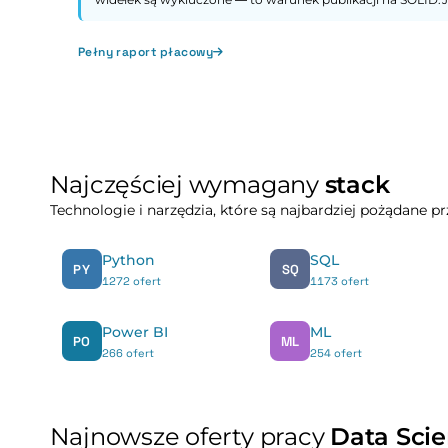
Pełny raport płacowy
Najczęściej wymagany
stack
Technologie i narzędzia, które są najbardziej pożądane 
Python
SQL
PY
SQ
1272 ofert
1173 ofert
Power BI
ML
PO
ML
266 ofert
254 ofert
Najnowsze oferty pracy
Data Scie