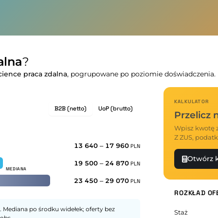
alna
?
cience praca zdalna
, pogrupowane po poziomie doświadczenia.
KALKULATOR
B2B (netto)
UoP (brutto)
Przelicz
Wpisz kwotę z
Z ZUS, podatk
13 640
–
17 960
PLN
Otwórz k
19 500
–
24 870
PLN
23 450
–
29 070
PLN
ROZKŁAD OF
 Mediana po środku widełek; oferty bez
Staż
obs.