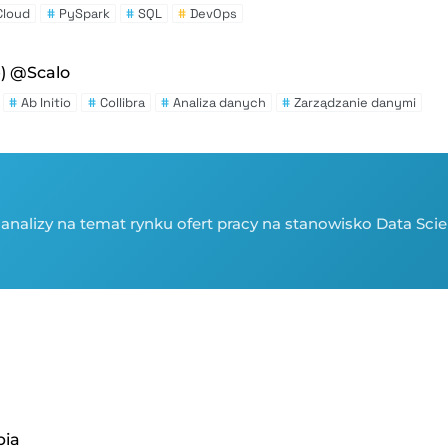
Cloud
#
PySpark
#
SQL
#
DevOps
) @Scalo
#
Ab Initio
#
Collibra
#
Analiza danych
#
Zarządzanie danymi
 analizy na temat rynku ofert pracy na stanowisko Data Sci
bia