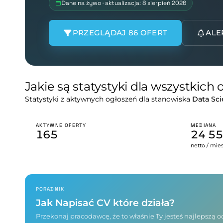
Dane na żywo · aktualizacja: 8 sierpień 2026
PRZEGLĄDAJ 86 OFERT
ALE
Jakie są statystyki dla wszystkich
Statystyki z aktywnych ogłoszeń dla stanowiska
Data Sci
AKTYWNE OFERTY
MEDIANA
165
24 5
netto / mie
PORADNIK
Jak Napisać CV które działa?
Przekonaj pracodawcę, że to właśnie Ty jesteś najlepszą