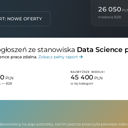
26 050
PL
mediana B2B
RT: NOWE OFERTY
 ogłoszeń ze stanowiska
Data Science 
ence praca zdalna
.
Zobacz pełny raport
NAJWYŻSZE WIDEŁKI
50
45 400
PLN
PLN
s. — B2B
w tej kategorii
 odpowiedzią na jego potrzeby, zanim jeszcze przeczyta pierwsze zda