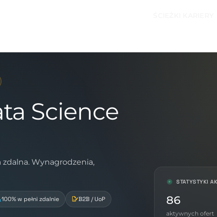
ŚCIEŻKI KARIERY
ata Science
a zdalna. Wynagrodzenia,
STATYSTYKI A
86
100% w pełni zdalnie
B2B / UoP
aktywnych ofert