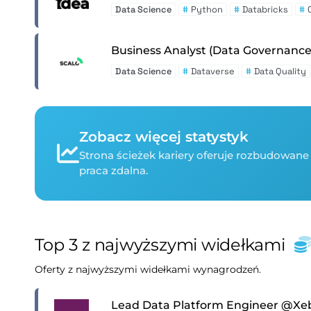
Data Science
#
Python
#
Databricks
#
Business Analyst (Data Governance
Data Science
#
Dataverse
#
Data Quality
Zobacz więcej statystyk
Strona ścieżek kariery oferuje rozbudowane
praca zdalna.
Top 3 z najwyższymi widełkami
Oferty z najwyższymi widełkami wynagrodzeń.
Lead Data Platform Engineer @Xe