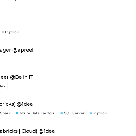
#
Python
nager @apreel
eer @Be in IT
lex
bricks) @1dea
Spark
#
Azure Data Factory
#
SQL Server
#
Python
abricks | Cloud) @1dea