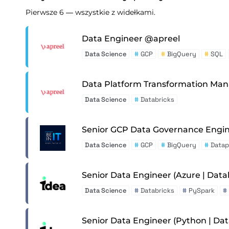
Pierwsze 6 — wszystkie z widełkami.
Data Engineer @apreel
Data Science
#
GCP
#
BigQuery
#
SQL
Data Platform Transformation Ma
Data Science
#
Databricks
Senior GCP Data Governance Engin
Data Science
#
GCP
#
BigQuery
#
Datap
Senior Data Engineer (Azure | Data
Data Science
#
Databricks
#
PySpark
#
Senior Data Engineer (Python | Dat