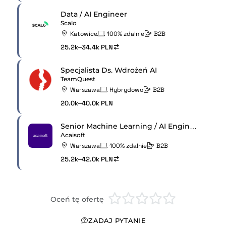
Data / AI Engineer
Scalo
Katowice
100% zdalnie
B2B
25.2k–34.4k PLN
Specjalista Ds. Wdrożeń AI
TeamQuest
Warszawa
Hybrydowo
B2B
20.0k–40.0k PLN
Senior Machine Learning / AI Engineer (RL)
Acaisoft
Warszawa
100% zdalnie
B2B
25.2k–42.0k PLN
Oceń tę ofertę
ZADAJ PYTANIE