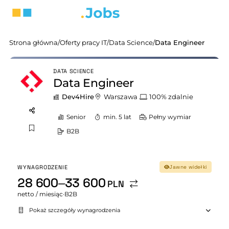
Strona główna
/
Oferty pracy IT
/
Data Science
/
Data Engineer
DATA SCIENCE
Data Engineer
Dev4Hire
Warszawa
100% zdalnie
Senior
min. 5 lat
Pełny wymiar
B2B
WYNAGRODZENIE
Jawne widełki
28 600–33 600
PLN
netto / miesiąc
·
B2B
Pokaż szczegóły wynagrodzenia