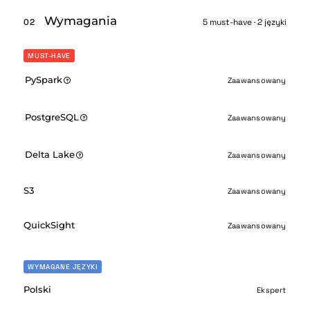
Wymagania
02
5 must-have · 2 języki
MUST-HAVE
PySpark
Zaawansowany
PostgreSQL
Zaawansowany
Delta Lake
Zaawansowany
S3
Zaawansowany
QuickSight
Zaawansowany
WYMAGANE JĘZYKI
Polski
Ekspert