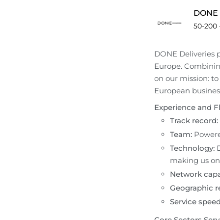
DONE D
50-200
DONE Deliveries p
Europe. Combining
on our mission: t
European busines
Experience and Fl
Track record:
Team:
 Powere
Technology:
 
making us one
Network capa
Geographic r
Service speed
Core Sectors Ser