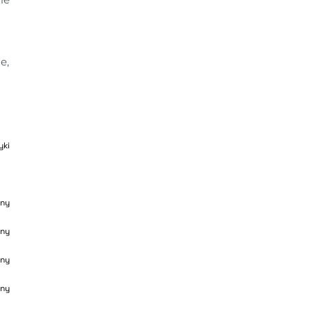
, 
yki
ny
ny
ny
ny