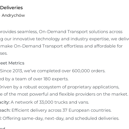
eliveries
·
Andrychów
rovides seamless, On-Demand Transport solutions across 
 our innovative technology and industry expertise, we delive
o make On-Demand Transport effortless and affordable for 
ses.
eet Metrics
 Since 2013, we’ve completed over 600,000 orders.
d by a team of over 180 experts.
Driven by a robust ecosystem of proprietary applications, 
 of the most powerful and flexible providers on the market.
city:
 A network of 33,000 trucks and vans.
each:
 Efficient delivery across 37 European countries.
:
 Offering same-day, next-day, and scheduled deliveries.
ved