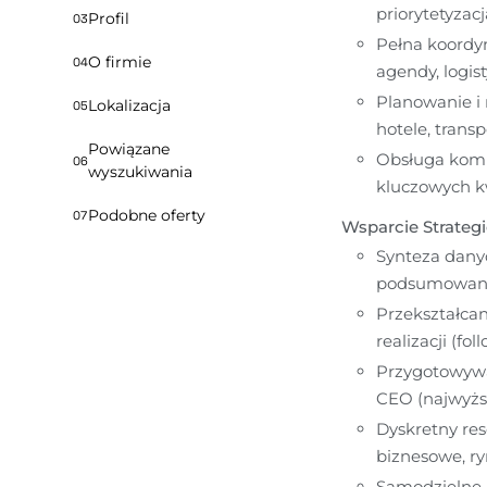
priorytetyzac
Profil
03
Pełna koordy
O firmie
04
agendy, logis
Planowanie i 
Lokalizacja
05
hotele, transp
Powiązane
Obsługa komun
06
wyszukiwania
kluczowych k
Podobne oferty
07
Wsparcie Strateg
Synteza danyc
podsumowani
Przekształcan
realizacji (fol
Przygotowywan
CEO (najwyższ
Dyskretny res
biznesowe, r
Samodzielne 