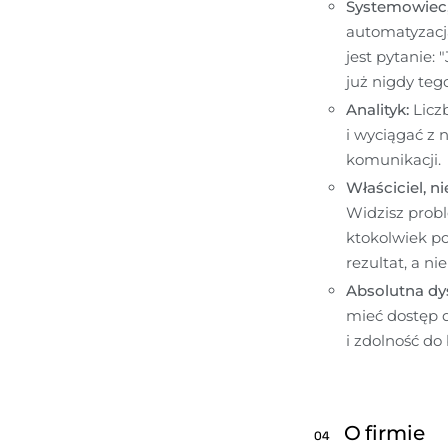
Systemowiec, 
automatyzacj
jest pytanie:
już nigdy tego
Analityk: 
Licz
i wyciągać z n
komunikacji.
Właściciel, n
Widzisz probl
ktokolwiek po
rezultat, a ni
Absolutna dys
mieć dostęp d
i zdolność do
O firmie
04