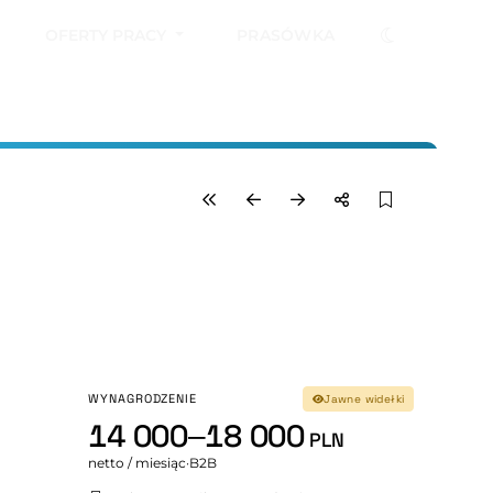
OFERTY PRACY
PRASÓWKA
WYNAGRODZENIE
Jawne widełki
14 000–18 000
PLN
netto / miesiąc
·
B2B