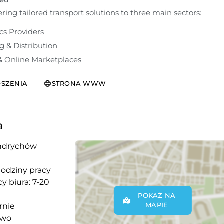
ring tailored transport solutions to three main sectors:
cs Providers
 & Distribution
 Online Marketplaces
SZENIA
STRONA WWW
a
ndrychów
godziny pracy
y biura: 7-20
POKAŻ NA
MAPIE
rnie
owo