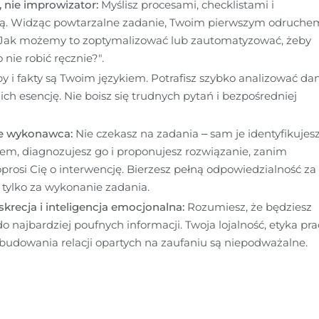
nie improwizator: 
Myślisz procesami, checklistami i 
ą. Widząc powtarzalne zadanie, Twoim pierwszym odruchem
 "Jak możemy to zoptymalizować lub zautomatyzować, żeby 
 nie robić ręcznie?".
by i fakty są Twoim językiem. Potrafisz szybko analizować dan
ich esencję. Nie boisz się trudnych pytań i bezpośredniej 
ie wykonawca: 
Nie czekasz na zadania – sam je identyfikujesz.
em, diagnozujesz go i proponujesz rozwiązanie, zanim 
prosi Cię o interwencję. Bierzesz pełną odpowiedzialność za 
e tylko za wykonanie zadania.
krecja i inteligencja emocjonalna: 
Rozumiesz, że będziesz 
o najbardziej poufnych informacji. Twoja lojalność, etyka prac
 budowania relacji opartych na zaufaniu są niepodważalne.