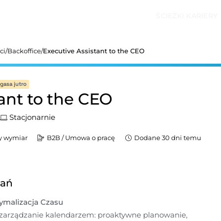
ŚCIEŻKI KARIERY
ci
/
Backoffice
/
Executive Assistant to the CEO
gasa jutro
tant to the CEO
Stacjonarnie
y wymiar
B2B / Umowa o pracę
Dodane 30 dni temu
dań
tymalizacja Czasu
 zarządzanie kalendarzem: proaktywne planowanie, 