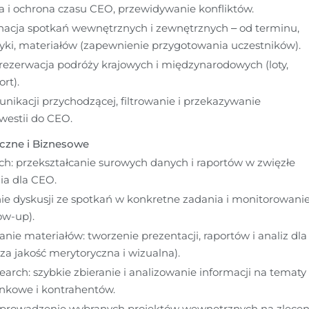
ja i ochrona czasu CEO, przewidywanie konfliktów.
nacja spotkań wewnętrznych i zewnętrznych – od terminu, 
tyki, materiałów (zapewnienie przygotowania uczestników).
rezerwacja podróży krajowych i międzynarodowych (loty, 
ort).
ikacji przychodzącej, filtrowanie i przekazywanie 
westii do CEO.
iczne i Biznesowe
h: przekształcanie surowych danych i raportów w zwięzłe 
a dla CEO.
ie dyskusji ze spotkań w konkretne zadania i monitorowanie
low-up).
ie materiałów: tworzenie prezentacji, raportów i analiz dla 
a jakość merytoryczna i wizualna).
earch: szybkie zbieranie i analizowanie informacji na tematy 
ynkowe i kontrahentów.
prowadzenie wybranych projektów wewnętrznych na zleceni