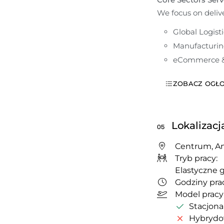
We focus on delive
Global Logisti
Manufacturing
eCommerce &
ZOBACZ OGŁO
Lokalizacj
05
Centrum, A
Tryb pracy:
Elastyczne 
Godziny prac
Model pracy
Stacjona
Hybryd