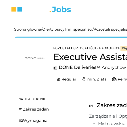
Strona główna
/
Oferty pracy Inni specjaliści
/
Pozostali specjaliś
POZOSTALI SPECJALIŚCI · BACKOFFICE
Wy
Executive Assis
DONE Deliveries
Andrychów
Regular
min. 2 lata
Pełn
NA TEJ STRONIE
Zakres za
01
Zakres zadań
01
Zarządzanie i Op
Wymagania
02
Mistrzowskie