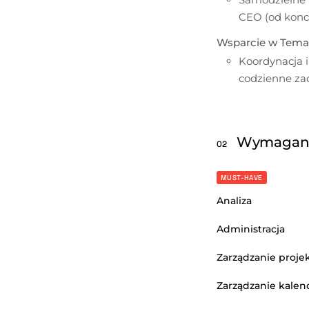
CEO (od konce
Wsparcie w Tema
Koordynacja i
codzienne zad
Wymagan
02
MUST-HAVE
Analiza
Administracja
Zarządzanie proj
Zarządzanie kale