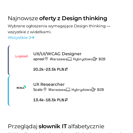
Najnowsze
oferty z Design thinking
Wybrane ogłoszenia wymagające Design thinking —
wszystkie z widełkami.
Wszystkie 2
UX/UI/WCAG Designer
apreel
Warszawa
Hybrydowo
B2B
20.2k–23.5k PLN
UX Researcher
Scalo
Warszawa
Hybrydowo
B2B
13.4k–18.5k PLN
Przeglądaj
słownik IT
alfabetycznie