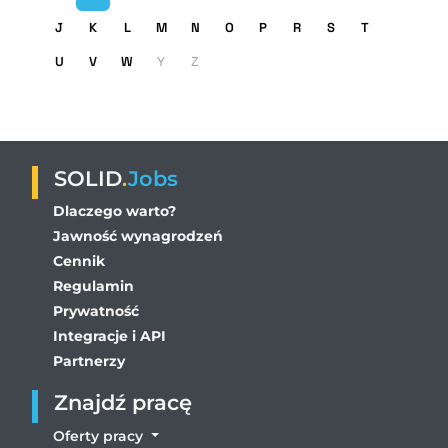
J
K
L
M
N
O
P
R
S
T
U
V
W
Y
Z
SOLID
.
Jobs
Dlaczego warto?
Jawność wynagrodzeń
Cennik
Regulamin
Prywatność
Integracje i API
Partnerzy
Znajdź pracę
Oferty pracy