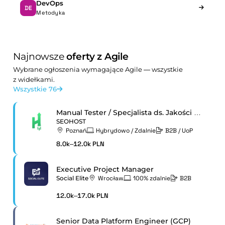
DevOps
DE
Metodyka
Najnowsze
oferty z Agile
Wybrane ogłoszenia wymagające Agile — wszystkie
z widełkami.
Wszystkie 76
Manual Tester / Specjalista ds. Jakości Oprogramowania
SEOHOST
Poznań
Hybrydowo / Zdalnie
B2B / UoP
8.0k–12.0k PLN
Executive Project Manager
Social Elite
Wrocław
100% zdalnie
B2B
12.0k–17.0k PLN
Senior Data Platform Engineer (GCP)