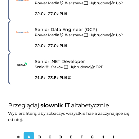
Power Media
Warszawa
Hybrydowo
UoP
22.0k–27.0k PLN
Senior Data Engineer (GCP)
Power Media
Warszawa
Hybrydowo
UoP
22.0k–27.0k PLN
Senior .NET Developer
Scalo
Kraków
Hybrydowo
B2B
21.8k–23.5k PLN
Przeglądaj
słownik IT
alfabetycznie
Wybierz literę, aby zobaczyć wszystkie hasła zaczynające się
od niej.
#
A
B
C
D
E
F
G
H
I