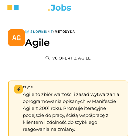
SŁOWNIK
/
IT
/
METODYKA
AG
Agile
76 OFERT Z AGILE
TL;DR
Agile to zbiór wartości i zasad wytwarzania
oprogramowania opisanych w Manifeście
Agile z 2001 roku. Promuje iteracyjne
podejście do pracy, ścisłą współpracę z
klientem i zdolność do szybkiego
reagowania na zmiany.