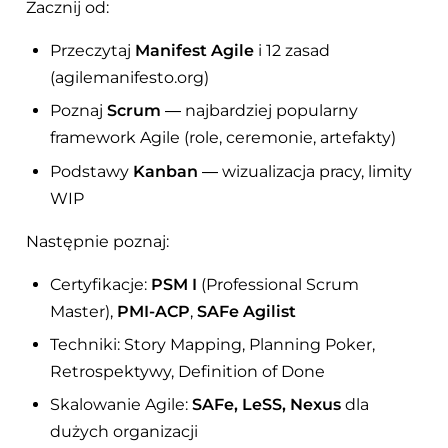
Zacznij od:
Przeczytaj
Manifest Agile
i 12 zasad
(agilemanifesto.org)
Poznaj
Scrum
— najbardziej popularny
framework Agile (role, ceremonie, artefakty)
Podstawy
Kanban
— wizualizacja pracy, limity
WIP
Następnie poznaj:
Certyfikacje:
PSM I
(Professional Scrum
Master),
PMI-ACP
,
SAFe Agilist
Techniki: Story Mapping, Planning Poker,
Retrospektywy, Definition of Done
Skalowanie Agile:
SAFe, LeSS, Nexus
dla
dużych organizacji