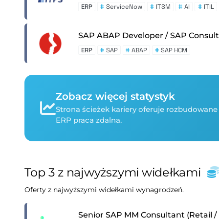
ERP
#
ServiceNow
#
ITSM
#
AI
#
ITIL
SAP ABAP Developer / SAP Consu
ERP
#
SAP
#
ABAP
#
SAP HCM
Zobacz więcej statystyk
Strona ścieżek kariery oferuje rozbudowane 
ERP praca zdalna.
Top 3 z najwyższymi widełkami
Oferty z najwyższymi widełkami wynagrodzeń.
Senior SAP MM Consultant (Retail 