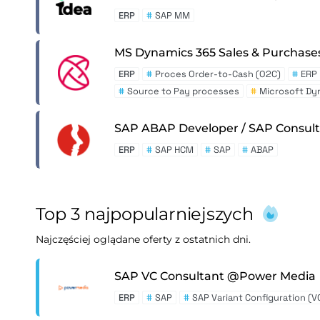
ERP
#
SAP MM
MS Dynamics 365 Sales & Purchas
ERP
#
Proces Order-to-Cash (O2C)
#
ERP
#
Source to Pay processes
#
Microsoft Dy
SAP ABAP Developer / SAP Consu
ERP
#
SAP HCM
#
SAP
#
ABAP
Top 3 najpopularniejszych
Najczęściej oglądane oferty z ostatnich dni.
SAP VC Consultant @Power Media
ERP
#
SAP
#
SAP Variant Configuration (V