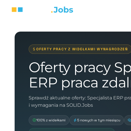
OFERTY PRACY Z WIDEŁKAMI WYNAGRODZEŃ
Oferty pracy Sp
ERP praca zda
Sprawdź aktualne oferty: Specjalista ERP p
i wymagania na SOLID.Jobs
100% z widełkami
5 nowych w tym miesiącu