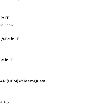
in IT
bel Tools
@Be in IT
e in IT
 SAP (HCM) @TeamQuest
@ITFS