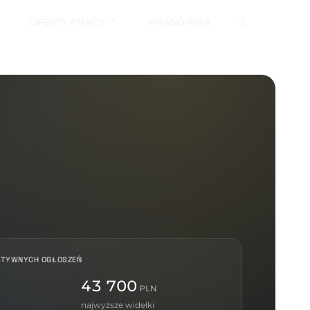
OFERTY PRACY
PRASÓWKA
KTYWNYCH OGŁOSZEŃ
43 700
PLN
najwyższe widełki