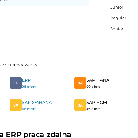
Junior
Regular
Senior
przez pracodawców.
ERP
SAP HANA
ER
SA
96 ofert
90 ofert
SAP S/4HANA
SAP HCM
SA
SA
48 ofert
46 ofert
ta ERP praca zdalna