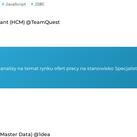
#
JavaScript
#
JDBC
ltant (HCM) @TeamQuest
analizy na temat rynku ofert pracy na stanowisko Specjalis
/ Master Data) @1dea