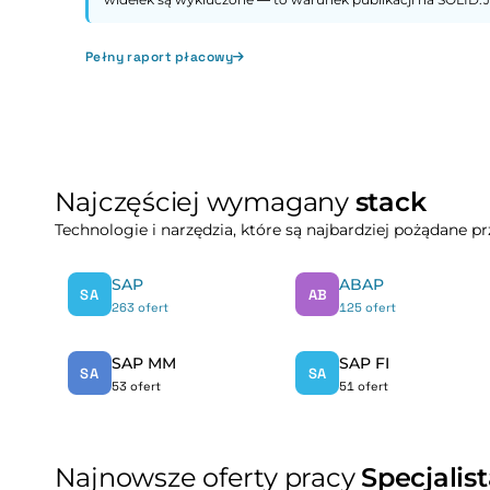
Pełny raport płacowy
Najczęściej wymagany
stack
Technologie i narzędzia, które są najbardziej pożądane 
SAP
ABAP
SA
AB
263 ofert
125 ofert
SAP MM
SAP FI
SA
SA
53 ofert
51 ofert
Najnowsze oferty pracy
Specjalis