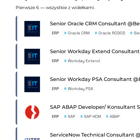
Pierwsze 6 — wszystkie z widełkami.
Senior Oracle CRM Consultant @Be 
ERP
#
Oracle CRM
#
Oracle RODOD
#
Sie
Senior Workday Extend Consultant 
ERP
#
Workday Extend
Senior Workday PSA Consultant @B
ERP
#
Workday PSA
SAP ABAP Developer/ Konsultant
ERP
#
SAP
#
SAP HCM
#
ABAP
ServiceNow Technical Consultant 