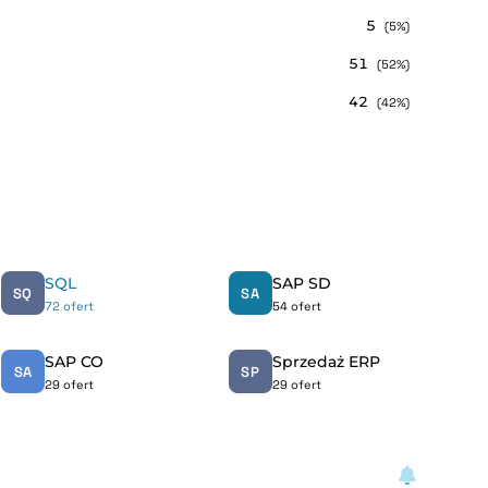
5
(5%)
51
(52%)
42
(42%)
SQL
SAP SD
SQ
SA
72 ofert
54 ofert
SAP CO
Sprzedaż ERP
SA
SP
29 ofert
29 ofert