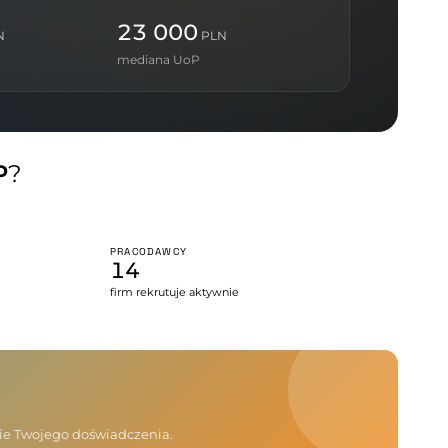
23 000
N
PLN
mediana UoP
P
?
PRACODAWCY
14
firm rekrutuje aktywnie
nie Twojego doświadczenia.