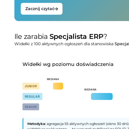
Zacznij czytać
Ile zarabia
Specjalista ERP
?
Widełki z 100 aktywnych ogłoszeń dla stanowiska
Specja
Widełki wg poziomu doświadczenia
JUNIOR
REGULAR
SENIOR
Metodyka:
agregacja 55 aktywnych ogłoszeń (okno 30 dni).
widełek są wykluczone — to warunek publikacji na SOLID.J