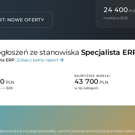
24 400
PL
mediana B2B
RT: NOWE OFERTY
 ogłoszeń ze stanowiska
Specjalista ER
sta ERP
.
Zobacz pełny raport
NAJWYŻSZE WIDEŁKI
50
43 700
PLN
PLN
s. — B2B
w tej kategorii
 odpowiedzią na jego potrzeby, zanim jeszcze przeczyta pierwsze zda