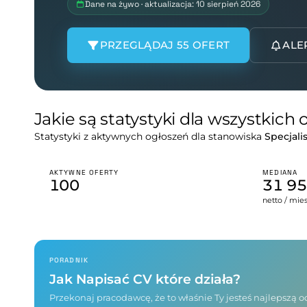
Dane na żywo · aktualizacja: 10 sierpień 2026
PRZEGLĄDAJ 55 OFERT
ALE
Jakie są statystyki dla wszystkich
Statystyki z aktywnych ogłoszeń dla stanowiska
Specjali
AKTYWNE OFERTY
MEDIANA
100
31 9
netto / mie
PORADNIK
Jak Napisać CV które działa?
Przekonaj pracodawcę, że to właśnie Ty jesteś najlepszą