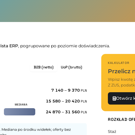
lista ERP
, pogrupowane po poziomie doświadczenia.
KALKULATOR
B2B (netto)
UoP (brutto)
Przelicz
Wpisz kwotę z
Z ZUS, podatk
7 140
–
9 370
PLN
Otwórz k
15 580
–
20 420
PLN
24 870
–
31 560
PLN
ROZKŁAD OF
 Mediana po środku widełek; oferty bez
Staż
obs.