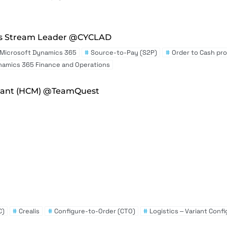
es Stream Leader @CYCLAD
 Microsoft Dynamics 365
#
Source-to-Pay (S2P)
#
Order to Cash pr
namics 365 Finance and Operations
ltant (HCM) @TeamQuest
C)
#
Crealis
#
Configure-to-Order (CTO)
#
Logistics – Variant Conf