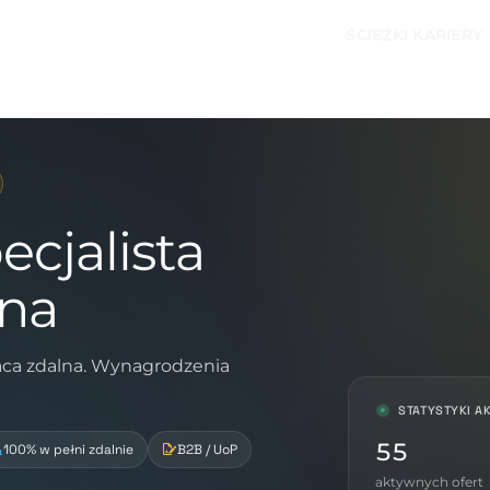
ŚCIEŻKI KARIERY
ecjalista
lna
raca zdalna. Wynagrodzenia
STATYSTYKI A
55
100% w pełni zdalnie
B2B / UoP
aktywnych ofert