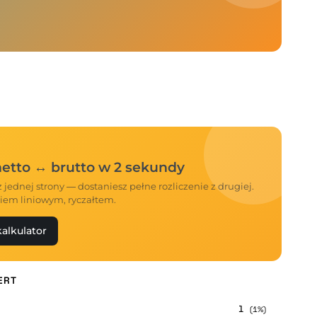
 netto ↔ brutto w 2 sekundy
 jednej strony — dostaniesz pełne rozliczenie z drugiej.
iem liniowym, ryczałtem.
alkulator
ERT
1
(1%)