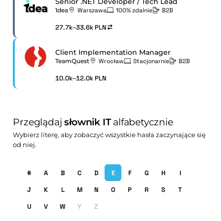
Senior .NET Developer / Tech Lead
1dea
Warszawa
100% zdalnie
B2B
27.7k–33.6k PLN
Client Implementation Manager
TeamQuest
Wrocław
Stacjonarnie
B2B
10.0k–12.0k PLN
Przeglądaj
słownik IT
alfabetycznie
Wybierz literę, aby zobaczyć wszystkie hasła zaczynające się
od niej.
#
A
B
C
D
E
F
G
H
I
J
K
L
M
N
O
P
R
S
T
U
V
W
Y
Z