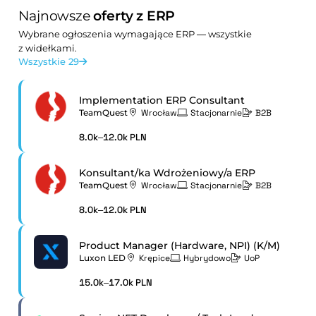
Najnowsze
oferty z ERP
Wybrane ogłoszenia wymagające ERP — wszystkie
z widełkami.
Wszystkie 29
Implementation ERP Consultant
TeamQuest
Wrocław
Stacjonarnie
B2B
8.0k–12.0k PLN
Konsultant/ka Wdrożeniowy/a ERP
TeamQuest
Wrocław
Stacjonarnie
B2B
8.0k–12.0k PLN
Product Manager (Hardware, NPI) (K/M)
Luxon LED
Krępice
Hybrydowo
UoP
15.0k–17.0k PLN