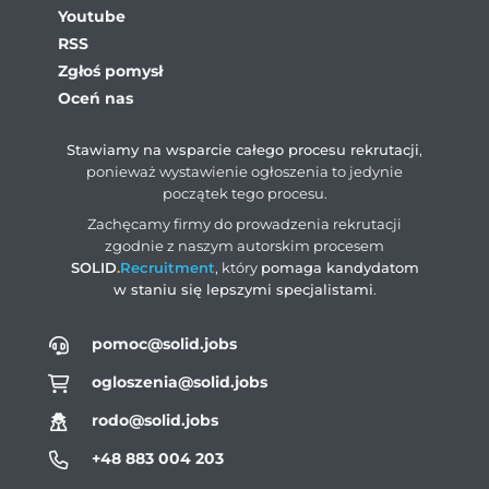
Youtube
RSS
Zgłoś pomysł
Oceń nas
Stawiamy na wsparcie całego procesu rekrutacji
,
ponieważ wystawienie ogłoszenia to jedynie
początek tego procesu.
Zachęcamy firmy do prowadzenia rekrutacji
zgodnie z naszym autorskim procesem
SOLID
.
Recruitment
, który
pomaga kandydatom
w staniu się lepszymi specjalistami
.
pomoc@solid.jobs
ogloszenia@solid.jobs
rodo@solid.jobs
+48 883 004 203