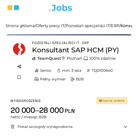
Strona główna
/
Oferty pracy IT
/
Pozostali specjaliści IT
/
ERP
/
Konsult
POZOSTALI SPECJALIŚCI IT · ERP
Konsultant SAP HCM (PY)
TeamQuest
Poznań
100% zdalnie
Senior
min. 3 lata
TQ0100640
Pełny wymiar
B2B
WYNAGRODZENIE
Jawne widełki
20 000–28 000
PLN
netto / miesiąc
·
B2B
Pokaż szczegóły wynagrodzenia