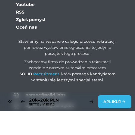
Youtube
RSS
Zgłoś pomysł
Oceń nas
Stawiamy na wsparcie całego procesu rekrutacji
,
ponieważ wystawienie ogłoszenia to jedynie
początek tego procesu.
Zachęcamy firmy do prowadzenia rekrutacji
zgodnie z naszym autorskim procesem
SOLID
.
Recruitment
, który
pomaga kandydatom
w staniu się lepszymi specjalistami
.
pomoc@solid.jobs
20k–28k
PLN
APLIKUJ
NETTO / MIESIĄC
ogloszenia@solid.jobs
rodo@solid.jobs
+48 883 004 203