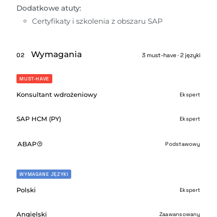
Dodatkowe atuty:
Certyfikaty i szkolenia z obszaru SAP
Wymagania
02
3 must-have · 2 języki
MUST-HAVE
Konsultant wdrożeniowy
Ekspert
SAP HCM (PY)
Ekspert
ABAP
Podstawowy
WYMAGANE JĘZYKI
Polski
Ekspert
Angielski
Zaawansowany