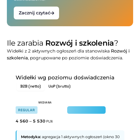
Zacznij czytać
Ile zarabia
Rozwój i szkolenia
?
Widełki z 2 aktywnych ogłoszeń dla stanowiska
Rozwój i
szkolenia
, pogrupowane po poziomie doświadczenia.
Widełki wg poziomu doświadczenia
B2B (netto)
UoP (brutto)
REGULAR
4 560
–
5 530
PLN
Metodyka:
agregacja 1 aktywnych ogłoszeń (okno 30