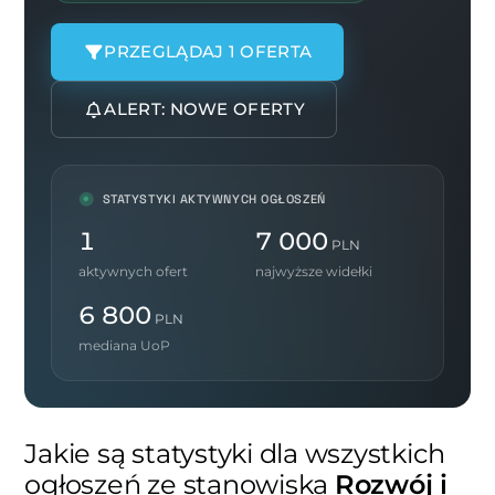
PRZEGLĄDAJ 1 OFERTA
ALERT: NOWE OFERTY
STATYSTYKI AKTYWNYCH OGŁOSZEŃ
1
7 000
PLN
aktywnych ofert
najwyższe widełki
6 800
PLN
mediana UoP
Jakie są statystyki dla wszystkich
ogłoszeń ze stanowiska
Rozwój i