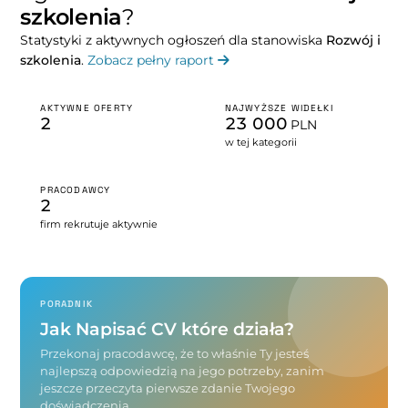
szkolenia
?
Statystyki z aktywnych ogłoszeń dla stanowiska
Rozwój i
szkolenia
.
Zobacz pełny raport
AKTYWNE OFERTY
NAJWYŻSZE WIDEŁKI
2
23 000
PLN
w tej kategorii
PRACODAWCY
2
firm rekrutuje aktywnie
PORADNIK
Jak Napisać CV które działa?
Przekonaj pracodawcę, że to właśnie Ty jesteś
najlepszą odpowiedzią na jego potrzeby, zanim
jeszcze przeczyta pierwsze zdanie Twojego
doświadczenia.