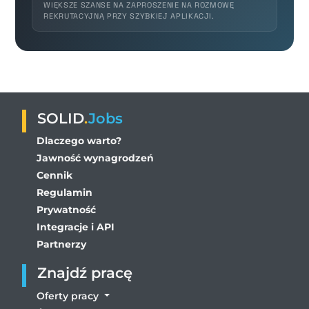
WIĘKSZE SZANSE NA ZAPROSZENIE NA ROZMOWĘ
REKRUTACYJNĄ PRZY SZYBKIEJ APLIKACJI.
SOLID
.
Jobs
Dlaczego warto?
Jawność wynagrodzeń
Cennik
Regulamin
Prywatność
Integracje i API
Partnerzy
Znajdź pracę
Oferty pracy