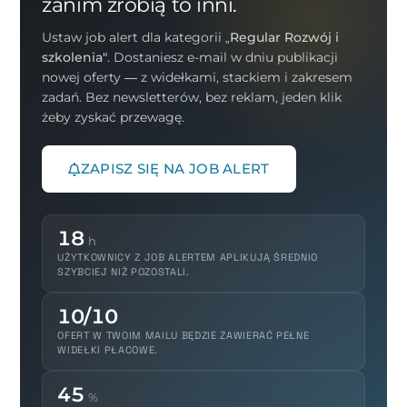
zanim zrobią to inni.
Ustaw job alert dla kategorii
„Regular Rozwój i
szkolenia"
. Dostaniesz e-mail w dniu publikacji
nowej oferty — z widełkami, stackiem i zakresem
zadań. Bez newsletterów, bez reklam, jeden klik
żeby zyskać przewagę.
ZAPISZ SIĘ NA JOB ALERT
18
h
UŻYTKOWNICY Z JOB ALERTEM APLIKUJĄ ŚREDNIO
SZYBCIEJ NIŻ POZOSTALI.
10/10
OFERT W TWOIM MAILU BĘDZIE ZAWIERAĆ PEŁNE
WIDEŁKI PŁACOWE.
45
%