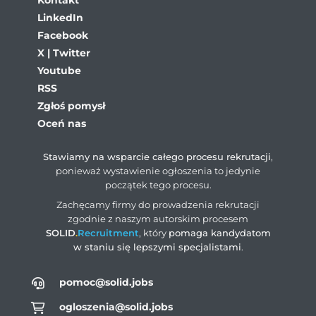
Kontakt
LinkedIn
Facebook
X | Twitter
Youtube
RSS
Zgłoś pomysł
Oceń nas
Stawiamy na wsparcie całego procesu rekrutacji
,
ponieważ wystawienie ogłoszenia to jedynie
początek tego procesu.
Zachęcamy firmy do prowadzenia rekrutacji
zgodnie z naszym autorskim procesem
SOLID
.
Recruitment
, który
pomaga kandydatom
w staniu się lepszymi specjalistami
.
pomoc@solid.jobs
ogloszenia@solid.jobs