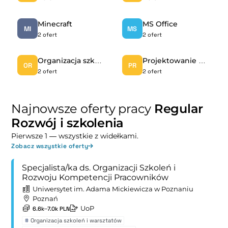
Minecraft
MS Office
MI
MS
2 ofert
2 ofert
Organizacja szkoleń i warsztatów
Projektowanie programów rozwojowych
OR
PR
2 ofert
2 ofert
Najnowsze oferty pracy
Regular
Rozwój i szkolenia
Pierwsze 1 — wszystkie z widełkami.
Zobacz wszystkie oferty
Specjalista/ka ds. Organizacji Szkoleń i
Rozwoju Kompetencji Pracowników
Uniwersytet im. Adama Mickiewicza w Poznaniu
Poznań
UoP
6.6k–7.0k PLN
#
Organizacja szkoleń i warsztatów