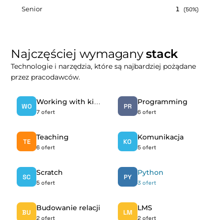
Senior
1
(50%)
Najczęściej wymagany
stack
Technologie i narzędzia, które są najbardziej pożądane
przez pracodawców.
Working with kids
Programming
WO
PR
7 ofert
6 ofert
Teaching
Komunikacja
TE
KO
6 ofert
5 ofert
Scratch
Python
SC
PY
5 ofert
3 ofert
Budowanie relacji
LMS
BU
LM
2 ofert
2 ofert