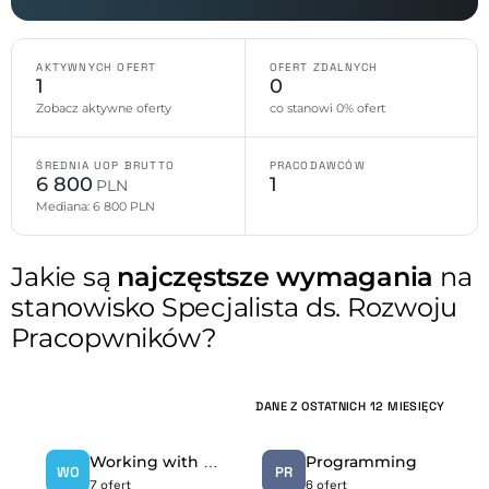
AKTYWNYCH OFERT
OFERT ZDALNYCH
1
0
Zobacz aktywne oferty
co stanowi 0% ofert
ŚREDNIA UOP BRUTTO
PRACODAWCÓW
6 800
1
PLN
Mediana: 6 800 PLN
Jakie są
najczęstsze wymagania
na
stanowisko Specjalista ds. Rozwoju
Pracopwników?
DANE Z OSTATNICH 12 MIESIĘCY
Working with kids
Programming
WO
PR
7 ofert
6 ofert