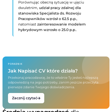
Porównując obecną sytuację w ujęciu
dwuletnim,
udział pracy zdalnej dla
stanowiska
Specjalista ds. Rozwoju
Pracopwników
wzrósł o 62.5 p.p.
,
natomiast
zainteresowanie modelem
hybrydowym wzrosło o 25.0 p.p.
.
PORADNIK
Jak Napisać CV które działa?
Przekonaj pracodawcę, że to właśnie Ty jesteś najlepszą
odpowiedzią na jego potrzeby, zanim jeszcze przeczyta
pierwsze zdanie Twojego doświadczenia.
Zacznij czytać