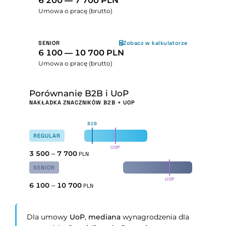
6 200 — 7 700 PLN
Umowa o pracę (brutto)
SENIOR
Zobacz w kalkulatorze
6 100 — 10 700 PLN
Umowa o pracę (brutto)
Porównanie B2B i UoP
NAKŁADKA ZNACZNIKÓW B2B + UOP
B2B
REGULAR
UOP
3 500
–
7 700
PLN
SENIOR
UOP
6 100
–
10 700
PLN
Dla umowy
UoP
,
mediana
wynagrodzenia dla