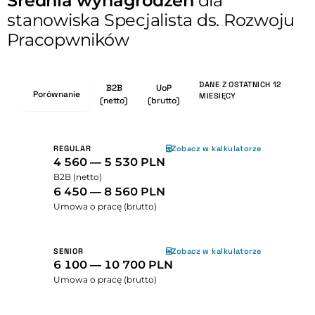
Średnia wynagrodzeń
dla
stanowiska Specjalista ds. Rozwoju
Pracopwników
DANE Z OSTATNICH 12
B2B
UoP
Porównanie
MIESIĘCY
(netto)
(brutto)
REGULAR
Zobacz w kalkulatorze
4 560 — 5 530 PLN
B2B (netto)
6 450 — 8 560 PLN
Umowa o pracę (brutto)
SENIOR
Zobacz w kalkulatorze
6 100 — 10 700 PLN
Umowa o pracę (brutto)