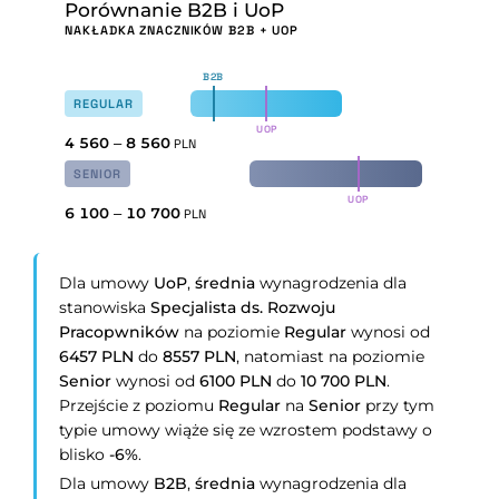
Porównanie B2B i UoP
NAKŁADKA ZNACZNIKÓW B2B + UOP
B2B
REGULAR
UOP
4 560
–
8 560
PLN
SENIOR
UOP
6 100
–
10 700
PLN
Dla umowy
UoP
,
średnia
wynagrodzenia dla
stanowiska
Specjalista ds. Rozwoju
Pracopwników
na poziomie
Regular
wynosi od
6457 PLN
do
8557 PLN
, natomiast na poziomie
Senior
wynosi od
6100 PLN
do
10 700 PLN
.
Przejście z poziomu
Regular
na
Senior
przy tym
typie umowy wiąże się ze wzrostem podstawy o
blisko
-6%
.
Dla umowy
B2B
,
średnia
wynagrodzenia dla