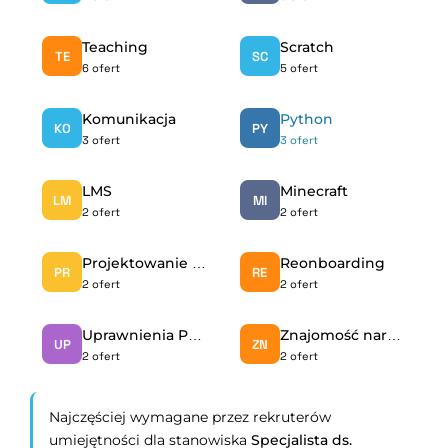
Teaching
Scratch
TE
SC
6 ofert
5 ofert
Komunikacja
Python
KO
PY
3 ofert
3 ofert
LMS
Minecraft
LM
MI
2 ofert
2 ofert
Projektowanie szkoleń
Reonboarding
PR
RE
2 ofert
2 ofert
Uprawnienia Pedagogiczne
Znajomość narzędzi szkoleniowych
UP
ZN
2 ofert
2 ofert
Najczęściej wymagane przez rekruterów
umiejętności dla stanowiska
Specjalista ds.