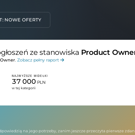
T: NOWE OFERTY
 ogłoszeń ze stanowiska
Product Owne
 Owner
.
Zobacz pełny raport
NAJWYŻSZE WIDEŁKI
37 000
PLN
w tej kategorii
 odpowiedzią na jego potrzeby, zanim jeszcze przeczyta pierwsze zda