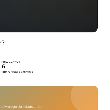
r
?
PRACODAWCY
6
firm rekrutuje aktywnie
nie Twojego doświadczenia.