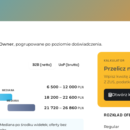
 Owner
, pogrupowane po poziomie doświadczenia.
KALKULATOR
B2B (netto)
UoP (brutto)
Przelicz
Wpisz kwotę z
Z ZUS, podatk
6 500
–
12 000
PLN
Otwórz k
18 200
–
22 600
PLN
21 720
–
26 860
PLN
ROZKŁAD OF
Mediana po środku widełek; oferty bez
Regular
obs.