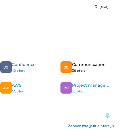
3
(43%)
Confluence
Communication skills
CO
CO
40 ofert
36 ofert
AWS
Project management
AW
PR
11 ofert
11 ofert
Zobacz wszystkie oferty