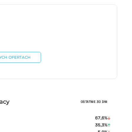
YCH OFERTACH
racy
OSTATNIE 30 DNI
67,6%
35,3%