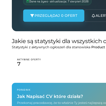
Dane na żywo · aktualizacja: 7 sierpień 2026
PRZEGLĄDAJ 0 OFERT
ALER
Jakie są statystyki dla wszystkich
Statystyki z aktywnych ogłoszeń dla stanowiska
Product
AKTYWNE OFERTY
7
PORADNIK
Jak Napisać CV które działa?
Przekonaj pracodawcę, że to właśnie Ty jesteś najlepszą