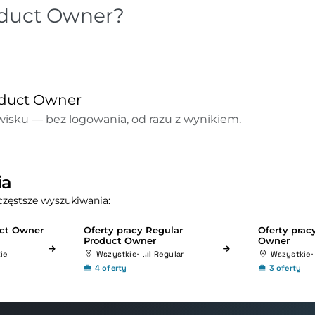
oduct Owner?
roduct Owner
isku — bez logowania, od razu z wynikiem.
ia
częstsze wyszukiwania:
uct Owner
Oferty pracy Regular
Oferty prac
Product Owner
Owner
ie
Wszystkie
Regular
Wszystkie
4 oferty
3 oferty