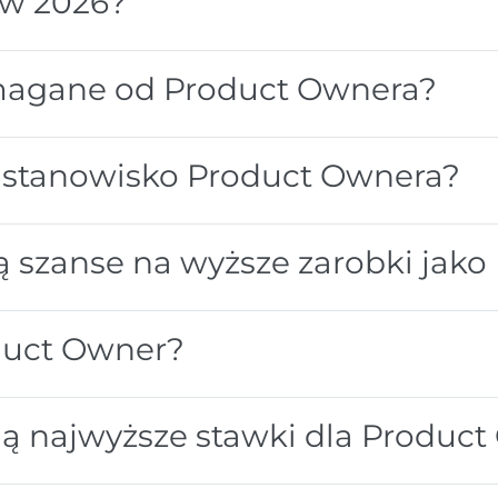
 w 2026?
ymagane od Product Ownera?
a stanowisko Product Ownera?
ają szanse na wyższe zarobki jak
oduct Owner?
ują najwyższe stawki dla Produc