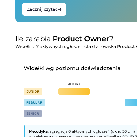
Zacznij czytać
Ile zarabia
Product Owner
?
Widełki z 7 aktywnych ogłoszeń dla stanowiska
Product
Widełki wg poziomu doświadczenia
JUNIOR
REGULAR
SENIOR
Metodyka:
agregacja 0 aktywnych ogłoszeń (okno 30 dni). 
widełek są wykluczone — to warunek publikacji na SOLID.J