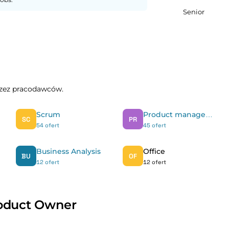
Senior
przez pracodawców.
Scrum
Product management
SC
PR
54 ofert
45 ofert
Business Analysis
Office
BU
OF
12 ofert
12 ofert
roduct Owner