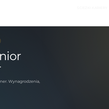
ŚCIEŻKI KARIERY
nior
r
wner. Wynagrodzenia,