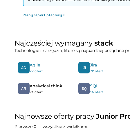
Pełny raport płacowy
Najczęściej wymagany
stack
Technologie i narzędzia, które są najbardziej pożądane 
Agile
Jira
AG
JI
72 ofert
72 ofert
Analytical thinking
SQL
AN
SQ
21 ofert
15 ofert
Najnowsze oferty pracy
Junior P
Pierwsze 0 — wszystkie z widełkami.