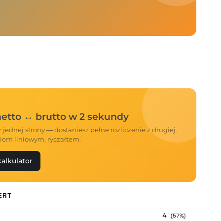
 netto ↔ brutto w 2 sekundy
 jednej strony — dostaniesz pełne rozliczenie z drugiej.
iem liniowym, ryczałtem.
alkulator
ERT
4
(57%)