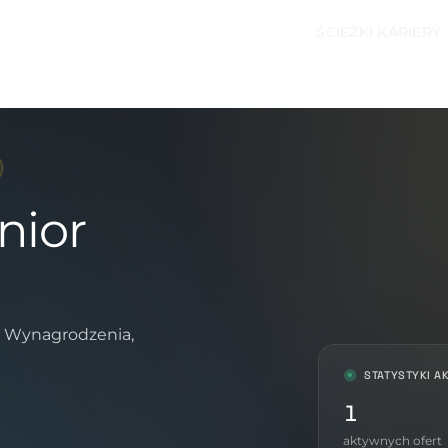
ŚCIEŻKI KARIERY
nior
T. Wynagrodzenia,
STATYSTYKI A
1
aktywnych ofert