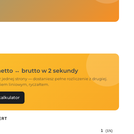
 netto ↔ brutto w 2 sekundy
 jednej strony — dostaniesz pełne rozliczenie z drugiej.
iem liniowym, ryczałtem.
alkulator
ERT
1
(1%)