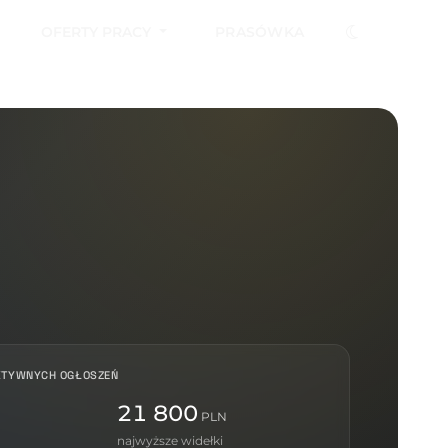
OFERTY PRACY
PRASÓWKA
KTYWNYCH OGŁOSZEŃ
21 800
PLN
najwyższe widełki