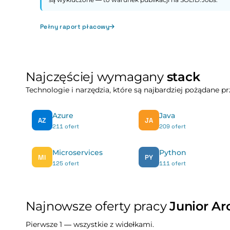
Pełny raport płacowy
Najczęściej wymagany
stack
Technologie i narzędzia, które są najbardziej pożądane 
Azure
Java
AZ
JA
211 ofert
209 ofert
Microservices
Python
MI
PY
125 ofert
111 ofert
Najnowsze oferty pracy
Junior Arc
Pierwsze 1 — wszystkie z widełkami.