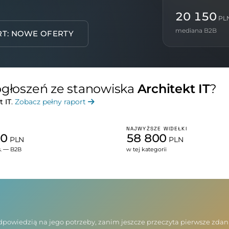
20 150
PL
mediana B2B
RT: NOWE OFERTY
 ogłoszeń ze stanowiska
Architekt IT
?
t IT
.
Zobacz pełny raport
NAJWYŻSZE WIDEŁKI
00
58 800
PLN
PLN
s. — B2B
w tej kategorii
 odpowiedzią na jego potrzeby, zanim jeszcze przeczyta pierwsze zda