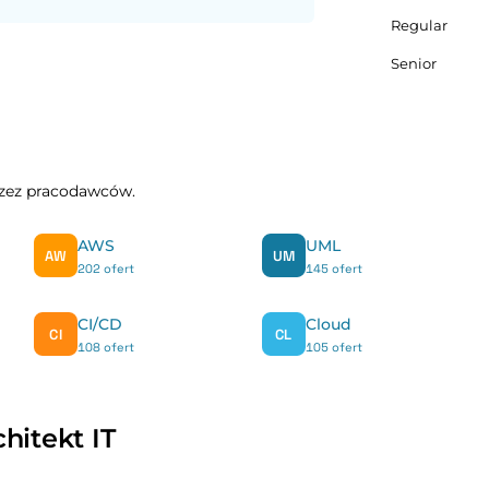
Regular
Senior
przez pracodawców.
AWS
UML
AW
UM
202 ofert
145 ofert
CI/CD
Cloud
CI
CL
108 ofert
105 ofert
hitekt IT