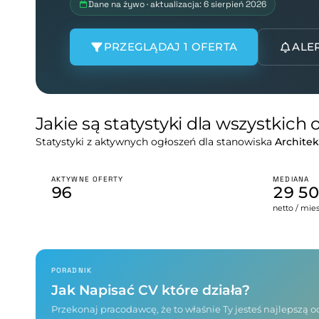
Dane na żywo · aktualizacja: 6 sierpień 2026
PRZEGLĄDAJ 1 OFERTA
ALE
Jakie są statystyki dla wszystkich
Statystyki z aktywnych ogłoszeń dla stanowiska
Architek
AKTYWNE OFERTY
MEDIANA
96
29 5
netto / mie
PORADNIK
Jak Napisać CV które działa?
Przekonaj pracodawcę, że to właśnie Ty jesteś najlepszą