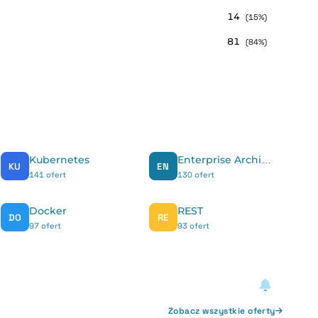
14
(15%)
81
(84%)
Kubernetes
Enterprise Architect
KU
EN
141 ofert
130 ofert
Docker
REST
DO
RE
97 ofert
93 ofert
Zobacz wszystkie oferty