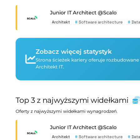
Junior IT Architect @Scalo
Architekt
#
Software architecture
#
Data
Zobacz więcej statystyk
Strona ścieżek kariery oferuje rozbudowane 
Architekt IT.
Top 3 z najwyższymi widełkami
Oferty z najwyższymi widełkami wynagrodzeń.
Junior IT Architect @Scalo
Architekt
#
Software architecture
#
Data