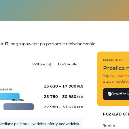
kt IT
, pogrupowane po poziomie doświadczenia.
KALKULATOR
B2B (netto)
UoP (brutto)
Przelicz
Wpisz kwotę z
Z ZUS, podatk
13 630
–
17 000
PLN
Otwórz k
25 780
–
30 980
PLN
27 980
–
33 620
PLN
ROZKŁAD OF
Mediana po środku widełek; oferty bez widełek
Junior