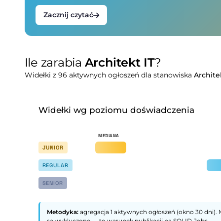
Zacznij czytać
Ile zarabia
Architekt IT
?
Widełki z 96 aktywnych ogłoszeń dla stanowiska
Archite
Widełki wg poziomu doświadczenia
JUNIOR
REGULAR
SENIOR
Metodyka:
agregacja 1 aktywnych ogłoszeń (okno 30 dni). 
są wykluczone — to warunek publikacji na SOLID.Jobs.