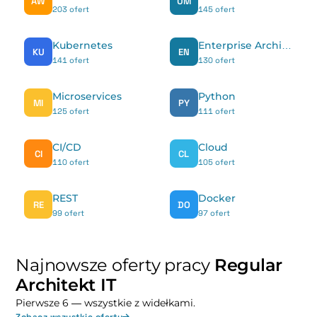
AW
UM
203 ofert
145 ofert
Kubernetes
Enterprise Architect
KU
EN
141 ofert
130 ofert
Microservices
Python
MI
PY
125 ofert
111 ofert
CI/CD
Cloud
CI
CL
110 ofert
105 ofert
REST
Docker
RE
DO
99 ofert
97 ofert
Najnowsze oferty pracy
Regular
Architekt IT
Pierwsze 6 — wszystkie z widełkami.