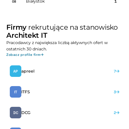
Białystok
1
08
Firmy
rekrutujące na stanowisko
Architekt IT
Pracodawcy z największa liczbą aktywnych ofert w
ostatnich 30 dniach.
Zobacz profile firm
apreel
AP
7
ITFS
IT
3
DCG
DC
2