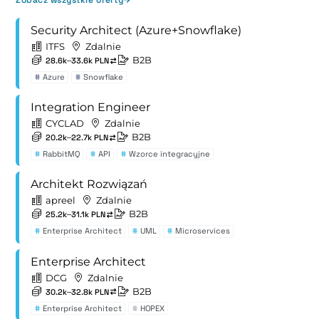
Zobacz wszystkie oferty
Security Architect (Azure+Snowflake)
ITFS
Zdalnie
B2B
28.6k–33.6k PLN
#
Azure
#
Snowflake
Integration Engineer
CYCLAD
Zdalnie
B2B
20.2k–22.7k PLN
#
RabbitMQ
#
API
#
Wzorce integracyjne
Architekt Rozwiązań
apreel
Zdalnie
B2B
25.2k–31.1k PLN
#
Enterprise Architect
#
UML
#
Microservices
Enterprise Architect
DCG
Zdalnie
B2B
30.2k–32.8k PLN
#
Enterprise Architect
#
HOPEX