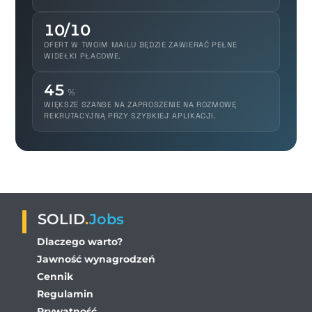
10/10
OFERT W TWOIM MAILU BĘDZIE ZAWIERAĆ PEŁNE
WIDEŁKI PŁACOWE.
45
%
WIĘKSZE SZANSE NA ZAPROSZENIE NA ROZMOWĘ
REKRUTACYJNĄ PRZY SZYBKIEJ APLIKACJI.
SOLID
.
Jobs
Dlaczego warto?
Jawność wynagrodzeń
Cennik
Regulamin
Prywatność