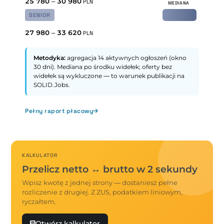
25 780
–
30 980
PLN
SENIOR
27 980
–
33 620
PLN
Metodyka:
agregacja 14 aktywnych ogłoszeń (okno
30 dni). Mediana po środku widełek; oferty bez
widełek są wykluczone — to warunek publikacji na
SOLID.Jobs.
Pełny raport płacowy
KALKULATOR
Przelicz netto ↔ brutto w 2 sekundy
Wpisz kwotę z jednej strony — dostaniesz pełne
rozliczenie z drugiej. Z ZUS, podatkiem liniowym,
ryczałtem.
Otwórz kalkulator