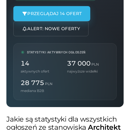
PRZEGLĄDAJ 14 OFERT
ALERT: NOWE OFERTY
STATYSTYKI AKTYWNYCH OGŁOSZEŃ
14
37 000
PLN
aktywnych ofert
najwyższe widełki
28 775
PLN
mediana B2B
Jakie są statystyki dla wszystkich
ogłoszeń ze stanowiska
Architekt