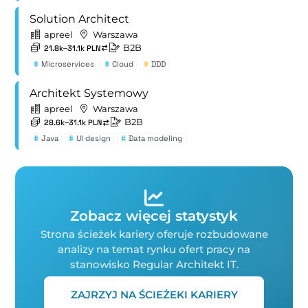
Solution Architect
apreel
Warszawa
B2B
21.8k–31.1k PLN
#
Microservices
#
Cloud
#
DDD
Architekt Systemowy
apreel
Warszawa
B2B
28.6k–31.1k PLN
#
Java
#
UI design
#
Data modeling
Zobacz więcej statystyk
Strona ścieżek kariery oferuje rozbudowane
analizy na temat rynku ofert pracy na
stanowisko Regular Architekt IT.
ZAJRZYJ NA ŚCIEŻEKI KARIERY