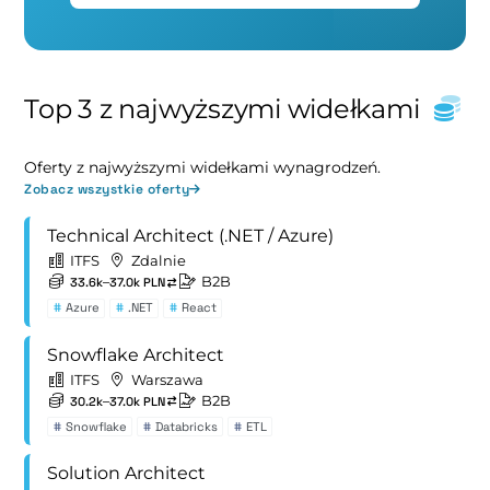
Top 3 z najwyższymi widełkami
Oferty z najwyższymi widełkami wynagrodzeń.
Zobacz wszystkie oferty
Technical Architect (.NET / Azure)
ITFS
Zdalnie
B2B
33.6k–37.0k PLN
#
Azure
#
.NET
#
React
Snowflake Architect
ITFS
Warszawa
B2B
30.2k–37.0k PLN
#
Snowflake
#
Databricks
#
ETL
Solution Architect