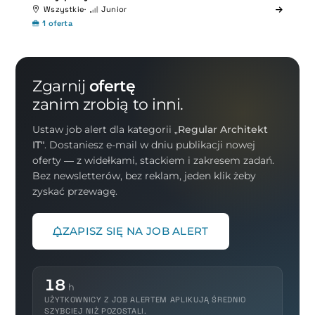
Wszystkie
Junior
1 oferta
Zgarnij
ofertę
zanim zrobią to inni.
Ustaw job alert dla kategorii
„Regular Architekt
IT"
. Dostaniesz e-mail w dniu publikacji nowej
oferty — z widełkami, stackiem i zakresem zadań.
Bez newsletterów, bez reklam, jeden klik żeby
zyskać przewagę.
ZAPISZ SIĘ NA JOB ALERT
18
h
UŻYTKOWNICY Z JOB ALERTEM APLIKUJĄ ŚREDNIO
SZYBCIEJ NIŻ POZOSTALI.