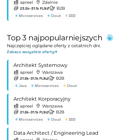
apreel
Zdalnie
B2B
23.5k–31.1k PLN
#
Microservices
#
Cloud
#
DDD
Top 3 najpopularniejszych
Najczęściej oglądane oferty z ostatnich dni.
Zobacz wszystkie oferty
Architekt Systemowy
apreel
Warszawa
B2B
21.8k–31.1k PLN
#
Java
#
Microservices
#
Cloud
Architekt Korporacyjny
apreel
Warszawa
B2B
21.8k–31.1k PLN
#
Microservices
#
Cloud
#
DDD
Data Architect / Engineering Lead
apreel
Zdalnie