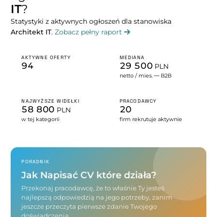
IT
?
Statystyki z aktywnych ogłoszeń dla stanowiska
Architekt IT
.
Zobacz pełny raport
AKTYWNE OFERTY
MEDIANA
94
29 500
PLN
netto / mies. — B2B
NAJWYŻSZE WIDEŁKI
PRACODAWCY
58 800
20
PLN
w tej kategorii
firm rekrutuje aktywnie
PORADNIK
Jak Napisać CV które działa?
Przekonaj pracodawcę, że to właśnie Ty jesteś
najlepszą odpowiedzią na jego potrzeby, zanim
jeszcze przeczyta pierwsze zdanie Twojego
doświadczenia.