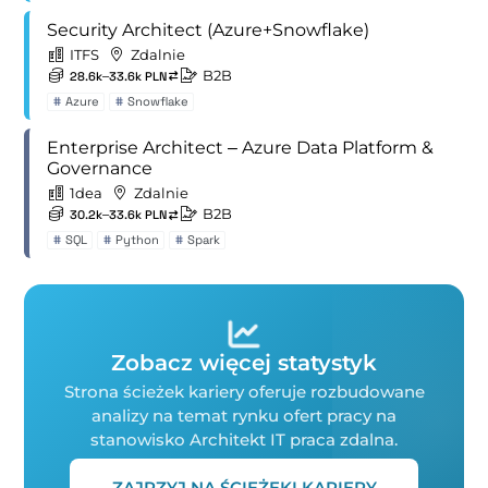
Security Architect (Azure+Snowflake)
ITFS
Zdalnie
B2B
28.6k–33.6k PLN
#
Azure
#
Snowflake
Enterprise Architect – Azure Data Platform &
Governance
1dea
Zdalnie
B2B
30.2k–33.6k PLN
#
SQL
#
Python
#
Spark
Zobacz więcej statystyk
Strona ścieżek kariery oferuje rozbudowane
analizy na temat rynku ofert pracy na
stanowisko Architekt IT praca zdalna.
ZAJRZYJ NA ŚCIEŻEKI KARIERY