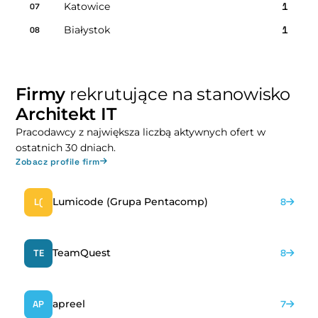
Katowice
1
07
Białystok
1
08
Firmy
rekrutujące na stanowisko
Architekt IT
Pracodawcy z największa liczbą aktywnych ofert w
ostatnich 30 dniach.
Zobacz profile firm
Lumicode (Grupa Pentacomp)
L(
8
TeamQuest
TE
8
apreel
AP
7