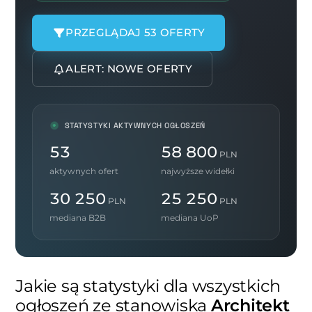
PRZEGLĄDAJ 53 OFERTY
ALERT: NOWE OFERTY
STATYSTYKI AKTYWNYCH OGŁOSZEŃ
53
58 800
PLN
aktywnych ofert
najwyższe widełki
30 250
25 250
PLN
PLN
mediana B2B
mediana UoP
Jakie są statystyki dla wszystkich
ogłoszeń ze stanowiska
Architekt