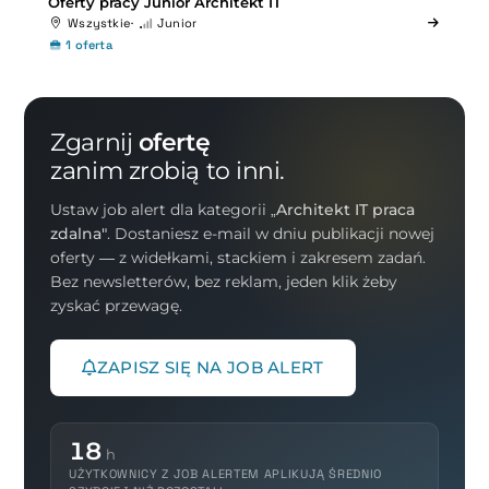
Oferty pracy Junior Architekt IT
Wszystkie
Junior
1 oferta
Zgarnij
ofertę
zanim zrobią to inni.
Ustaw job alert dla kategorii
„Architekt IT praca
zdalna"
. Dostaniesz e-mail w dniu publikacji nowej
oferty — z widełkami, stackiem i zakresem zadań.
Bez newsletterów, bez reklam, jeden klik żeby
zyskać przewagę.
ZAPISZ SIĘ NA JOB ALERT
18
h
UŻYTKOWNICY Z JOB ALERTEM APLIKUJĄ ŚREDNIO