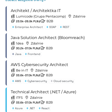
Zobacz wszystkie oferty
Architekt / Architektka IT
Lumicode (Grupa Pentacomp)
Zdalnie
B2B
23.5k–26.9k PLN
#
Enterprise Architect
#
SOAP
#
REST
Java Solution Architect (Bloomreach)
1dea
Zdalnie
B2B
30.2k–37.0k PLN
#
Java
#
Frontend
AWS Cybersecurity Architect
Be in IT
Zdalnie
B2B
33.6k–37.0k PLN
#
AWS
#
Cybersecurity
#
Cloud security
Technical Architect (.NET / Azure)
ITFS
Zdalnie
B2B
33.6k–37.0k PLN
#
Azure
#
.NET
#
React