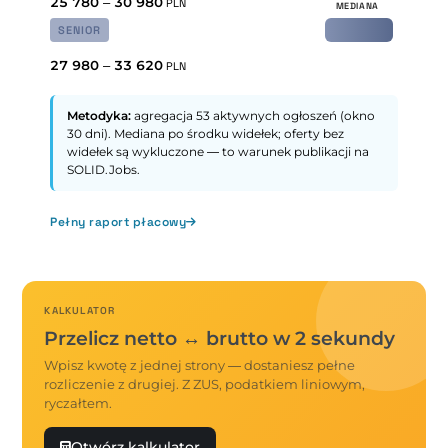
25 780
–
30 980
PLN
SENIOR
27 980
–
33 620
PLN
Metodyka:
agregacja 53 aktywnych ogłoszeń (okno
30 dni). Mediana po środku widełek; oferty bez
widełek są wykluczone — to warunek publikacji na
SOLID.Jobs.
Pełny raport płacowy
KALKULATOR
Przelicz netto ↔ brutto w 2 sekundy
Wpisz kwotę z jednej strony — dostaniesz pełne
rozliczenie z drugiej. Z ZUS, podatkiem liniowym,
ryczałtem.
Otwórz kalkulator