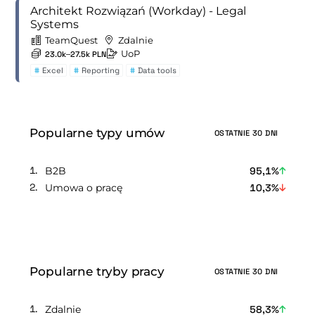
Architekt Rozwiązań (Workday) - Legal
Systems
TeamQuest
Zdalnie
UoP
23.0k–27.5k PLN
#
Excel
#
Reporting
#
Data tools
Popularne typy umów
OSTATNIE 30 DNI
B2B
95,1%
Umowa o pracę
10,3%
Popularne tryby pracy
OSTATNIE 30 DNI
Zdalnie
58,3%