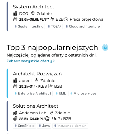
System Architect
DCG
Zdalnie
B2B
Praca projektowa
28.6k–38.6k PLN
#
System testing
#
TOGAF
#
Cloud architecture
Top 3 najpopularniejszych
Najczęściej oglądane oferty z ostatnich dni.
Zobacz wszystkie oferty
Architekt Rozwiązań
apreel
Zdalnie
B2B
25.2k–31.1k PLN
#
Enterprise Architect
#
UML
#
Microservices
Solutions Architect
Andersen Lab
Zdalnie
UoP
/ B2B
28.5k–34.0k PLN
#
OneShield
#
Java
#
insurance domain