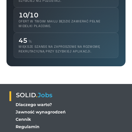
SZYBCIEJ NIŻ POZOSTALI.
10/10
OFERT W TWOIM MAILU BĘDZIE ZAWIERAĆ PEŁNE
WIDEŁKI PŁACOWE.
45
%
WIĘKSZE SZANSE NA ZAPROSZENIE NA ROZMOWĘ
REKRUTACYJNĄ PRZY SZYBKIEJ APLIKACJI.
SOLID
.
Jobs
Dlaczego warto?
Jawność wynagrodzeń
Cennik
Regulamin