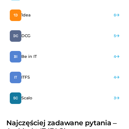
1dea
1D
6
DCG
DC
5
Be in IT
BI
4
ITFS
IT
4
Scalo
SC
3
Najczęściej zadawane pytania
–