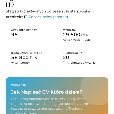
IT
?
Statystyki z aktywnych ogłoszeń dla stanowiska
Architekt IT
.
Zobacz pełny raport
AKTYWNE OFERTY
MEDIANA
95
29 500
PLN
netto / mies. — B2B
NAJWYŻSZE WIDEŁKI
PRACODAWCY
58 800
20
PLN
w tej kategorii
firm rekrutuje aktywnie
PORADNIK
Jak Napisać CV które działa?
Przekonaj pracodawcę, że to właśnie Ty jesteś
najlepszą odpowiedzią na jego potrzeby, zanim
jeszcze przeczyta pierwsze zdanie Twojego
doświadczenia.