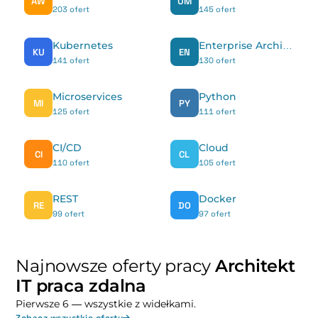
AW
UM
203 ofert
145 ofert
Kubernetes
Enterprise Architect
KU
EN
141 ofert
130 ofert
Microservices
Python
MI
PY
125 ofert
111 ofert
CI/CD
Cloud
CI
CL
110 ofert
105 ofert
REST
Docker
RE
DO
99 ofert
97 ofert
Najnowsze oferty pracy
Architekt
IT praca zdalna
Pierwsze 6 — wszystkie z widełkami.