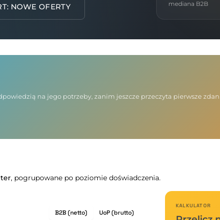
mediana B2B
RT: NOWE OFERTY
 odpowiedzią na jego potrzeby, zanim jeszcze przeczyta pierwsze zda
ter
, pogrupowane po poziomie doświadczenia.
KALKULATOR
B2B (netto)
UoP (brutto)
Przelicz