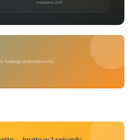
mediana UoP
nie Twojego doświadczenia.
 netto ↔ brutto w 2 sekundy