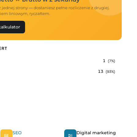
 jednej strony — dostaniesz pełne rozliczenie z drugiej.
iem liniowym, ryczałtem.
alkulator
ERT
1
(7%)
13
(93%)
SEO
Digital marketing
SE
DI