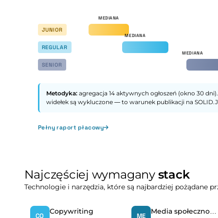
JUNIOR
REGULAR
SENIOR
Metodyka:
agregacja 14 aktywnych ogłoszeń (okno 30 dni).
widełek są wykluczone — to warunek publikacji na SOLID.J
Pełny raport płacowy
Najczęściej wymagany
stack
Technologie i narzędzia, które są najbardziej pożądane 
Copywriting
Media społecznościowe
CO
ME