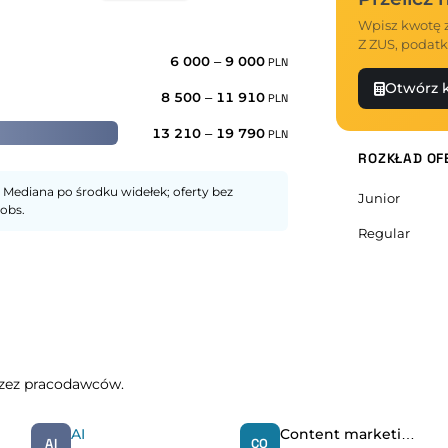
Wpisz kwotę z
Z ZUS, podatk
6 000
–
9 000
PLN
Otwórz k
8 500
–
11 910
PLN
13 210
–
19 790
PLN
ROZKŁAD OF
 Mediana po środku widełek; oferty bez
Junior
obs.
Regular
przez pracodawców.
AI
Content marketing
AI
CO