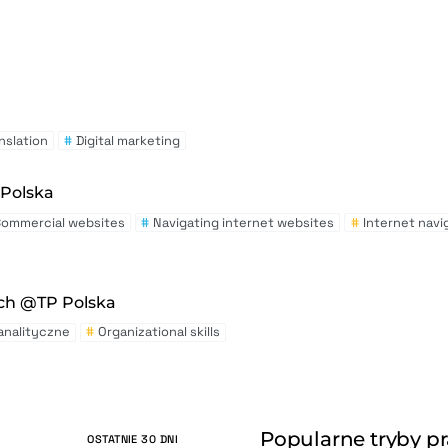
nslation
#
Digital marketing
 Polska
Commercial websites
#
Navigating internet websites
#
Internet navi
ch @TP Polska
analityczne
#
Organizational skills
Popularne tryby p
OSTATNIE 30 DNI