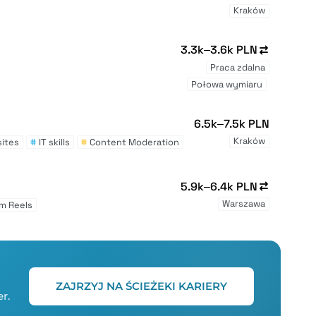
Kraków
3.3k–3.6k PLN
Praca zdalna
Połowa wymiaru
6.5k–7.5k PLN
Kraków
sites
#
IT skills
#
Content Moderation
5.9k–6.4k PLN
Warszawa
m Reels
ZAJRZYJ NA ŚCIEŻEKI KARIERY
r.