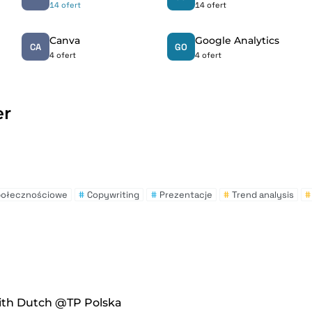
14 ofert
14 ofert
Canva
Google Analytics
CA
GO
4 ofert
4 ofert
er
połecznościowe
#
Copywriting
#
Prezentacje
#
Trend analysis
#
ith Dutch @TP Polska