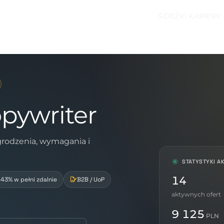
ŚCIEŻKI KARIERY
opywriter
grodzenia, wymagania i
STATYSTYKI A
14
43% w pełni zdalnie
B2B / UoP
aktywnych ofert
9 125
PLN