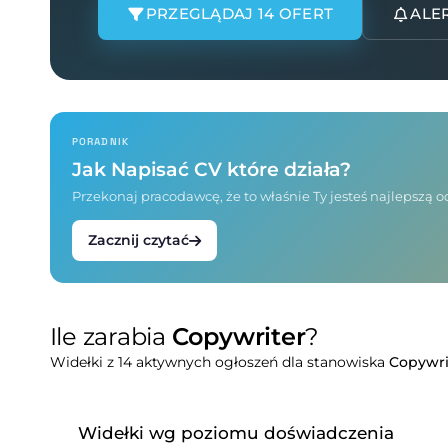
PRZEGLĄDAJ 14 OFERT
ALE
PORADNIK
Jak Napisać CV które działa?
Przekonaj pracodawcę, że to właśnie Ty jesteś najlepszą
Zacznij czytać
Ile zarabia
Copywriter
?
Widełki z 14 aktywnych ogłoszeń dla stanowiska
Copywri
Widełki wg poziomu doświadczenia