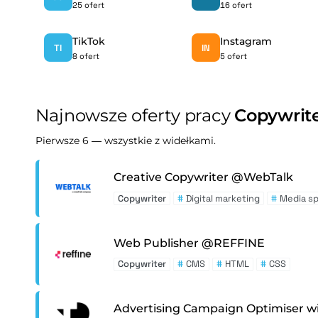
25 ofert
16 ofert
TikTok
Instagram
TI
IN
8 ofert
5 ofert
Najnowsze oferty pracy
Copywrit
Pierwsze 6 — wszystkie z widełkami.
Creative Copywriter @WebTalk
Copywriter
#
Digital marketing
#
Media s
Web Publisher @REFFINE
Copywriter
#
CMS
#
HTML
#
CSS
Advertising Campaign Optimiser w