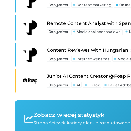
Copywriter
#
Content marketing
#
Online
Remote Content Analyst with Span
Copywriter
#
Media społecznościowe
#
M
Content Reviewer with Hungarian
Copywriter
#
Internet websites
#
Media 
Junior AI Content Creator @Foap P
Copywriter
#
AI
#
TikTok
#
Pakiet Adobe
Zobacz więcej statystyk
Strona ścieżek kariery oferuje rozbudowane 