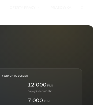
OFERTY PRACY
PRASÓWKA
KTYWNYCH OGŁOSZEŃ
12 000
PLN
najwyższe widełki
7 000
PLN