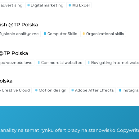
 advertising
#
Digital marketing
#
MS Excel
ish @TP Polska
yślenie analityczne
#
Computer Skills
#
Organizational skills
 @TP Polska
społecznościowe
#
Commercial websites
#
Navigating internet web
olska
 Creative Cloud
#
Motion design
#
Adobe After Effects
#
Instagra
analizy na temat rynku ofert pracy na stanowisko Copywrite