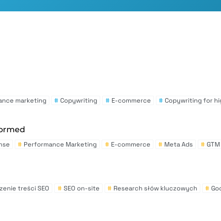
ance marketing
#
Copywriting
#
E-commerce
#
Copywriting for h
formed
nse
#
Performance Marketing
#
E-commerce
#
Meta Ads
#
GTM
zenie treści SEO
#
SEO on-site
#
Research słów kluczowych
#
Go