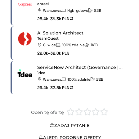
apreel
Warszawa
Hybrydowo
B2B
28.4k–31.3k PLN
AI Solution Architect
TeamQuest
Gliwice
100% zdalnie
B2B
22.0k–32.0k PLN
ServiceNow Architect (Governance | Leadership | CMDB)
1dea
Warszawa
100% zdalnie
B2B
29.4k–32.8k PLN
Oceń tę ofertę
ZADAJ PYTANIE
ALERT: PODOBNE OFERTY