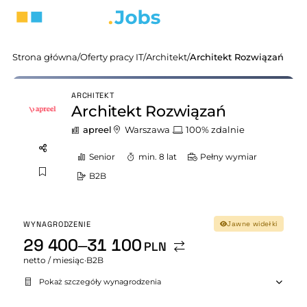
Strona główna
/
Oferty pracy IT
/
Architekt
/
Architekt Rozwiązań
ARCHITEKT
Architekt Rozwiązań
apreel
Warszawa
100% zdalnie
Senior
min. 8 lat
Pełny wymiar
B2B
WYNAGRODZENIE
Jawne widełki
29 400–31 100
PLN
netto / miesiąc
·
B2B
Pokaż szczegóły wynagrodzenia