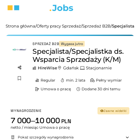
Strona główna
/
Oferty pracy Sprzedaż
/
Sprzedaż B2B
/
Wygasa jutro
SPRZEDAŻ B2B
Specjalista/Specjalistka ds.
Wsparcia Sprzedaży (K/M)
HireWise
Gdańsk
Stacjonarnie
Regular
min. 2 lata
Pełny wymiar
Umowa o pracę
Dodane 30 dni temu
WYNAGRODZENIE
Jawne widełki
7 000–10 000
PLN
netto / miesiąc
·
Umowa o pracę
Pokaż szczegóły wynagrodzenia