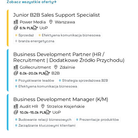
Zobacz wszystkie oferty
Junior B2B Sales Support Specialist
Power Media
Warszawa
UoP
6.1k PLN
#
Sprzedaż
#
Efektywna komunikacja biznesowa
#
branża energetyczna
Business Development Partner (HR /
Recruitment | Dodatkowe Źródło Przychodu)
GoRecruitment
Zdalnie
B2B
6.0k–20.0k PLN
#
Pozyskiwanie leadów
#
Strategia sprzedażowa B2B
#
Efektywna komunikacja biznesowa
Business Development Manager (K/M)
Audit HR
Strzelce Krajeńskie
UoP
10.0k–15.0k PLN
#
Budowanie relacji biznesowych
#
Prezentacje produktów
#
Zarządzanie kluczowymi klientami