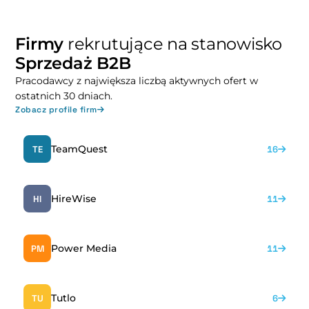
Firmy
rekrutujące na stanowisko
Sprzedaż B2B
Pracodawcy z największa liczbą aktywnych ofert w
ostatnich 30 dniach.
Zobacz profile firm
TeamQuest
TE
16
HireWise
HI
11
Power Media
PM
11
Tutlo
TU
6