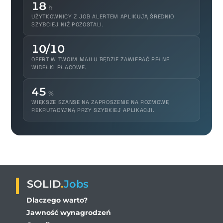
18
h
UŻYTKOWNICY Z JOB ALERTEM APLIKUJĄ ŚREDNIO
SZYBCIEJ NIŻ POZOSTALI.
10/10
OFERT W TWOIM MAILU BĘDZIE ZAWIERAĆ PEŁNE
WIDEŁKI PŁACOWE.
45
%
WIĘKSZE SZANSE NA ZAPROSZENIE NA ROZMOWĘ
REKRUTACYJNĄ PRZY SZYBKIEJ APLIKACJI.
SOLID
.
Jobs
Dlaczego warto?
Jawność wynagrodzeń