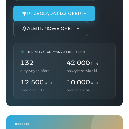
PRZEGLĄDAJ 132 OFERTY
ALERT: NOWE OFERTY
STATYSTYKI AKTYWNYCH OGŁOSZEŃ
132
42 000
PLN
aktywnych ofert
najwyższe widełki
12 500
10 000
PLN
PLN
mediana B2B
mediana UoP
PORADNIK