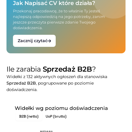
Jak Napisać CV które działa?
Przekonaj pracodawcę, że to właśnie Ty jesteś
najlepszą odpowiedzią na jego potrzeby, zanim
jeszcze przeczyta pierwsze zdanie Twojego
doświadczenia.
Zacznij czytać
Ile zarabia
Sprzedaż B2B
?
Widełki z 132 aktywnych ogłoszeń dla stanowiska
Sprzedaż B2B
, pogrupowane po poziomie
doświadczenia.
Widełki wg poziomu doświadczenia
B2B (netto)
UoP (brutto)