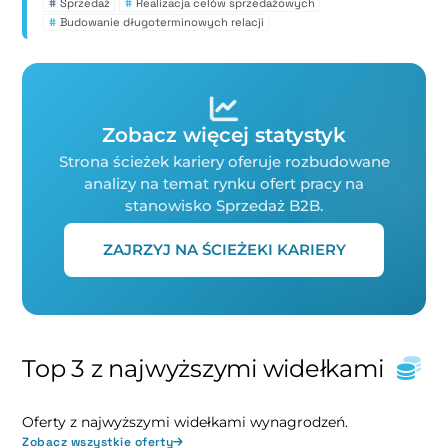
#
Sprzedaż
#
Realizacja celów sprzedażowych
#
Budowanie długoterminowych relacji
Zobacz więcej statystyk
Strona ścieżek kariery oferuje rozbudowane
analizy na temat rynku ofert pracy na
stanowisko Sprzedaż B2B.
ZAJRZYJ NA ŚCIEŻEKI KARIERY
Top 3 z najwyższymi widełkami
Oferty z najwyższymi widełkami wynagrodzeń.
Zobacz wszystkie oferty