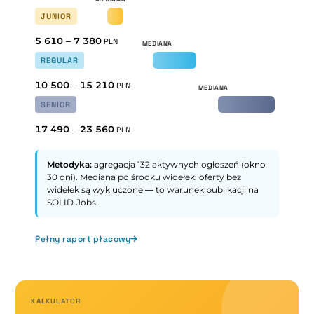
JUNIOR
5 610
–
7 380
PLN
REGULAR
10 500
–
15 210
PLN
SENIOR
17 490
–
23 560
PLN
Metodyka:
agregacja 132 aktywnych ogłoszeń (okno
30 dni). Mediana po środku widełek; oferty bez
widełek są wykluczone — to warunek publikacji na
SOLID.Jobs.
Pełny raport płacowy
KALKULATOR