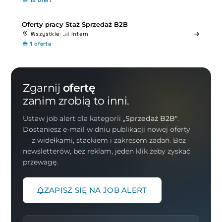
19 ofert
Oferty pracy Staż Sprzedaż B2B
Wszystkie
Intern
1 oferta
Zgarnij
ofertę
zanim zrobią to inni.
Ustaw job alert dla kategorii
„Sprzedaż B2B"
.
Dostaniesz e-mail w dniu publikacji nowej oferty
— z widełkami, stackiem i zakresem zadań. Bez
newsletterów, bez reklam, jeden klik żeby zyskać
przewagę.
ZAPISZ SIĘ NA JOB ALERT