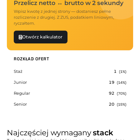
Przelicz netto ↔ brutto w 2 sekundy
Wpisz kwotę z jednej strony — dostaniesz pełne
rozliczenie z drugiej. Z ZUS, podatkiem liniowym,
ryczałtem.
Otwórz kalkulator
ROZKŁAD OFERT
Staż
1
(1%)
Junior
19
(14%)
Regular
92
(70%)
Senior
20
(15%)
Najczęściej wymagany
stack