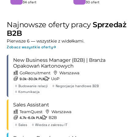
34 ofert
30 ofert
Najnowsze oferty pracy
Sprzedaż
B2B
Pierwsze 6 — wszystkie z widełkami.
Zobacz wszystkie oferty
New Business Manager (B2B) | Branża
Opakowań Kartonowych
GoRecruitment
Warszawa
UoP
9.0k–30.0k PLN
#
Budowanie relacji
#
Negocjacje handlowe B2B
#
Komunikacja
Sales Assistant
TeamQuest
Warszawa
B2B
4.7k–6.0k PLN
#
Sales
#
Wiedza z zakresu IT