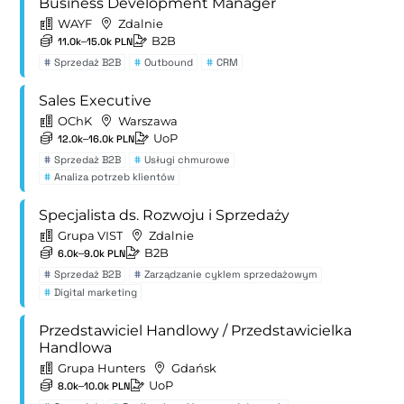
Business Development Manager
WAYF
Zdalnie
B2B
11.0k–15.0k PLN
#
Sprzedaż B2B
#
Outbound
#
CRM
Sales Executive
OChK
Warszawa
UoP
12.0k–16.0k PLN
#
Sprzedaż B2B
#
Usługi chmurowe
#
Analiza potrzeb klientów
Specjalista ds. Rozwoju i Sprzedaży
Grupa VIST
Zdalnie
B2B
6.0k–9.0k PLN
#
Sprzedaż B2B
#
Zarządzanie cyklem sprzedażowym
#
Digital marketing
Przedstawiciel Handlowy / Przedstawicielka
Handlowa
Grupa Hunters
Gdańsk
UoP
8.0k–10.0k PLN