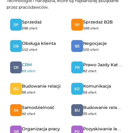
Technologie i narzędzia, które są najbardziej pożądane
przez pracodawców.
Sprzedaż
Sprzedaż B2B
SP
SP
296 ofert
168 ofert
Obsługa klienta
Negocjacje
OB
NE
112 ofert
100 ofert
CRM
Prawo Jazdy Kat. B
CR
PR
99 ofert
82 ofert
Budowanie relacji
Komunikacja
BU
KO
66 ofert
59 ofert
Samodzielność
Budowanie relacji biznesowych
SA
BU
42 ofert
35 ofert
Organizacja pracy
Pozyskiwanie leadów
OR
PO