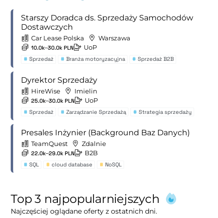
Starszy Doradca ds. Sprzedaży Samochodów
Dostawczych
Car Lease Polska
Warszawa
UoP
10.0k–30.0k PLN
#
Sprzedaż
#
Branża motoryzacyjna
#
Sprzedaż B2B
Dyrektor Sprzedaży
HireWise
Imielin
UoP
25.0k–30.0k PLN
#
Sprzedaż
#
Zarządzanie Sprzedażą
#
Strategia sprzedaży
Presales Inżynier (Background Baz Danych)
TeamQuest
Zdalnie
B2B
22.0k–29.0k PLN
#
SQL
#
cloud database
#
NoSQL
Top 3 najpopularniejszych
Najczęściej oglądane oferty z ostatnich dni.