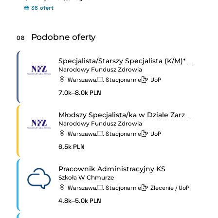
36 ofert
Podobne oferty
08
Specjalista/Starszy Specjalista (K/M)* w Sekcji Zamówień Informatycznych w Departamencie Informatyki
Narodowy Fundusz Zdrowia
Warszawa
Stacjonarnie
UoP
7.0k–8.0k PLN
Młodszy Specjalista/ka w Dziale Zarządzania Informacją i Wsparcia Organizacyjnego
Narodowy Fundusz Zdrowia
Warszawa
Stacjonarnie
UoP
6.5k PLN
Pracownik Administracyjny KS
Szkoła W Chmurze
Warszawa
Stacjonarnie
Zlecenie / UoP
4.8k–5.0k PLN