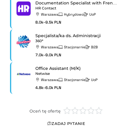
Documentation Specialist with French
HR Contact
Warszawa
Hybrydowo
UoP
8.0k–9.5k PLN
Specjalista/ka ds. Administracji
360*
Warszawa
Stacjonarnie
B2B
7.0k–9.0k PLN
Office Assistant (M/K)
Netwise
Warszawa
Stacjonarnie
UoP
4.8k–6.0k PLN
Oceń tę ofertę
ZADAJ PYTANIE