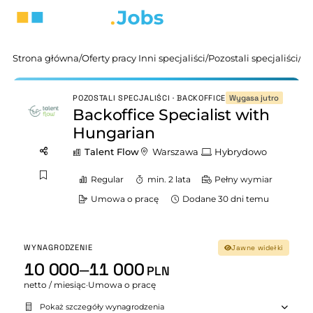
Strona główna
/
Oferty pracy Inni specjaliści
/
Pozostali specjaliści
/
Ba
Wygasa jutro
POZOSTALI SPECJALIŚCI · BACKOFFICE
Backoffice Specialist with
Hungarian
Talent Flow
Warszawa
Hybrydowo
Regular
min. 2 lata
Pełny wymiar
Umowa o pracę
Dodane 30 dni temu
WYNAGRODZENIE
Jawne widełki
10 000–11 000
PLN
netto / miesiąc
·
Umowa o pracę
Pokaż szczegóły wynagrodzenia