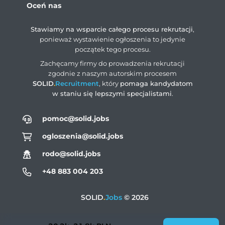
Oceń nas
Stawiamy na wsparcie całego procesu rekrutacji
,
ponieważ wystawienie ogłoszenia to jedynie
początek tego procesu.
Zachęcamy firmy do prowadzenia rekrutacji
zgodnie z naszym autorskim procesem
SOLID
.
Recruitment
, który
pomaga kandydatom
w staniu się lepszymi specjalistami
.
pomoc@solid.jobs
ogloszenia@solid.jobs
rodo@solid.jobs
+48 883 004 203
SOLID
.
Jobs
© 2026