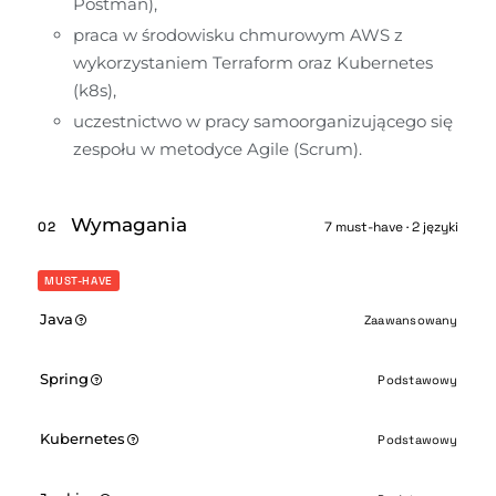
Postman),
praca w środowisku chmurowym AWS z 
wykorzystaniem Terraform oraz Kubernetes 
(k8s), 
uczestnictwo w pracy samoorganizującego się 
zespołu w metodyce Agile (Scrum).
Wymagania
02
7 must-have · 2 języki
MUST-HAVE
Java
Zaawansowany
Spring
Podstawowy
Kubernetes
Podstawowy