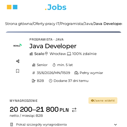
Strona główna
/
Oferty pracy IT
/
Programista
/
Java
/
Java Developer
PROGRAMISTA · JAVA
Java Developer
Scalo
Wrocław
100% zdalnie
Senior
min. 5 lat
35/6/2026/MN/11509
Pełny wymiar
B2B
Dodane 37 dni temu
WYNAGRODZENIE
Jawne widełki
20 200–21 800
PLN
netto / miesiąc
·
B2B
Pokaż szczegóły wynagrodzenia