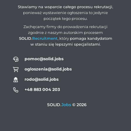
Stawiamy na wsparcie całego procesu rekrutacji
,
ponieważ wystawienie ogłoszenia to jedynie
początek tego procesu.
Zachęcamy firmy do prowadzenia rekrutacji
zgodnie z naszym autorskim procesem
SOLID
.
Recruitment
, który
pomaga kandydatom
w staniu się lepszymi specjalistami
.
pomoc@solid.jobs
ogloszenia@solid.jobs
rodo@solid.jobs
+48 883 004 203
SOLID
.
Jobs
© 2026