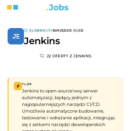
SŁOWNIK
/
IT
/
NARZĘDZIE CI/CD
JE
Jenkins
22 OFERTY Z JENKINS
TL;DR
Jenkins to open-source'owy serwer
automatyzacji, będący jednym z
najpopularniejszych narzędzi CI/CD.
Umożliwia automatyczne budowanie,
testowanie i wdrażanie aplikacji, integrując
się z setkami narzędzi deweloperskich