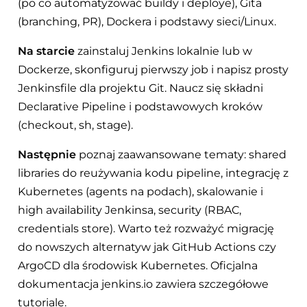
(po co automatyzować buildy i deploye), Gita
(branching, PR), Dockera i podstawy sieci/Linux.
Na starcie
zainstaluj Jenkins lokalnie lub w
Dockerze, skonfiguruj pierwszy job i napisz prosty
Jenkinsfile dla projektu Git. Naucz się składni
Declarative Pipeline i podstawowych kroków
(checkout, sh, stage).
Następnie
poznaj zaawansowane tematy: shared
libraries do reużywania kodu pipeline, integrację z
Kubernetes (agents na podach), skalowanie i
high availability Jenkinsa, security (RBAC,
credentials store). Warto też rozważyć migrację
do nowszych alternatyw jak GitHub Actions czy
ArgoCD dla środowisk Kubernetes. Oficjalna
dokumentacja jenkins.io zawiera szczegółowe
tutoriale.