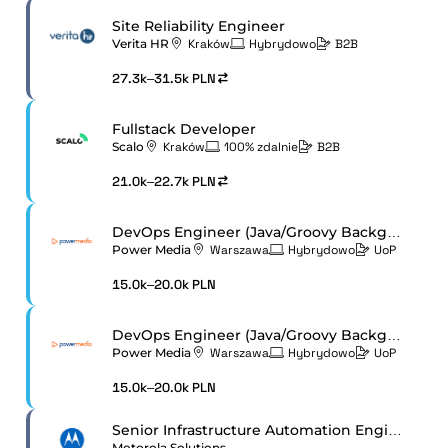
Site Reliability Engineer
Verita HR
Kraków
Hybrydowo
B2B
27.3k–31.5k PLN
Fullstack Developer
Scalo
Kraków
100% zdalnie
B2B
21.0k–22.7k PLN
DevOps Engineer (Java/Groovy Background)
Power Media
Warszawa
Hybrydowo
UoP
15.0k–20.0k PLN
DevOps Engineer (Java/Groovy Background)
Power Media
Warszawa
Hybrydowo
UoP
15.0k–20.0k PLN
Senior Infrastructure Automation Engineer
Motorola Solutions