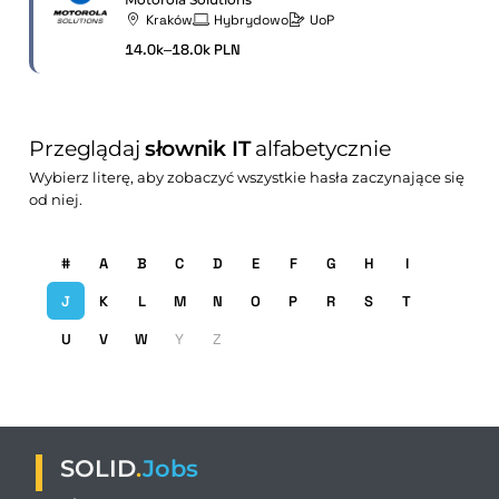
Kraków
Hybrydowo
UoP
14.0k–18.0k PLN
Przeglądaj
słownik IT
alfabetycznie
Wybierz literę, aby zobaczyć wszystkie hasła zaczynające się
od niej.
#
A
B
C
D
E
F
G
H
I
J
K
L
M
N
O
P
R
S
T
U
V
W
Y
Z
SOLID
.
Jobs