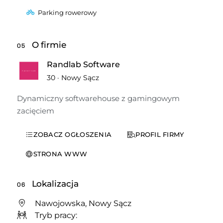
Parking rowerowy
O firmie
05
Randlab Software
30
·
Nowy Sącz
Dynamiczny softwarehouse z gamingowym 
zacięciem
ZOBACZ OGŁOSZENIA
PROFIL FIRMY
STRONA WWW
Lokalizacja
06
Nawojowska, Nowy Sącz
Tryb pracy: