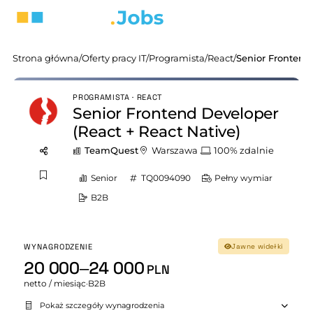
Strona główna
/
Oferty pracy IT
/
Programista
/
React
/
PROGRAMISTA · REACT
Senior Frontend Developer
(React + React Native)
TeamQuest
Warszawa
100% zdalnie
Senior
TQ0094090
Pełny wymiar
B2B
WYNAGRODZENIE
Jawne widełki
20 000–24 000
PLN
netto / miesiąc
·
B2B
Pokaż szczegóły wynagrodzenia