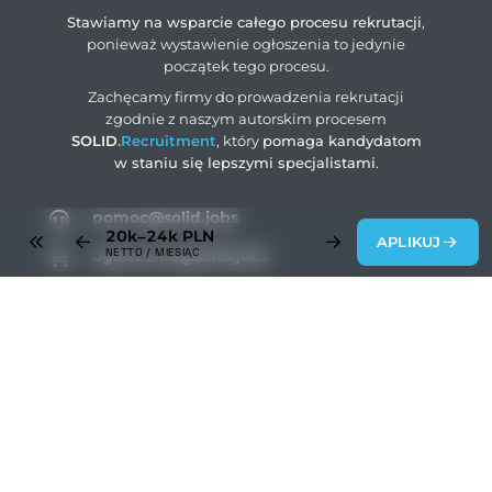
Stawiamy na wsparcie całego procesu rekrutacji
,
ponieważ wystawienie ogłoszenia to jedynie
początek tego procesu.
Zachęcamy firmy do prowadzenia rekrutacji
zgodnie z naszym autorskim procesem
SOLID
.
Recruitment
, który
pomaga kandydatom
w staniu się lepszymi specjalistami
.
pomoc@solid.jobs
20k–24k
PLN
APLIKUJ
NETTO / MIESIĄC
ogloszenia@solid.jobs
rodo@solid.jobs
+48 883 004 203
SOLID
.
Jobs
© 2026