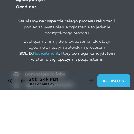
Oceń nas
Stawiamy na wsparcie całego procesu rekrutacji
,
ponieważ wystawienie ogłoszenia to jedynie
początek tego procesu.
Zachęcamy firmy do prowadzenia rekrutacji
zgodnie z naszym autorskim procesem
SOLID
.
Recruitment
, który
pomaga kandydatom
w staniu się lepszymi specjalistami
.
pomoc@solid.jobs
20k–24k
PLN
APLIKUJ
NETTO / MIESIĄC
ogloszenia@solid.jobs
rodo@solid.jobs
+48 883 004 203
SOLID
.
Jobs
© 2026