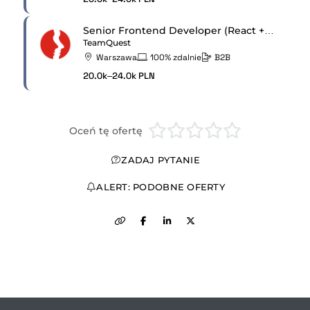
Senior Frontend Developer (React + React Native)
TeamQuest
Warszawa
100% zdalnie
B2B
20.0k–24.0k PLN
Oceń tę ofertę
ZADAJ PYTANIE
ALERT: PODOBNE OFERTY