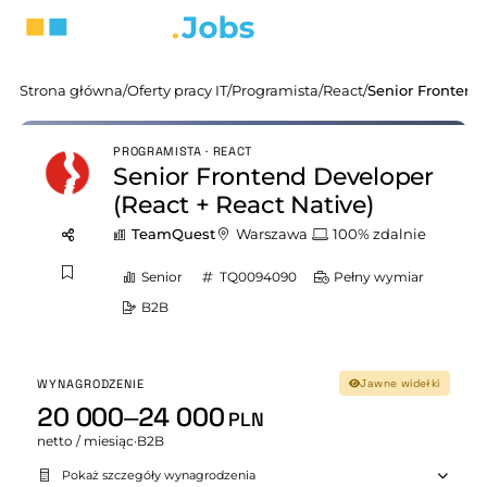
Strona główna
/
Oferty pracy IT
/
Programista
/
React
/
PROGRAMISTA · REACT
Senior Frontend Developer
(React + React Native)
TeamQuest
Warszawa
100% zdalnie
Senior
TQ0094090
Pełny wymiar
B2B
WYNAGRODZENIE
Jawne widełki
20 000–24 000
PLN
netto / miesiąc
·
B2B
Pokaż szczegóły wynagrodzenia