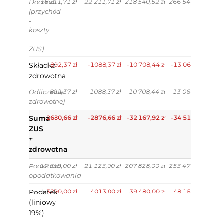
18 211,71 zł
22 211,71 zł
218 540,52 zł
266 540,52 zł
Dochód
(przychód
-
koszty
-
ZUS)
Składka
-892,37 zł
-1088,37 zł
-10 708,44 zł
-13 060,44 zł
zdrowotna
892,37 zł
1088,37 zł
10 708,44 zł
13 060,44 zł
Odliczenie
zdrowotnej
Suma
-2680,66 zł
-2876,66 zł
-32 167,92 zł
-34 519,92 zł
ZUS
+
zdrowotna
17 319,00 zł
21 123,00 zł
207 828,00 zł
253 476,00 zł
Podstawa
opodatkowania
Podatek
-3290,00 zł
-4013,00 zł
-39 480,00 zł
-48 156,00 zł
(liniowy
19%)