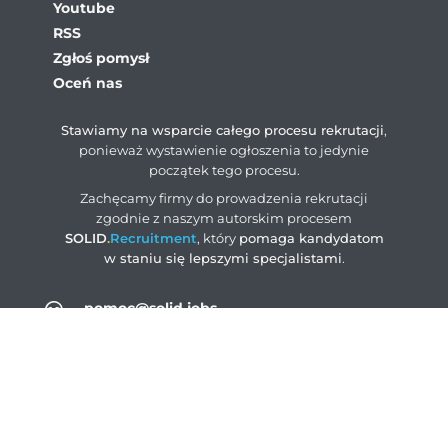
Youtube
RSS
Zgłoś pomysł
Oceń nas
Stawiamy na wsparcie całego procesu rekrutacji
,
ponieważ wystawienie ogłoszenia to jedynie
początek tego procesu.
Zachęcamy firmy do prowadzenia rekrutacji
zgodnie z naszym autorskim procesem
SOLID
.
Recruitment
, który
pomaga kandydatom
w staniu się lepszymi specjalistami
.
pomoc@solid.jobs
ogloszenia@solid.jobs
rodo@solid.jobs
+48 883 004 203