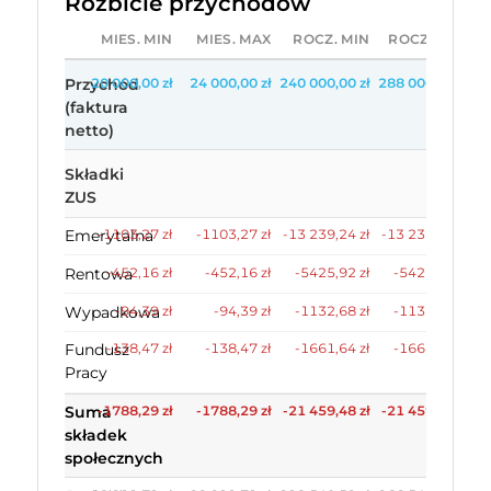
Rozbicie przychodów
MIES. MIN
MIES. MAX
ROCZ. MIN
ROCZ. MAX
Przychód
20 000,00 zł
24 000,00 zł
240 000,00 zł
288 000,00 zł
(faktura
netto)
Składki
ZUS
Emerytalna
-1103,27 zł
-1103,27 zł
-13 239,24 zł
-13 239,24 zł
Rentowa
-452,16 zł
-452,16 zł
-5425,92 zł
-5425,92 zł
Wypadkowa
-94,39 zł
-94,39 zł
-1132,68 zł
-1132,68 zł
Fundusz
-138,47 zł
-138,47 zł
-1661,64 zł
-1661,64 zł
Pracy
Suma
-1788,29 zł
-1788,29 zł
-21 459,48 zł
-21 459,48 zł
składek
społecznych