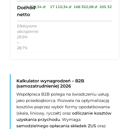
14 029,34 zł
17 110,34 zł
168 352,08 zł
205 324,08 zł
Dochód
netto
Efektywne
obciążenie:
29.9%
–
28.7%
Kalkulator wynagrodzeń – B2B
(samozatrudnienie) 2026
Współpraca B2B polega na świadczeniu usług
jako przedsiębiorca. Pozwala na optymalizację
kosztów poprzez wybór formy opodatkowania
(skala, liniowy, ryczałt) oraz
odliczanie kosztów
uzyskania przychodu
. Wymaga
samodzielnego opłacania składek ZUS
oraz