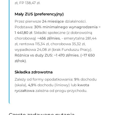
zł, FP 138,47 zł.
Mały ZUS (preferencyjny)
Przez pierwsze
24 miesiące
działalności.
Podstawa:
30% minimalnego wynagrodzenia
=
1 441,80 zł
. Składki społeczne (z dobrowolną
chorobową)
~456 zł/mies.
- emerytalna 281,44
zł, rentowa 115,34 zł, chorobowa 35,32 zł,
wypadkowa 24,08 zł (brak Funduszu Pracy).
Różnica vs duży ZUS: ~1 470 zł/mies. (~17 650
zł/rok)
.
Składka zdrowotna
Zależy od formy opodatkowania:
9%
dochodu
(skala),
4,9%
dochodu (liniowy) lub
kwota
ryczałtowa
zależna od progu przychodu.