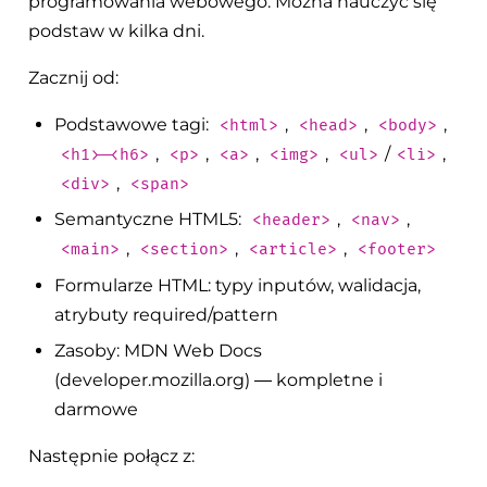
programowania webowego. Można nauczyć się
podstaw w kilka dni.
Zacznij od:
Podstawowe tagi:
,
,
,
<html>
<head>
<body>
,
,
,
,
/
,
<h1>-<h6>
<p>
<a>
<img>
<ul>
<li>
,
<div>
<span>
Semantyczne HTML5:
,
,
<header>
<nav>
,
,
,
<main>
<section>
<article>
<footer>
Formularze HTML: typy inputów, walidacja,
atrybuty required/pattern
Zasoby: MDN Web Docs
(developer.mozilla.org) — kompletne i
darmowe
Następnie połącz z: