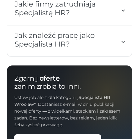
Jakie firmy zatrudniają
Specjalistę HR?
Jak znaleźć pracę jako
Specjalista HR?
Zgarnij
ofertę
zanim zrobią to inni.
Ustaw job alert dla kategorii
„Specjalista HR
Wrocław"
. Dostaniesz e-mail w dniu publikacji
nowej oferty — z widełkami, stackiem i zakresem
zadań. Bez newsletterów, bez reklam, jeden klik
żeby zyskać przewagę.