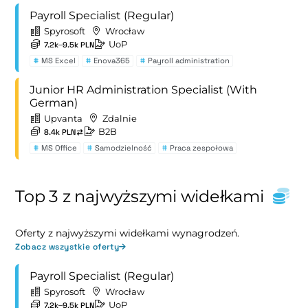
Payroll Specialist (Regular)
Spyrosoft
Wrocław
UoP
7.2k–9.5k PLN
#
MS Excel
#
Enova365
#
Payroll administration
Junior HR Administration Specialist (With
German)
Upvanta
Zdalnie
B2B
8.4k PLN
#
MS Office
#
Samodzielność
#
Praca zespołowa
Top 3 z najwyższymi widełkami
Oferty z najwyższymi widełkami wynagrodzeń.
Zobacz wszystkie oferty
Payroll Specialist (Regular)
Spyrosoft
Wrocław
UoP
7.2k–9.5k PLN