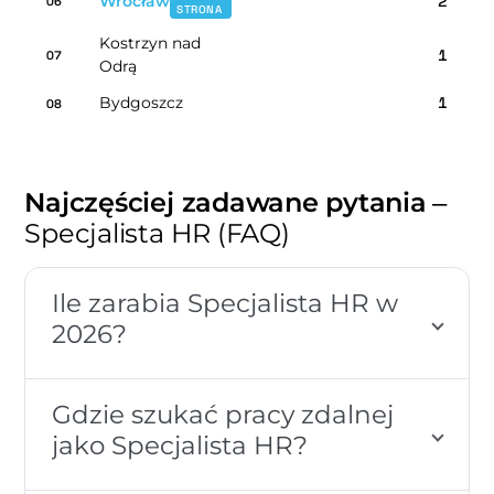
Wrocław
2
06
STRONA
Kostrzyn nad
1
07
Odrą
Bydgoszcz
1
08
Najczęściej zadawane pytania
–
Specjalista HR (FAQ)
Ile zarabia Specjalista HR w
2026?
Gdzie szukać pracy zdalnej
jako Specjalista HR?