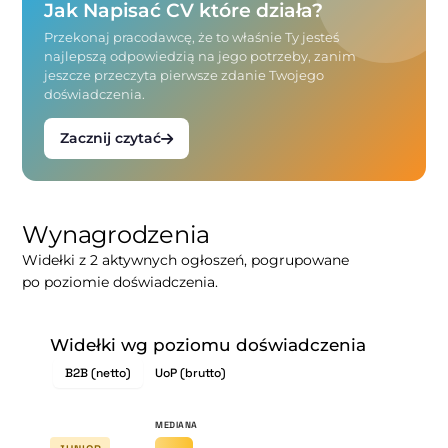
Jak Napisać CV które działa?
Przekonaj pracodawcę, że to właśnie Ty jesteś
najlepszą odpowiedzią na jego potrzeby, zanim
jeszcze przeczyta pierwsze zdanie Twojego
doświadczenia.
Zacznij czytać
Wynagrodzenia
Widełki z 2 aktywnych ogłoszeń, pogrupowane
po poziomie doświadczenia.
Widełki wg poziomu doświadczenia
B2B (netto)
UoP (brutto)