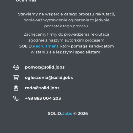
Oceń nas
Stawiamy na wsparcie całego procesu rekrutacji
,
ponieważ wystawienie ogłoszenia to jedynie
początek tego procesu.
Zachęcamy firmy do prowadzenia rekrutacji
zgodnie z naszym autorskim procesem
SOLID
.
Recruitment
, który
pomaga kandydatom
w staniu się lepszymi specjalistami
.
pomoc@solid.jobs
ogloszenia@solid.jobs
rodo@solid.jobs
+48 883 004 203
SOLID
.
Jobs
© 2026