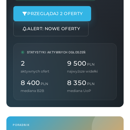
PRZEGLĄDAJ 2 OFERTY
ALERT: NOWE OFERTY
STATYSTYKI AKTYWNYCH OGŁOSZEŃ
2
9 500
PLN
aktywnych ofert
najwyższe widełki
8 400
8 350
PLN
PLN
mediana B2B
mediana UoP
PORADNIK