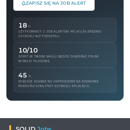
ZAPISZ SIĘ NA JOB ALERT
18
h
UŻYTKOWNICY Z JOB ALERTEM APLIKUJĄ ŚREDNIO
SZYBCIEJ NIŻ POZOSTALI.
10/10
OFERT W TWOIM MAILU BĘDZIE ZAWIERAĆ PEŁNE
WIDEŁKI PŁACOWE.
45
%
WIĘKSZE SZANSE NA ZAPROSZENIE NA ROZMOWĘ
REKRUTACYJNĄ PRZY SZYBKIEJ APLIKACJI.
SOLID
.
Jobs