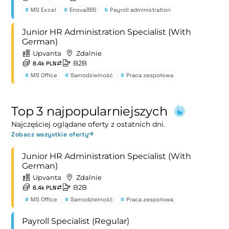
#
MS Excel
#
Enova365
#
Payroll administration
Junior HR Administration Specialist (With
German)
Upvanta
Zdalnie
B2B
8.4k PLN
#
MS Office
#
Samodzielność
#
Praca zespołowa
Top 3 najpopularniejszych
Najczęściej oglądane oferty z ostatnich dni.
Zobacz wszystkie oferty
Junior HR Administration Specialist (With
German)
Upvanta
Zdalnie
B2B
8.4k PLN
#
MS Office
#
Samodzielność
#
Praca zespołowa
Payroll Specialist (Regular)