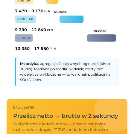
JUNIOR
7 470
–
9 130
PLN
REGULAR
9 390
–
12 840
PLN
SENIOR
13 350
–
17 580
PLN
Metodyka:
agregacja 2 aktywnych ogłoszeń (okno
30 dni). Mediana po środku widełek; oferty bez
widełek są wykluczone — to warunek publikacji na
SOLID.Jobs.
KALKULATOR
Przelicz netto ↔ brutto w 2 sekundy
Wpisz kwotę z jednej strony — dostaniesz pełne
rozliczenie z drugiej. Z ZUS, podatkiem liniowym,