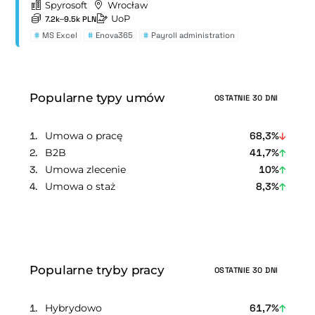
Spyrosoft
Wrocław
UoP
7.2k–9.5k PLN
#
MS Excel
#
Enova365
#
Payroll administration
Popularne typy umów
OSTATNIE 30 DNI
Umowa o pracę
68,3%
B2B
41,7%
Umowa zlecenie
10%
Umowa o staż
8,3%
Popularne tryby pracy
OSTATNIE 30 DNI
Hybrydowo
61,7%