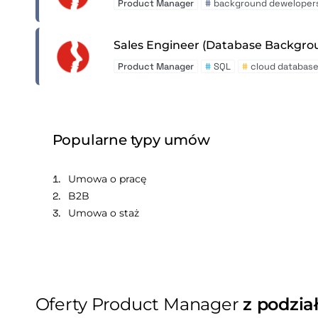
Product Manager
#
background dewelopers
Sales Engineer (Database Backgr
Product Manager
#
SQL
#
cloud databas
Popularne typy umów
Umowa o pracę
B2B
Umowa o staż
Oferty Product Manager
z podzia