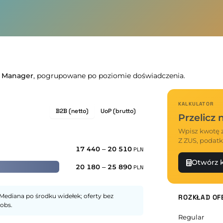
 Manager
, pogrupowane po poziomie doświadczenia.
KALKULATOR
B2B (netto)
UoP (brutto)
Przelicz
Wpisz kwotę z
Z ZUS, podatk
17 440
–
20 510
PLN
Otwórz k
20 180
–
25 890
PLN
Mediana po środku widełek; oferty bez
ROZKŁAD OF
obs.
Regular