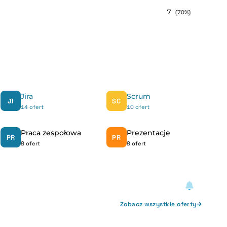
7
(70%)
Jira
Scrum
JI
SC
14 ofert
10 ofert
Praca zespołowa
Prezentacje
PR
PR
8 ofert
8 ofert
Zobacz wszystkie oferty