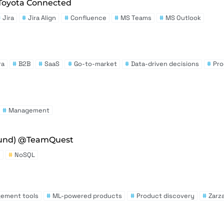
Toyota Connected
#
Jira
#
Jira Align
#
Confluence
#
MS Teams
#
MS Outlook
ra
#
B2B
#
SaaS
#
Go-to-market
#
Data-driven decisions
#
Pr
#
Management
ound) @TeamQuest
e
#
NoSQL
gement tools
#
ML-powered products
#
Product discovery
#
Zarz