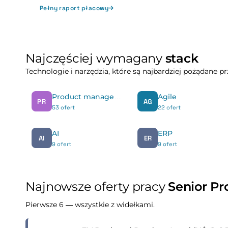
Pełny raport płacowy
Najczęściej wymagany
stack
Technologie i narzędzia, które są najbardziej pożądane 
Product management
Agile
PR
AG
53 ofert
22 ofert
AI
ERP
AI
ER
9 ofert
9 ofert
Najnowsze oferty pracy
Senior P
Pierwsze 6 — wszystkie z widełkami.