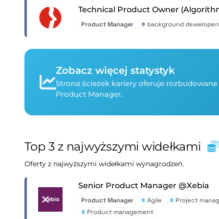
Technical Product Owner (Algorit
Product Manager
#
background dewelopers
Zobacz więcej statystyk
Strona ścieżek kariery oferuje rozbudowane 
Product Manager.
Top 3 z najwyższymi widełkami
Oferty z najwyższymi widełkami wynagrodzeń.
Senior Product Manager @Xebia
Product Manager
#
Agile
#
Project mana
#
Product management