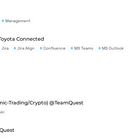
#
Management
Toyota Connected
#
Jira
#
Jira Align
#
Confluence
#
MS Teams
#
MS Outlook
hmic-Trading/Crypto) @TeamQuest
ki
Quest