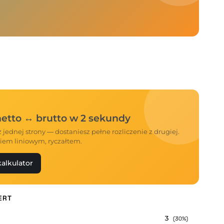
 netto ↔ brutto w 2 sekundy
 jednej strony — dostaniesz pełne rozliczenie z drugiej.
iem liniowym, ryczałtem.
alkulator
ERT
3
(30%)