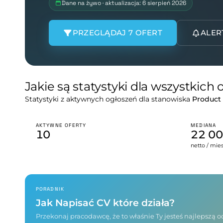
Dane na żywo · aktualizacja: 6 sierpień 2026
PRZEGLĄDAJ 7 OFERT
ALER
Jakie są statystyki dla wszystkich
Statystyki z aktywnych ogłoszeń dla stanowiska
Product
AKTYWNE OFERTY
MEDIANA
10
22 0
netto / mie
PORADNIK
Jak Napisać CV które działa?
Przekonaj pracodawcę, że to właśnie Ty jesteś najlepszą