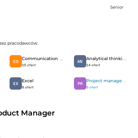
Senior
przez pracodawców.
Communication skills
Analytical thinking
CO
AN
15 ofert
14 ofert
Excel
Project management
EX
PR
9 ofert
9 ofert
roduct Manager