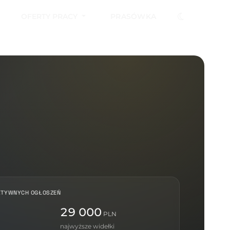
OFERTY PRACY
PRASÓWKA
KTYWNYCH OGŁOSZEŃ
29 000
PLN
najwyższe widełki