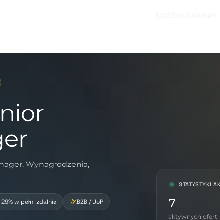
ŚCIEŻKI KARIERY
nior
ger
anager. Wynagrodzenia,
STATYSTYKI A
7
29% w pełni zdalnie
B2B / UoP
aktywnych ofert