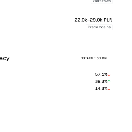
Warszawa
22.0k–29.0k PLN
Praca zdalna
racy
OSTATNIE 30 DNI
57,1%
39,3%
14,3%