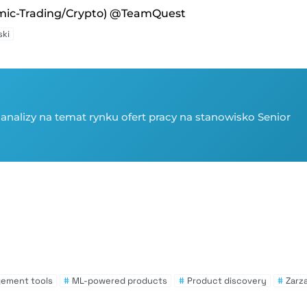
hmic-Trading/Crypto) @TeamQuest
ki
analizy na temat rynku ofert pracy na stanowisko Senior
gement tools
#
ML-powered products
#
Product discovery
#
Zarz