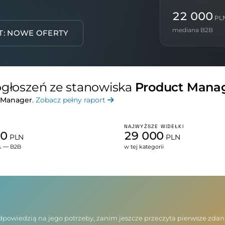
22 000
PL
mediana B2B
T: NOWE OFERTY
 ogłoszeń ze stanowiska
Product Mana
 Manager
.
Zobacz pełny raport
NAJWYŻSZE WIDEŁKI
00
29 000
PLN
PLN
s. — B2B
w tej kategorii
 odpowiedzią na jego potrzeby, zanim jeszcze przeczyta pierwsze zda