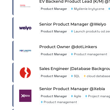
EV Backend Product Lead (K/M) @
Product Manager
#
Myślenie krytyczne
Senior Product Manager @Welyo
Product Manager
#
Launch produktu od ze
Product Owner @dotLinkers
Product Manager
#
Product management
Sales Engineer (Database Backgr
Product Manager
#
SQL
#
cloud databas
Senior Product Manager @Xebia
Product Manager
#
Agile
#
Project mana
#
Product management