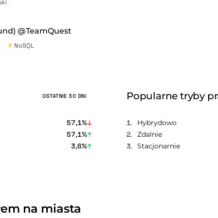
ki
ound) @TeamQuest
e
#
NoSQL
Popularne tryby p
OSTATNIE 30 DNI
57,1%
Hybrydowo
57,1%
Zdalnie
3,6%
Stacjonarnie
łem na miasta