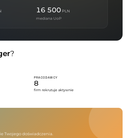
16 500
N
PLN
mediana UoP
ger
?
PRACODAWCY
8
firm rekrutuje aktywnie
nie Twojego doświadczenia.