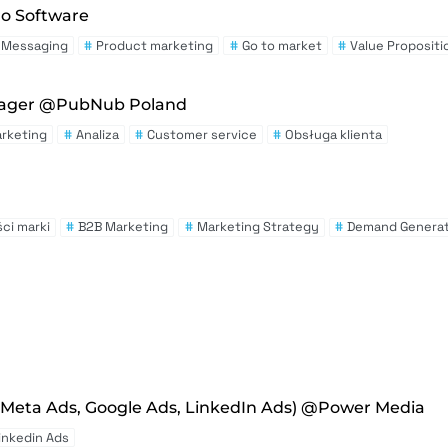
ro Software
 Messaging
#
Product marketing
#
Go to market
#
Value Propositi
anager @PubNub Poland
rketing
#
Analiza
#
Customer service
#
Obsługa klienta
ci marki
#
B2B Marketing
#
Marketing Strategy
#
Demand Generat
(Meta Ads, Google Ads, LinkedIn Ads) @Power Media
inkedin Ads