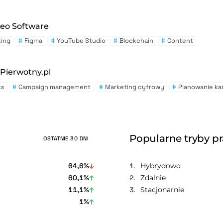
peo Software
ting
#
Figma
#
YouTube Studio
#
Blockchain
#
Content
Pierwotny.pl
cs
#
Campaign management
#
Marketing cyfrowy
#
Planowanie ka
Popularne tryby p
OSTATNIE 30 DNI
64,6%
Hybrydowo
60,1%
Zdalnie
11,1%
Stacjonarnie
1%