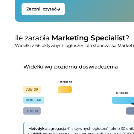
Zacznij czytać
Ile zarabia
Marketing Specialist
?
Widełki z 66 aktywnych ogłoszeń dla stanowiska
Marketi
Widełki wg poziomu doświadczenia
JUNIOR
REGULAR
SENIOR
Metodyka:
agregacja 41 aktywnych ogłoszeń (okno 30 dni).
widełek są wykluczone — to warunek publikacji na SOLID.J