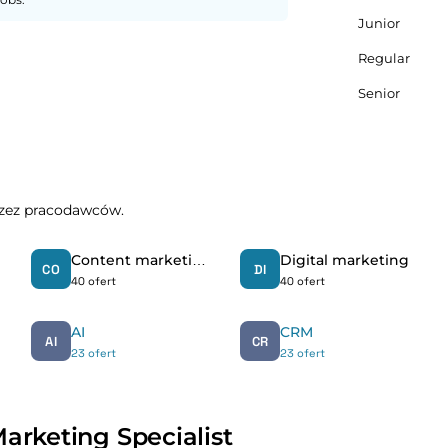
Junior
Regular
Senior
przez pracodawców.
Content marketing
Digital marketing
CO
DI
40 ofert
40 ofert
AI
CRM
AI
CR
23 ofert
23 ofert
arketing Specialist