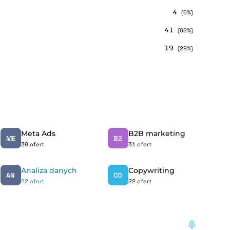
4
(6%)
41
(62%)
19
(29%)
Meta Ads
B2B marketing
ME
B2
38 ofert
31 ofert
Analiza danych
Copywriting
AN
CO
22 ofert
22 ofert