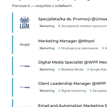
Pierwsze 6 — wszystkie z widełkami.
Specjalista/ka ds. Promocji @Uniw
Marketing
#
Zarządzanie mediami społecz
Marketing Manager @Mirpol
Marketing
#
Strategiczne planowanie
#
A
Digital Media Specialist @WPP Med
Marketing
#
Biddable Media
#
Google Ads
Client Leadership Manager @WPP
Marketing
#
Digital marketing
#
Zarządza
Email and Automation Marketing S