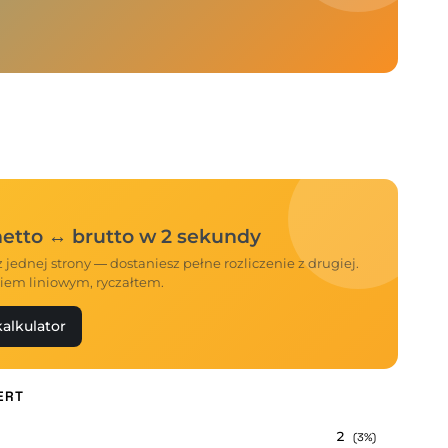
 netto ↔ brutto w 2 sekundy
 jednej strony — dostaniesz pełne rozliczenie z drugiej.
iem liniowym, ryczałtem.
alkulator
ERT
2
(3%)