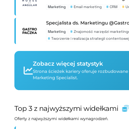
Marketing
#
Email marketing
#
CRM
#
U
Specjalista ds. Marketingu @Gastr
Marketing
#
Znajomość narzędzi marketin
#
Tworzenie i realizacja strategii contentowe
Zobacz więcej statystyk
Strona ścieżek kariery oferuje rozbudowane 
Marketing Specialist.
Top 3 z najwyższymi widełkami
Oferty z najwyższymi widełkami wynagrodzeń.