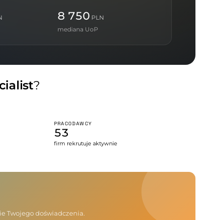
8 750
N
PLN
mediana UoP
ialist
?
PRACODAWCY
53
firm rekrutuje aktywnie
nie Twojego doświadczenia.