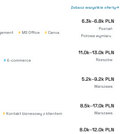
Zobacz wszystkie oferty
6.3k–6.8k PLN
Poznań
gement
#
MS Office
#
Canva
Połowa wymiaru
11.0k–13.0k PLN
Rzeszów
#
E-commerce
5.2k–9.2k PLN
Warszawa
8.5k–17.0k PLN
Warszawa
#
Kontakt biznesowy z klientem
8.0k–12.0k PLN