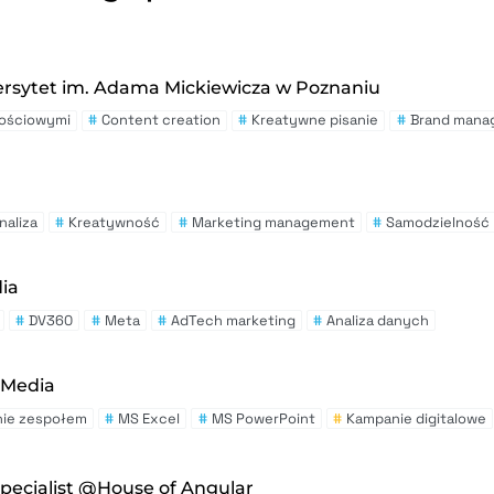
ersytet im. Adama Mickiewicza w Poznaniu
nościowymi
#
Content creation
#
Kreatywne pisanie
#
Brand mana
naliza
#
Kreatywność
#
Marketing management
#
Samodzielność
ia
#
DV360
#
Meta
#
AdTech marketing
#
Analiza danych
 Media
nie zespołem
#
MS Excel
#
MS PowerPoint
#
Kampanie digitalowe
pecialist @House of Angular