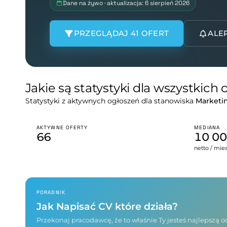
Dane na żywo · aktualizacja: 6 sierpień 2026
PRZEGLĄDAJ 41 OFERT
ALE
Jakie są statystyki dla wszystkich
Statystyki z aktywnych ogłoszeń dla stanowiska
Marketin
AKTYWNE OFERTY
MEDIANA
66
10 0
netto / mie
PORADNIK
Jak Napisać CV które działa?
Przekonaj pracodawcę, że to właśnie Ty jesteś najlepszą