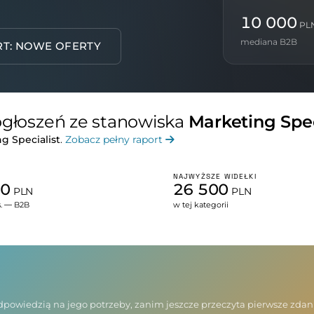
10 000
PL
mediana B2B
RT: NOWE OFERTY
 ogłoszeń ze stanowiska
Marketing Spec
g Specialist
.
Zobacz pełny raport
NAJWYŻSZE WIDEŁKI
00
26 500
PLN
PLN
s. — B2B
w tej kategorii
 odpowiedzią na jego potrzeby, zanim jeszcze przeczyta pierwsze zda