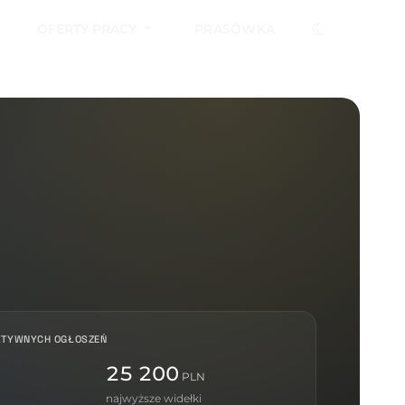
OFERTY PRACY
PRASÓWKA
KTYWNYCH OGŁOSZEŃ
25 200
PLN
najwyższe widełki