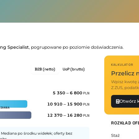
ng Specialist
, pogrupowane po poziomie doświadczenia.
KALKULATOR
B2B (netto)
UoP (brutto)
Przelicz
Wpisz kwotę z
Z ZUS, podatk
5 350
–
6 800
PLN
Otwórz k
10 910
–
15 900
PLN
12 370
–
16 280
PLN
ROZKŁAD OF
 Mediana po środku widełek; oferty bez
Staż
obs.