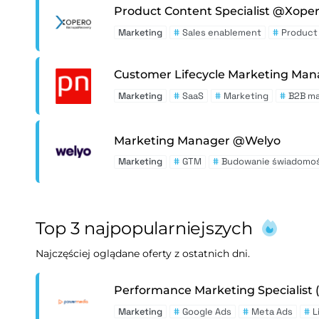
Product Content Specialist @Xope
Marketing
#
Sales enablement
#
Product
Customer Lifecycle Marketing M
Marketing
#
SaaS
#
Marketing
#
B2B ma
Marketing Manager @Welyo
Marketing
#
GTM
#
Budowanie świadomoś
Top 3 najpopularniejszych
Najczęściej oglądane oferty z ostatnich dni.
Performance Marketing Specialist 
Marketing
#
Google Ads
#
Meta Ads
#
L