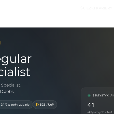
ŚCIEŻKI KARIERY
egular
ialist
Specialist.
ID.Jobs
STATYSTYKI A
41
24% w pełni zdalnie
B2B / UoP
aktywnych ofert