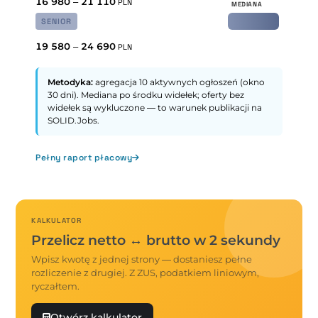
16 980
–
21 110
PLN
SENIOR
19 580
–
24 690
PLN
Metodyka:
agregacja 10 aktywnych ogłoszeń (okno
30 dni). Mediana po środku widełek; oferty bez
widełek są wykluczone — to warunek publikacji na
SOLID.Jobs.
Pełny raport płacowy
KALKULATOR
Przelicz netto ↔ brutto w 2 sekundy
Wpisz kwotę z jednej strony — dostaniesz pełne
rozliczenie z drugiej. Z ZUS, podatkiem liniowym,
ryczałtem.
Otwórz kalkulator