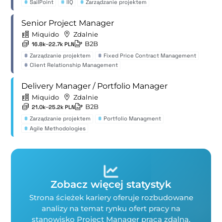
#
SailPoint
#
IIQ
#
Zarządzanie projektem
Senior Project Manager
Miquido
Zdalnie
B2B
16.8k–22.7k PLN
#
Zarządzanie projektem
#
Fixed Price Contract Management
#
Client Relationship Management
Delivery Manager / Portfolio Manager
Miquido
Zdalnie
B2B
21.0k–25.2k PLN
#
Zarządzanie projektem
#
Portfolio Managment
#
Agile Methodologies
Zobacz więcej statystyk
Strona ścieżek kariery oferuje rozbudowane
analizy na temat rynku ofert pracy na
stanowisko Project Manager praca zdalna.