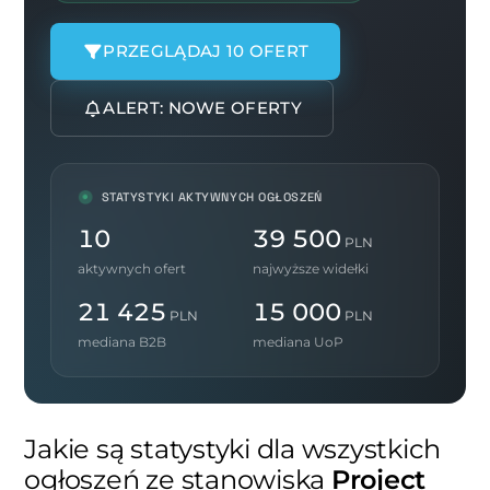
PRZEGLĄDAJ 10 OFERT
ALERT: NOWE OFERTY
STATYSTYKI AKTYWNYCH OGŁOSZEŃ
10
39 500
PLN
aktywnych ofert
najwyższe widełki
21 425
15 000
PLN
PLN
mediana B2B
mediana UoP
Jakie są statystyki dla wszystkich
ogłoszeń ze stanowiska
Project