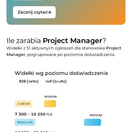
Zacznij czytać
Ile zarabia
Project Manager
?
Widełki z 51 aktywnych ogłoszeń dla stanowiska
Project
Manager
, pogrupowane po poziomie doświadczenia.
Widełki wg poziomu doświadczenia
B2B (netto)
UoP (brutto)
JUNIOR
7 300
–
10 250
PLN
REGULAR