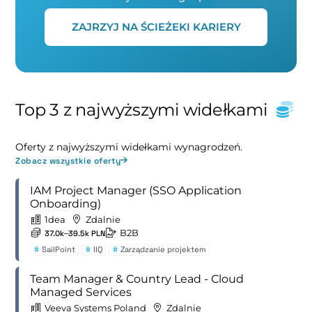
ZAJRZYJ NA ŚCIEŻEKI KARIERY
Top 3 z najwyższymi widełkami
Oferty z najwyższymi widełkami wynagrodzeń.
Zobacz wszystkie oferty
IAM Project Manager (SSO Application
Onboarding)
1dea
Zdalnie
B2B
37.0k–39.5k PLN
#
SailPoint
#
IIQ
#
Zarządzanie projektem
Team Manager & Country Lead - Cloud
Managed Services
Veeva Systems Poland
Zdalnie