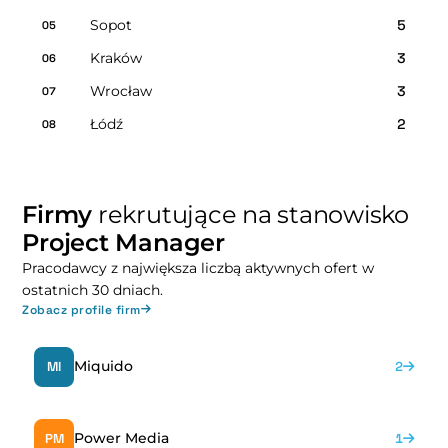
Sopot
5
05
Kraków
3
06
Wrocław
3
07
Łódź
2
08
Firmy
rekrutujące na stanowisko
Project Manager
Pracodawcy z największa liczbą aktywnych ofert w
ostatnich 30 dniach.
Zobacz profile firm
Miquido
MI
2
Power Media
PM
1