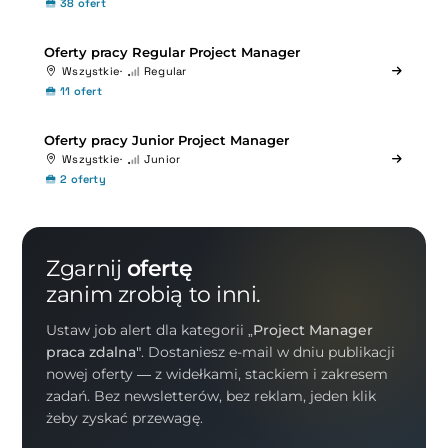
38 ofert
Oferty pracy Regular Project Manager
Wszystkie
Regular
11 ofert
Oferty pracy Junior Project Manager
Wszystkie
Junior
2 oferty
Zgarnij
ofertę
zanim zrobią to inni.
Ustaw job alert dla kategorii
„Project Manager
praca zdalna"
. Dostaniesz e-mail w dniu publikacji
nowej oferty — z widełkami, stackiem i zakresem
zadań. Bez newsletterów, bez reklam, jeden klik
żeby zyskać przewagę.