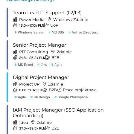
Zobacz wszystkie oferty
Team Lead IT Support (L2/L3)
Power Media
Wrocław / Zdalnie
UoP
13.0k–17.0k PLN
#
Windows Server
#
MS 365
#
Active Directory
Senior Project Manger
PTT Consulting
Zdalnie
B2B
21.8k–25.2k PLN
#
MS Excel
#
Jira
#
Agile
Digital Project Manager
Project UP
Zdalnie
B2B
Praca projektowa
8.0k–11.0k PLN
#
Agile
#
UX design
#
Google Workspace
IAM Project Manager (SSO Application
Onboarding)
1dea
Zdalnie
B2B
37.0k–39.5k PLN