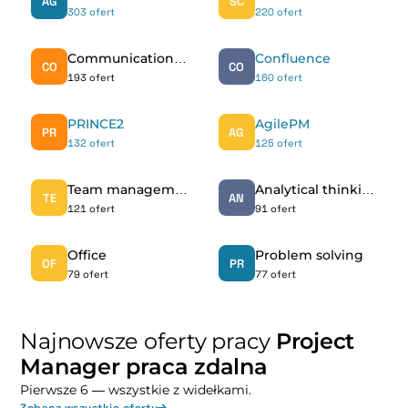
AG
SC
303 ofert
220 ofert
Communication skills
Confluence
CO
CO
193 ofert
160 ofert
PRINCE2
AgilePM
PR
AG
132 ofert
125 ofert
Team management
Analytical thinking
TE
AN
121 ofert
91 ofert
Office
Problem solving
OF
PR
79 ofert
77 ofert
Najnowsze oferty pracy
Project
Manager praca zdalna
Pierwsze 6 — wszystkie z widełkami.