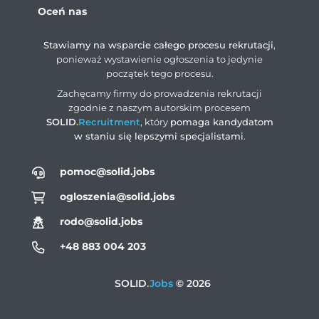
Oceń nas
Stawiamy na wsparcie całego procesu rekrutacji
,
ponieważ wystawienie ogłoszenia to jedynie
początek tego procesu.
Zachęcamy firmy do prowadzenia rekrutacji
zgodnie z naszym autorskim procesem
SOLID
.
Recruitment
, który
pomaga kandydatom
w staniu się lepszymi specjalistami
.
pomoc@solid.jobs
ogloszenia@solid.jobs
rodo@solid.jobs
+48 883 004 203
SOLID
.
Jobs
© 2026