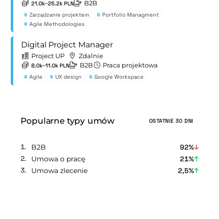
B2B
21.0k–25.2k PLN
#
Zarządzanie projektem
#
Portfolio Managment
#
Agile Methodologies
Digital Project Manager
Project UP
Zdalnie
B2B
Praca projektowa
8.0k–11.0k PLN
#
Agile
#
UX design
#
Google Workspace
Popularne typy umów
OSTATNIE 30 DNI
B2B
92%
Umowa o pracę
21%
Umowa zlecenie
2,5%