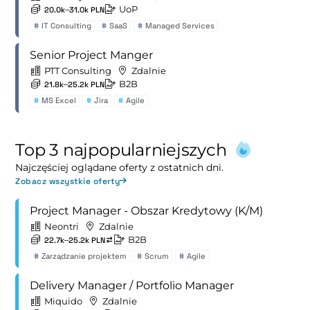
UoP
20.0k–31.0k PLN
#
IT Consulting
#
SaaS
#
Managed Services
Senior Project Manger
PTT Consulting
Zdalnie
B2B
21.8k–25.2k PLN
#
MS Excel
#
Jira
#
Agile
Top 3 najpopularniejszych
Najczęściej oglądane oferty z ostatnich dni.
Zobacz wszystkie oferty
Project Manager - Obszar Kredytowy (K/M)
Neontri
Zdalnie
B2B
22.7k–25.2k PLN
#
Zarządzanie projektem
#
Scrum
#
Agile
Delivery Manager / Portfolio Manager
Miquido
Zdalnie