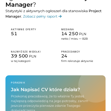
Manager
?
Statystyki z aktywnych ogłoszeń dla stanowiska
Project
Manager
.
Zobacz pełny raport
AKTYWNE OFERTY
MEDIANA
51
14 250
PLN
netto / mies. — B2B
NAJWYŻSZE WIDEŁKI
PRACODAWCY
39 500
24
PLN
w tej kategorii
firm rekrutuje aktywnie
PORADNIK
Jak Napisać CV które działa?
Przekonaj pracodawcę, że to właśnie Ty jesteś
najlepszą odpowiedzią na jego potrzeby, zanim
jeszcze przeczyta pierwsze zdanie Twojego
doświadczenia.