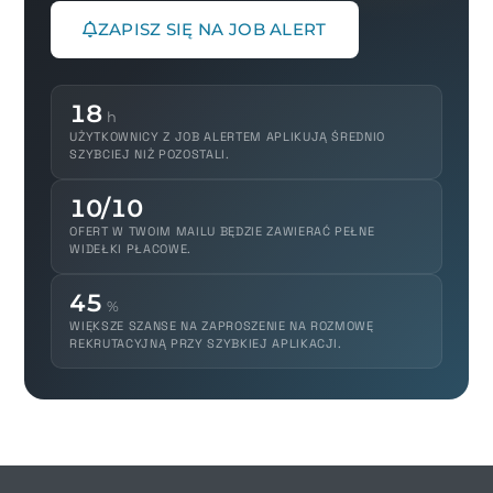
ZAPISZ SIĘ NA JOB ALERT
18
h
UŻYTKOWNICY Z JOB ALERTEM APLIKUJĄ ŚREDNIO
SZYBCIEJ NIŻ POZOSTALI.
10/10
OFERT W TWOIM MAILU BĘDZIE ZAWIERAĆ PEŁNE
WIDEŁKI PŁACOWE.
45
%
WIĘKSZE SZANSE NA ZAPROSZENIE NA ROZMOWĘ
REKRUTACYJNĄ PRZY SZYBKIEJ APLIKACJI.