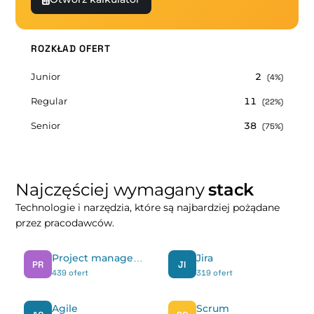
ROZKŁAD OFERT
Junior
2
(4%)
Regular
11
(22%)
Senior
38
(75%)
Najczęściej wymagany
stack
Technologie i narzędzia, które są najbardziej pożądane
przez pracodawców.
Project management
Jira
PR
JI
439 ofert
319 ofert
Agile
Scrum