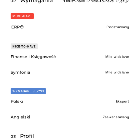
Wymagania
02
1 must-have · 2 nice-to-have · 2 języki
MUST-HAVE
ERP
Podstawowy
NICE-TO-HAVE
Finanse i Księgowość
Mile widziane
Symfonia
Mile widziane
WYMAGANE JĘZYKI
Polski
Ekspert
Angielski
Zaawansowany
Profil
03