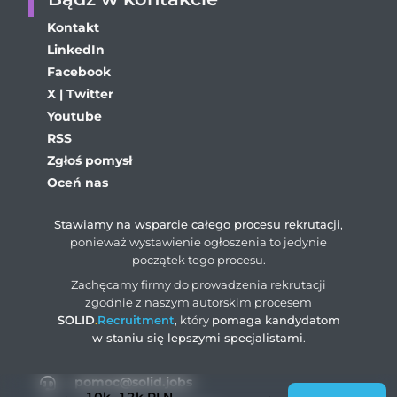
Kontakt
LinkedIn
Facebook
X | Twitter
Youtube
RSS
Zgłoś pomysł
Oceń nas
Stawiamy na wsparcie całego procesu rekrutacji
,
ponieważ wystawienie ogłoszenia to jedynie
początek tego procesu.
Zachęcamy firmy do prowadzenia rekrutacji
zgodnie z naszym autorskim procesem
SOLID
.
Recruitment
, który
pomaga kandydatom
w staniu się lepszymi specjalistami
.
pomoc@solid.jobs
10k–12k
PLN