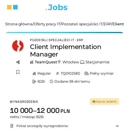
Strona główna
/
Oferty pracy IT
/
Pozostali specjaliści IT
/
ERP
/
Client 
POZOSTALI SPECJALIŚCI IT · ERP
Client Implementation
Manager
TeamQuest
Wrocław
Stacjonarnie
Regular
TQ0102580
Pełny wymiar
B2B
Dodane 38 dni temu
WYNAGRODZENIE
Jawne widełki
10 000–12 000
PLN
netto / miesiąc
·
B2B
Pokaż szczegóły wynagrodzenia