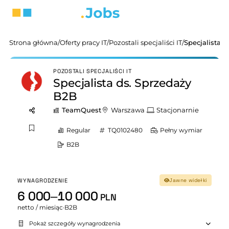
Strona główna
/
Oferty pracy IT
/
Pozostali specjaliści IT
/
Specjalista 
POZOSTALI SPECJALIŚCI IT
Specjalista ds. Sprzedaży
B2B
TeamQuest
Warszawa
Stacjonarnie
Regular
TQ0102480
Pełny wymiar
B2B
WYNAGRODZENIE
Jawne widełki
6 000–10 000
PLN
netto / miesiąc
·
B2B
Pokaż szczegóły wynagrodzenia