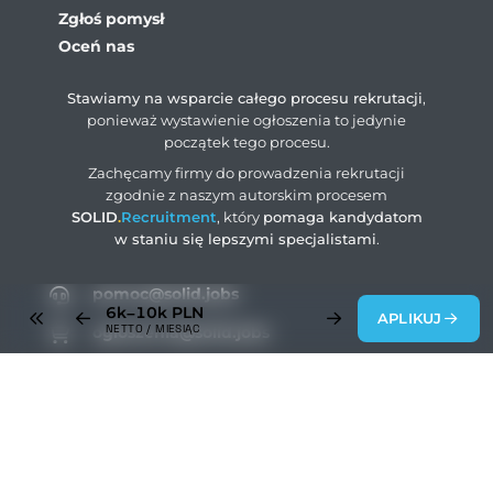
Zgłoś pomysł
Oceń nas
Stawiamy na wsparcie całego procesu rekrutacji
,
ponieważ wystawienie ogłoszenia to jedynie
początek tego procesu.
Zachęcamy firmy do prowadzenia rekrutacji
zgodnie z naszym autorskim procesem
SOLID
.
Recruitment
, który
pomaga kandydatom
w staniu się lepszymi specjalistami
.
pomoc@solid.jobs
6k–10k
PLN
APLIKUJ
NETTO / MIESIĄC
ogloszenia@solid.jobs
rodo@solid.jobs
+48 883 004 203
SOLID
.
Jobs
© 2026