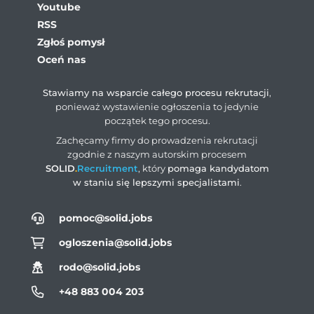
Youtube
RSS
Zgłoś pomysł
Oceń nas
Stawiamy na wsparcie całego procesu rekrutacji
,
ponieważ wystawienie ogłoszenia to jedynie
początek tego procesu.
Zachęcamy firmy do prowadzenia rekrutacji
zgodnie z naszym autorskim procesem
SOLID
.
Recruitment
, który
pomaga kandydatom
w staniu się lepszymi specjalistami
.
pomoc@solid.jobs
ogloszenia@solid.jobs
rodo@solid.jobs
+48 883 004 203