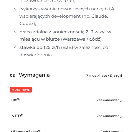
niezawodność rozwiązań,
wykorzystywanie nowoczesnych narzędzi 
AI
wspierających development (np. 
Claude, 
Codex
),
praca zdalna z koniecznością 2–3 wizyt w 
miesiącu w biurze (Warszawa / Łódź)
,
stawka do 125 zł/h (B2B)
 w zależności od 
doświadczenia.
Wymagania
02
7 must-have · 2 języki
MUST-HAVE
C#
Zaawansowany
.NET
Zaawansowany
Microservices
Podstawowy