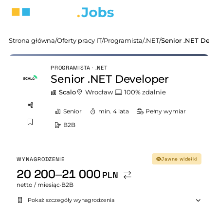
Strona główna
/
Oferty pracy IT
/
Programista
/
.NET
/
Senior .NET Deve
PROGRAMISTA · .NET
Senior .NET Developer
Scalo
Wrocław
100% zdalnie
Senior
min. 4 lata
Pełny wymiar
B2B
WYNAGRODZENIE
Jawne widełki
20 200–21 000
PLN
netto / miesiąc
·
B2B
Pokaż szczegóły wynagrodzenia