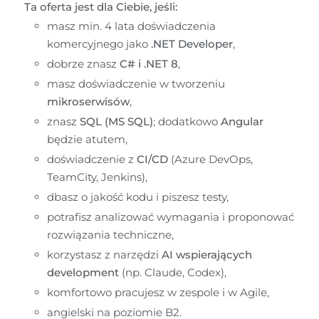
Ta oferta jest dla Ciebie, jeśli:
masz min. 4 lata doświadczenia 
komercyjnego jako 
.NET Developer
,
dobrze znasz 
C# i .NET 8
,
masz doświadczenie w tworzeniu 
mikroserwisów
,
znasz 
SQL (MS SQL)
; dodatkowo 
Angular
będzie atutem,
doświadczenie z 
CI/CD
 (Azure DevOps, 
TeamCity, Jenkins),
dbasz o jakość kodu i piszesz testy,
potrafisz analizować wymagania i proponować 
rozwiązania techniczne,
korzystasz z narzędzi 
AI wspierających 
development
 (np. Claude, Codex),
komfortowo pracujesz w zespole i w Agile,
angielski na poziomie B2.