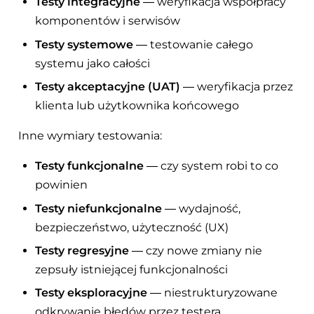
Testy integracyjne
— weryfikacja współpracy
komponentów i serwisów
Testy systemowe
— testowanie całego
systemu jako całości
Testy akceptacyjne (UAT)
— weryfikacja przez
klienta lub użytkownika końcowego
Inne wymiary testowania:
Testy funkcjonalne
— czy system robi to co
powinien
Testy niefunkcjonalne
— wydajność,
bezpieczeństwo, użyteczność (UX)
Testy regresyjne
— czy nowe zmiany nie
zepsuły istniejącej funkcjonalności
Testy eksploracyjne
— niestrukturyzowane
odkrywanie błędów przez testera