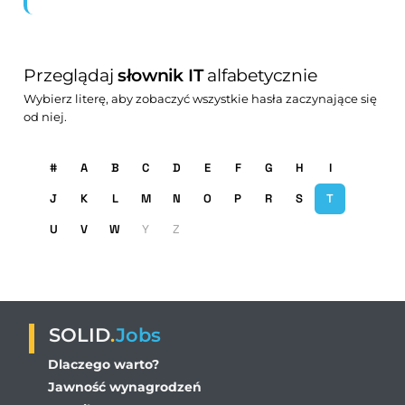
Przeglądaj
słownik IT
alfabetycznie
Wybierz literę, aby zobaczyć wszystkie hasła zaczynające się
od niej.
#
A
B
C
D
E
F
G
H
I
J
K
L
M
N
O
P
R
S
T
U
V
W
Y
Z
SOLID
.
Jobs
Dlaczego warto?
Jawność wynagrodzeń