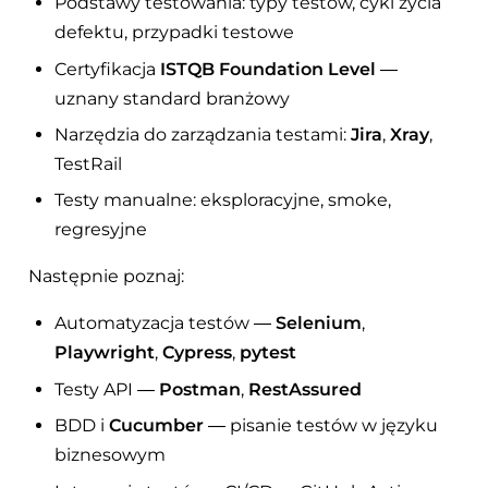
Podstawy testowania: typy testów, cykl życia
defektu, przypadki testowe
Certyfikacja
ISTQB Foundation Level
—
uznany standard branżowy
Narzędzia do zarządzania testami:
Jira
,
Xray
,
TestRail
Testy manualne: eksploracyjne, smoke,
regresyjne
Następnie poznaj:
Automatyzacja testów —
Selenium
,
Playwright
,
Cypress
,
pytest
Testy API —
Postman
,
RestAssured
BDD i
Cucumber
— pisanie testów w języku
biznesowym