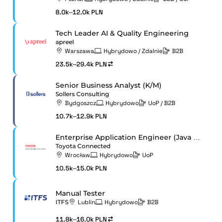
8.0k–12.0k PLN
Tech Leader AI & Quality Engineering
apreel
Warszawa
Hybrydowo / Zdalnie
B2B
23.5k–29.4k PLN
Senior Business Analyst (K/M)
Sollers Consulting
Bydgoszcz
Hybrydowo
UoP / B2B
10.7k–12.9k PLN
Enterprise Application Engineer (Java / Python) (K/M)
Toyota Connected
Wrocław
Hybrydowo
UoP
10.5k–15.0k PLN
Manual Tester
ITFS
Lublin
Hybrydowo
B2B
11.8k–16.0k PLN