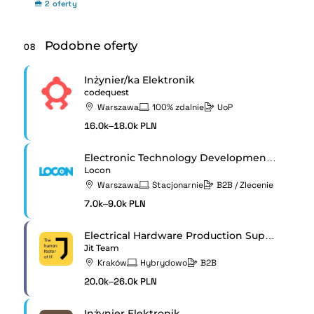
2 oferty
Podobne oferty
08
Inżynier/ka Elektronik
codequest
Warszawa
100% zdalnie
UoP
16.0k–18.0k PLN
Electronic Technology Development Specialist
Locon
Warszawa
Stacjonarnie
B2B / Zlecenie
7.0k–9.0k PLN
Electrical Hardware Production Support Engineer
Jit Team
Kraków
Hybrydowo
B2B
20.0k–26.0k PLN
Inżynier Elektronik