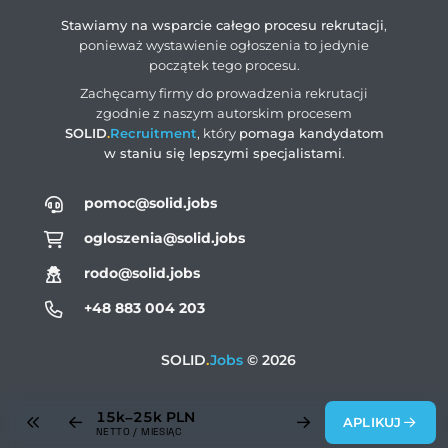
Stawiamy na wsparcie całego procesu rekrutacji
,
ponieważ wystawienie ogłoszenia to jedynie
początek tego procesu.
Zachęcamy firmy do prowadzenia rekrutacji
zgodnie z naszym autorskim procesem
SOLID
.
Recruitment
, który
pomaga kandydatom
w staniu się lepszymi specjalistami
.
pomoc@solid.jobs
ogloszenia@solid.jobs
rodo@solid.jobs
+48 883 004 203
SOLID
.
Jobs
© 2026
15k–25k
PLN
APLIKUJ
NETTO / MIESIĄC