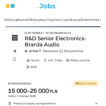
Strona główna
/
Oferty pracy Inżynieria i produkcja
/
Elektronika i t
ELEKTRONIKA I TELEKOMUNIKACJA
R&D Senior Electronics-
Branża Audio
Unitra
Warszawa
Stacjonarnie
Senior
min. 3 lata
Pełny wymiar
B2B
WYNAGRODZENIE
Jawne widełki
15 000–25 000
PLN
netto / miesiąc
·
B2B
Pokaż szczegóły wynagrodzenia