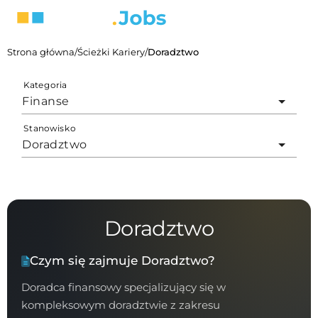
Strona główna
/
Ścieżki Kariery
/
Doradztwo
Kategoria
Finanse
Stanowisko
Doradztwo
Doradztwo
Czym się zajmuje Doradztwo?
Doradca finansowy specjalizujący się w
kompleksowym doradztwie z zakresu