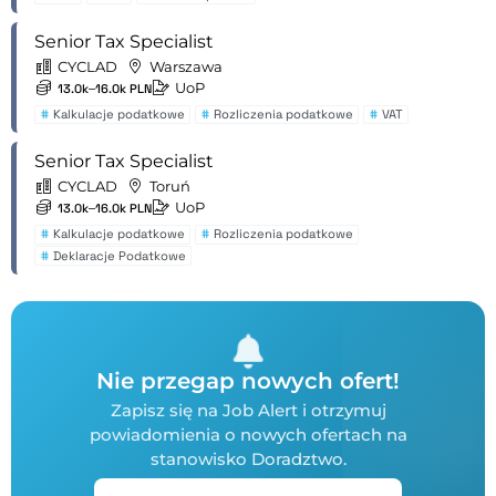
Senior Tax Specialist
CYCLAD
Warszawa
UoP
13.0k–16.0k PLN
#
Kalkulacje podatkowe
#
Rozliczenia podatkowe
#
VAT
Senior Tax Specialist
CYCLAD
Toruń
UoP
13.0k–16.0k PLN
#
Kalkulacje podatkowe
#
Rozliczenia podatkowe
#
Deklaracje Podatkowe
Nie przegap nowych ofert!
Zapisz się na Job Alert i otrzymuj
powiadomienia o nowych ofertach na
stanowisko Doradztwo.