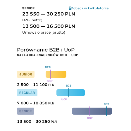
SENIOR
Zobacz w kalkulatorze
23 550 — 30 250 PLN
B2B (netto)
13 500 — 16 500 PLN
Umowa o pracę (brutto)
Porównanie B2B i UoP
NAKŁADKA ZNACZNIKÓW B2B + UOP
B2B
JUNIOR
UOP
2 500
–
11 100
PLN
B2B
REGULAR
UOP
7 000
–
18 850
PLN
B2B
SENIOR
UOP
13 500
–
30 250
PLN