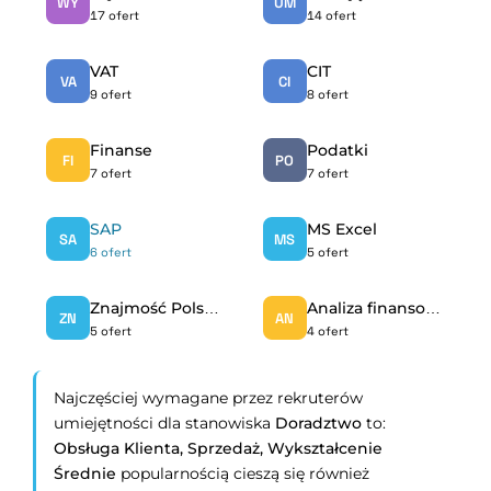
WY
UM
17 ofert
14 ofert
VAT
CIT
VA
CI
9 ofert
8 ofert
Finanse
Podatki
FI
PO
7 ofert
7 ofert
SAP
MS Excel
SA
MS
6 ofert
5 ofert
Znajmość Polskiego Języka Migowego (Pjm)
Analiza finansowa
ZN
AN
5 ofert
4 ofert
Najczęściej wymagane przez rekruterów
umiejętności dla stanowiska
Doradztwo
to:
Obsługa Klienta,
Sprzedaż,
Wykształcenie
Średnie
popularnością cieszą się również