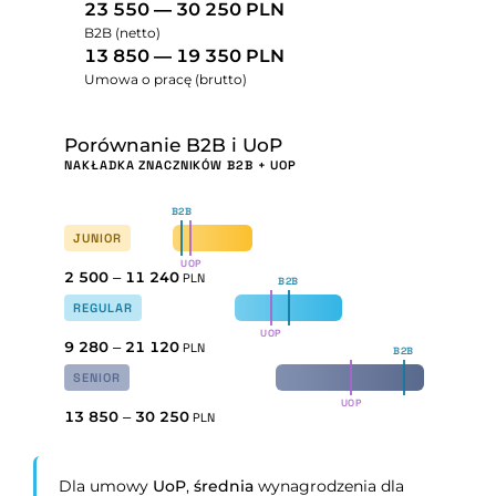
23 550 — 30 250 PLN
B2B (netto)
13 850 — 19 350 PLN
Umowa o pracę (brutto)
Porównanie B2B i UoP
NAKŁADKA ZNACZNIKÓW B2B + UOP
B2B
JUNIOR
UOP
2 500
–
11 240
PLN
B2B
REGULAR
UOP
9 280
–
21 120
PLN
B2B
SENIOR
UOP
13 850
–
30 250
PLN
Dla umowy
UoP
,
średnia
wynagrodzenia dla