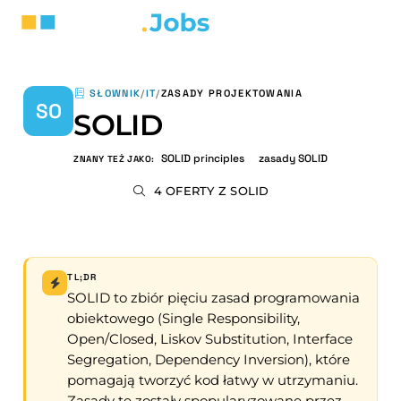
SŁOWNIK
/
IT
/
ZASADY PROJEKTOWANIA
SO
SOLID
SOLID principles
zasady SOLID
ZNANY TEŻ JAKO:
4 OFERTY Z SOLID
TL;DR
SOLID to zbiór pięciu zasad programowania
obiektowego (Single Responsibility,
Open/Closed, Liskov Substitution, Interface
Segregation, Dependency Inversion), które
pomagają tworzyć kod łatwy w utrzymaniu.
Zasady te zostały spopularyzowane przez