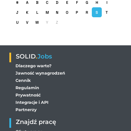
#
A
B
C
D
E
F
G
H
I
J
K
L
M
N
O
P
R
S
T
U
V
W
Y
Z
SOLID
.
Jobs
Dlaczego warto?
Jawność wynagrodzeń
Cennik
Regulamin
Prywatność
Integracje i API
Partnerzy
Znajdź pracę