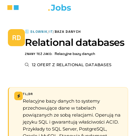
SŁOWNIK
/
IT
/
BAZA DANYCH
RD
Relational databases
Relacyjne bazy danych
ZNANY TEŻ JAKO:
12 OFERT Z RELATIONAL DATABASES
TL;DR
Relacyjne bazy danych to systemy
przechowujące dane w tabelach
powiązanych ze sobą relacjami. Operują na
języku SQL i gwarantują właściwości ACID.
Przykłady to SQL Server, PostgreSQL,
Oracle i MySQL. Stanowią fundament