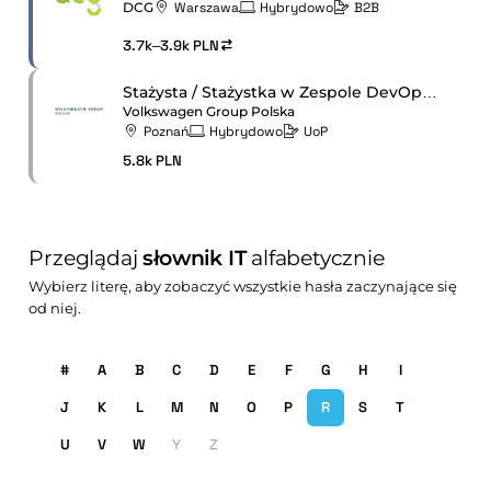
DCG
Warszawa
Hybrydowo
B2B
3.7k–3.9k PLN
Stażysta / Stażystka w Zespole DevOps ds. Systemów Raportowych i BI
Volkswagen Group Polska
Poznań
Hybrydowo
UoP
5.8k PLN
Przeglądaj
słownik IT
alfabetycznie
Wybierz literę, aby zobaczyć wszystkie hasła zaczynające się
od niej.
#
A
B
C
D
E
F
G
H
I
J
K
L
M
N
O
P
R
S
T
U
V
W
Y
Z