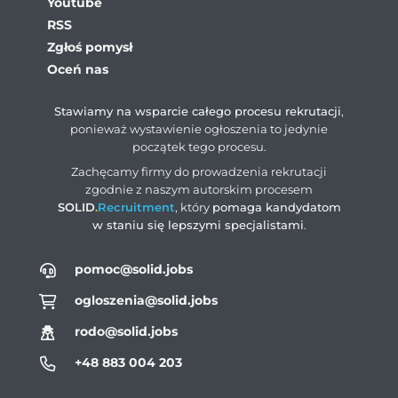
Youtube
RSS
Zgłoś pomysł
Oceń nas
Stawiamy na wsparcie całego procesu rekrutacji
,
ponieważ wystawienie ogłoszenia to jedynie
początek tego procesu.
Zachęcamy firmy do prowadzenia rekrutacji
zgodnie z naszym autorskim procesem
SOLID
.
Recruitment
, który
pomaga kandydatom
w staniu się lepszymi specjalistami
.
pomoc@solid.jobs
ogloszenia@solid.jobs
rodo@solid.jobs
+48 883 004 203