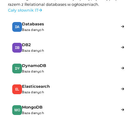
razem z Relational databases w ogłoszeniach.
Cały słownik IT
Databases
DA
Baza danych
DB2
DB
Baza danych
DynamoDB
DY
Baza danych
Elasticsearch
EL
Baza danych
MongoDB
MO
Baza danych