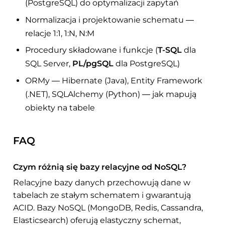
(PostgreSQL) do optymalizacji zapytań
Normalizacja i projektowanie schematu —
relacje 1:1, 1:N, N:M
Procedury składowane i funkcje (
T-SQL
dla
SQL Server,
PL/pgSQL
dla PostgreSQL)
ORMy — Hibernate (Java), Entity Framework
(.NET), SQLAlchemy (Python) — jak mapują
obiekty na tabele
FAQ
Czym różnią się bazy relacyjne od NoSQL?
Relacyjne bazy danych przechowują dane w
tabelach ze stałym schematem i gwarantują
ACID. Bazy NoSQL (MongoDB, Redis, Cassandra,
Elasticsearch) oferują elastyczny schemat,