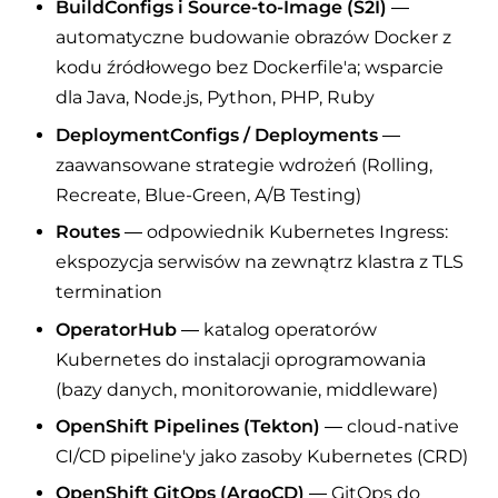
BuildConfigs i Source-to-Image (S2I)
—
automatyczne budowanie obrazów Docker z
kodu źródłowego bez Dockerfile'a; wsparcie
dla Java, Node.js, Python, PHP, Ruby
DeploymentConfigs / Deployments
—
zaawansowane strategie wdrożeń (Rolling,
Recreate, Blue-Green, A/B Testing)
Routes
— odpowiednik Kubernetes Ingress:
ekspozycja serwisów na zewnątrz klastra z TLS
termination
OperatorHub
— katalog operatorów
Kubernetes do instalacji oprogramowania
(bazy danych, monitorowanie, middleware)
OpenShift Pipelines (Tekton)
— cloud-native
CI/CD pipeline'y jako zasoby Kubernetes (CRD)
OpenShift GitOps (ArgoCD)
— GitOps do