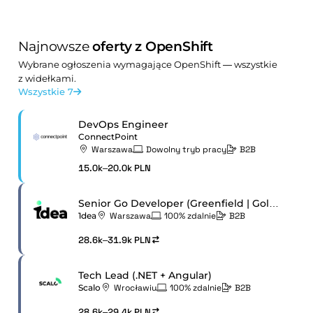
Najnowsze
oferty z OpenShift
Wybrane ogłoszenia wymagające OpenShift — wszystkie
z widełkami.
Wszystkie 7
DevOps Engineer
ConnectPoint
Warszawa
Dowolny tryb pracy
B2B
15.0k–20.0k PLN
Senior Go Developer (Greenfield | Golang | Kubernetes)
1dea
Warszawa
100% zdalnie
B2B
28.6k–31.9k PLN
Tech Lead (.NET + Angular)
Scalo
Wrocławiu
100% zdalnie
B2B
28.6k–29.4k PLN