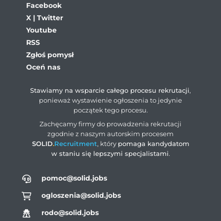
Facebook
X | Twitter
Youtube
RSS
Zgłoś pomysł
Oceń nas
Stawiamy na wsparcie całego procesu rekrutacji
,
ponieważ wystawienie ogłoszenia to jedynie
początek tego procesu.
Zachęcamy firmy do prowadzenia rekrutacji
zgodnie z naszym autorskim procesem
SOLID
.
Recruitment
, który
pomaga kandydatom
w staniu się lepszymi specjalistami
.
pomoc@solid.jobs
ogloszenia@solid.jobs
rodo@solid.jobs