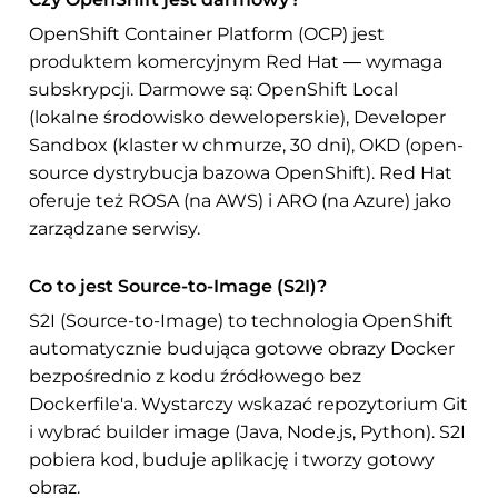
OpenShift Container Platform (OCP) jest
produktem komercyjnym Red Hat — wymaga
subskrypcji. Darmowe są: OpenShift Local
(lokalne środowisko deweloperskie), Developer
Sandbox (klaster w chmurze, 30 dni), OKD (open-
source dystrybucja bazowa OpenShift). Red Hat
oferuje też ROSA (na AWS) i ARO (na Azure) jako
zarządzane serwisy.
Co to jest Source-to-Image (S2I)?
S2I (Source-to-Image) to technologia OpenShift
automatycznie budująca gotowe obrazy Docker
bezpośrednio z kodu źródłowego bez
Dockerfile'a. Wystarczy wskazać repozytorium Git
i wybrać builder image (Java, Node.js, Python). S2I
pobiera kod, buduje aplikację i tworzy gotowy
obraz.