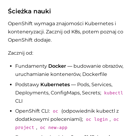
Ścieżka nauki
OpenShift wymaga znajomości Kubernetes i
konteneryzacji. Zacznij od K8s, potem poznaj co
OpenShift dodaje.
Zacznij od:
Fundamenty
Docker
— budowanie obrazów,
uruchamianie kontenerów, Dockerfile
Podstawy
Kubernetes
— Pods, Services,
Deployments, ConfigMaps, Secrets;
kubectl
CLI
OpenShift CLI:
(odpowiednik kubectl z
oc
dodatkowymi poleceniami);
,
oc login
oc
,
project
oc new-app