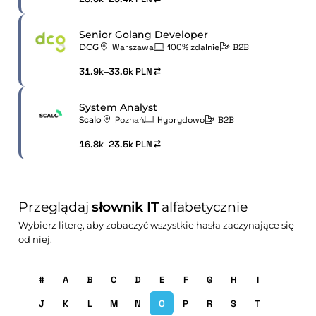
Senior Golang Developer
DCG
Warszawa
100% zdalnie
B2B
31.9k–33.6k PLN
System Analyst
Scalo
Poznań
Hybrydowo
B2B
16.8k–23.5k PLN
Przeglądaj
słownik IT
alfabetycznie
Wybierz literę, aby zobaczyć wszystkie hasła zaczynające się
od niej.
#
A
B
C
D
E
F
G
H
I
J
K
L
M
N
O
P
R
S
T