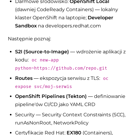
Darmowe środowisko:
OpenShift Local
(dawniej CodeReady Containers) — lokalny
klaster OpenShift na laptopie;
Developer
Sandbox
na developers.redhat.com
Następnie poznaj:
S2I (Source-to-Image)
— wdrożenie aplikacji z
kodu:
oc new-app
python~https://github.com/repo.git
Routes
— ekspozycja serwisu z TLS:
oc
expose svc/moj-serwis
OpenShift Pipelines (Tekton)
— definiowanie
pipeline'ów CI/CD jako YAML CRD
Security — Security Context Constraints (SCC),
runAsNonRoot, NetworkPolicy
Certyfikacje Red Hat:
EX180
(Containers),