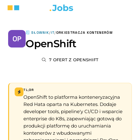
SŁOWNIK
/
IT
/
ORKIESTRACJA KONTENERÓW
OP
OpenShift
7 OFERT Z OPENSHIFT
TL;DR
OpenShift to platforma konteneryzacyjna
Red Hata oparta na Kubernetes. Dodaje
developer tools, pipeline'y CI/CD i wsparcie
enterprise do K8s, zapewniając gotową do
produkcji platformę do uruchamiania
kontenerów z wbudowanymi