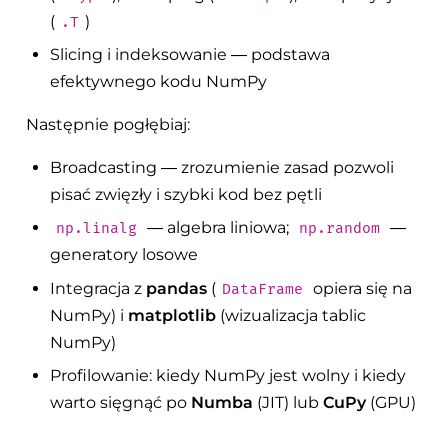
(
)
.T
Slicing i indeksowanie — podstawa
efektywnego kodu NumPy
Następnie pogłębiaj:
Broadcasting — zrozumienie zasad pozwoli
pisać zwięzły i szybki kod bez pętli
— algebra liniowa;
—
np.linalg
np.random
generatory losowe
Integracja z
pandas
(
opiera się na
DataFrame
NumPy) i
matplotlib
(wizualizacja tablic
NumPy)
Profilowanie: kiedy NumPy jest wolny i kiedy
warto sięgnąć po
Numba
(JIT) lub
CuPy
(GPU)