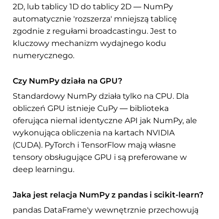
2D, lub tablicy 1D do tablicy 2D — NumPy
automatycznie 'rozszerza' mniejszą tablicę
zgodnie z regułami broadcastingu. Jest to
kluczowy mechanizm wydajnego kodu
numerycznego.
Czy NumPy działa na GPU?
Standardowy NumPy działa tylko na CPU. Dla
obliczeń GPU istnieje CuPy — biblioteka
oferująca niemal identyczne API jak NumPy, ale
wykonująca obliczenia na kartach NVIDIA
(CUDA). PyTorch i TensorFlow mają własne
tensory obsługujące GPU i są preferowane w
deep learningu.
Jaka jest relacja NumPy z pandas i scikit-learn?
pandas DataFrame'y wewnętrznie przechowują