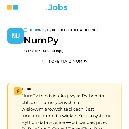
SŁOWNIK
/
IT
/
BIBLIOTEKA DATA SCIENCE
NU
NumPy
Numpy
ZNANY TEŻ JAKO:
1 OFERTA Z NUMPY
TL;DR
NumPy to biblioteka języka Python do
obliczeń numerycznych na
wielowymiarowych tablicach. Jest
fundamentem dla większości ekosystemu
Python data science — od pandas, przez
SciPy, aż po PyTorch i TensorFlow. Bez