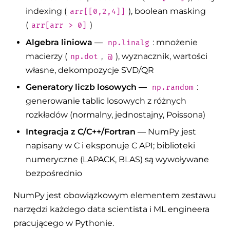
indexing (
), boolean masking
arr[[0,2,4]]
(
)
arr[arr > 0]
Algebra liniowa
—
: mnożenie
np.linalg
macierzy (
,
), wyznacznik, wartości
np.dot
@
własne, dekompozycje SVD/QR
Generatory liczb losowych
—
:
np.random
generowanie tablic losowych z różnych
rozkładów (normalny, jednostajny, Poissona)
Integracja z C/C++/Fortran
— NumPy jest
napisany w C i eksponuje C API; biblioteki
numeryczne (LAPACK, BLAS) są wywoływane
bezpośrednio
NumPy jest obowiązkowym elementem zestawu
narzędzi każdego data scientista i ML engineera
pracującego w Pythonie.