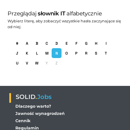
Przeglądaj
słownik IT
alfabetycznie
Wybierz literę, aby zobaczyć wszystkie hasła zaczynające się
od niej.
#
A
B
C
D
E
F
G
H
I
J
K
L
M
N
O
P
R
S
T
U
V
W
Y
Z
SOLID
.
Jobs
Dlaczego warto?
Jawność wynagrodzeń
Cennik
Regulamin