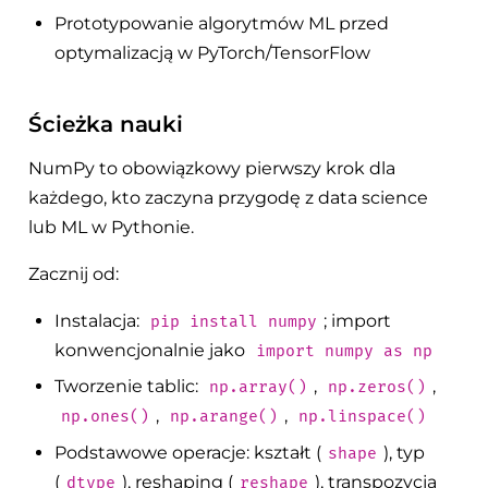
Prototypowanie algorytmów ML przed
optymalizacją w PyTorch/TensorFlow
Ścieżka nauki
NumPy to obowiązkowy pierwszy krok dla
każdego, kto zaczyna przygodę z data science
lub ML w Pythonie.
Zacznij od:
Instalacja:
; import
pip install numpy
konwencjonalnie jako
import numpy as np
Tworzenie tablic:
,
,
np.array()
np.zeros()
,
,
np.ones()
np.arange()
np.linspace()
Podstawowe operacje: kształt (
), typ
shape
(
), reshaping (
), transpozycja
dtype
reshape