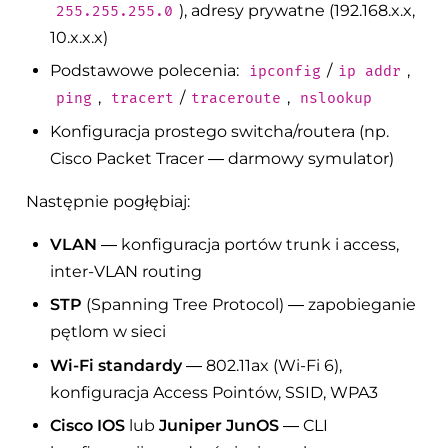
), adresy prywatne (192.168.x.x,
255.255.255.0
10.x.x.x)
Podstawowe polecenia:
/
,
ipconfig
ip addr
,
/
,
ping
tracert
traceroute
nslookup
Konfiguracja prostego switcha/routera (np.
Cisco Packet Tracer — darmowy symulator)
Następnie pogłębiaj:
VLAN
— konfiguracja portów trunk i access,
inter-VLAN routing
STP
(Spanning Tree Protocol) — zapobieganie
pętlom w sieci
Wi-Fi standardy
— 802.11ax (Wi-Fi 6),
konfiguracja Access Pointów, SSID, WPA3
Cisco IOS
lub
Juniper JunOS
— CLI