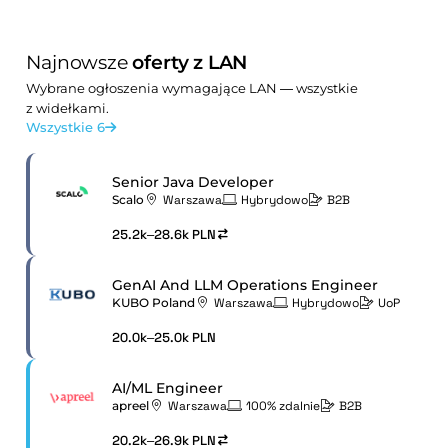
Najnowsze
oferty z LAN
Wybrane ogłoszenia wymagające LAN — wszystkie
z widełkami.
Wszystkie 6
Senior Java Developer
Scalo
Warszawa
Hybrydowo
B2B
25.2k–28.6k PLN
GenAI And LLM Operations Engineer
KUBO Poland
Warszawa
Hybrydowo
UoP
20.0k–25.0k PLN
AI/ML Engineer
apreel
Warszawa
100% zdalnie
B2B
20.2k–26.9k PLN