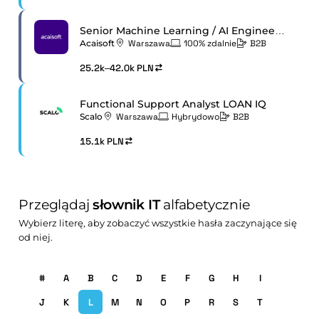
Senior Machine Learning / AI Engineer (RL)
Acaisoft
Warszawa
100% zdalnie
B2B
25.2k–42.0k PLN
Functional Support Analyst LOAN IQ
Scalo
Warszawa
Hybrydowo
B2B
15.1k PLN
Przeglądaj
słownik IT
alfabetycznie
Wybierz literę, aby zobaczyć wszystkie hasła zaczynające się
od niej.
#
A
B
C
D
E
F
G
H
I
J
K
L
M
N
O
P
R
S
T