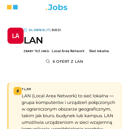
SŁOWNIK
/
IT
/
SIECI
LA
LAN
Local Area Network
Sieć lokalna
ZNANY TEŻ JAKO:
6 OFERT Z LAN
TL;DR
LAN (Local Area Network) to sieć lokalna —
grupa komputerów i urządzeń połączonych
w ograniczonym obszarze geograficznym,
takim jak biuro, budynek lub kampus. LAN
umożliwia urządzeniom w sieci wzajemną
komunikację, współdzielenie zasobów